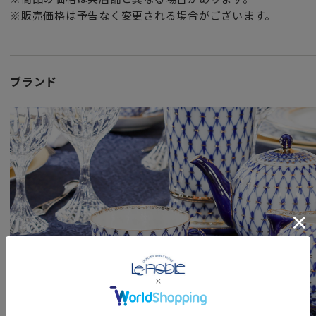
いろんな場面で活躍することから数あるカップの形状（シェ
※販売価格は予告なく変更される場合がございます。
人気があります。
女性・男性にかかわらず、日頃お世話になっている方、大切
特別な記念日の心を込めた上品な贈り物や
ブランド
お祝いのギフトやプレゼントとしてだけでなく
頑張った自分へのご褒美としても最適です。