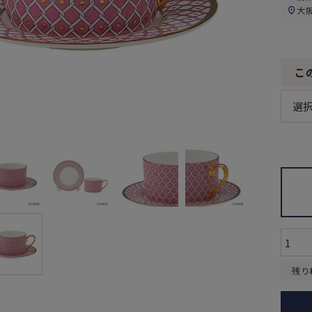
大
こ
残り