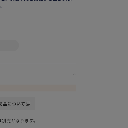
。
ズです。
いいただけます。
商品について
ない美しさに溢れています。
愉しみたいという方や
は別売となります。
ないといった場合など