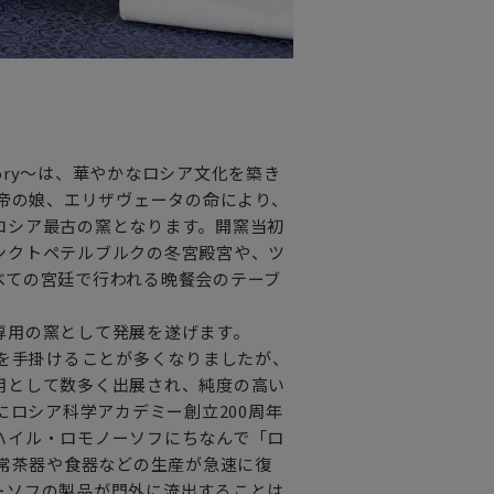
factory～は、華やかなロシア文化を築き
大帝の娘、エリザヴェータの命により、
ロシア最古の窯となります。開窯当初
ンクトペテルブルクの冬宮殿宮や、ツ
べての宮廷で行われる晩餐会のテーブ
専用の窯として発展を遂げます。
品を手掛けることが多くなりましたが、
用として数多く出展され、純度の高い
にロシア科学アカデミー創立200周年
ハイル・ロモノーソフにちなんで「ロ
日常茶器や食器などの生産が急速に復
ーソフの製品が門外に流出することは