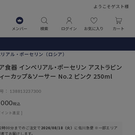
ようこそゲスト様
メンバー
検索
ログイン
お気に入り
カート
ペリアル・ポーセリン（ロシア）
ア食器 インペリアル・ポーセリン アストラピン
ィーカップ＆ソーサー No.2 ピンク 250ml
号
138813237300
,000
税込
ポイント進呈 ]
2時00分
までのご注文で
2026/08/18（火）
に
佐川急便 ※一部エリア
業者
でお届けします。