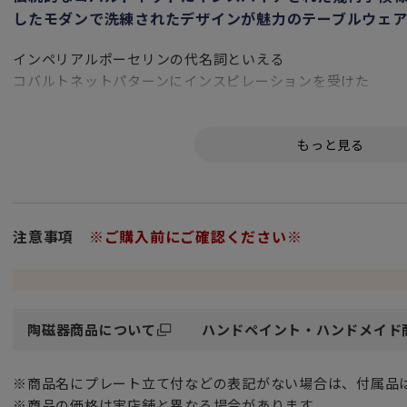
したモダンで洗練されたデザインが魅力のテーブルウェア
インペリアルポーセリンの代名詞といえる
コバルトネットパターンにインスピレーションを受けた
幾何学模様の中に整然と配置された星が
シンプルかつ洗練された印象を与え
また色鮮やかなショッキングピンクと白の配色は
様々なシーンでのお祝いムードをより一層高めてくれます。
特徴的なシンボル”星”は
永遠、光、高い志と成功を象徴します。
注意事項
※ご購入前にご確認ください※
金彩（ゴールド）がふんだんにあしらわれた華やかなシリー
ティーカップという名称ですが、紅茶・コーヒー兼用でお使
シャープであっさりと仕上げられた器形は
陶磁器商品について
ハンドペイント・ハンドメイド
とてもバランスがよく、シンプルな物のみが極める飽きのこ
ティータイムもコーヒーブレイクも、どちらも同じカップで
※商品名にプレート立て付などの表記がない場合は、付属品
贈り物にする際、先様がコーヒー・紅茶どちらが好みか分ら
※商品の価格は実店舗と異なる場合があります。