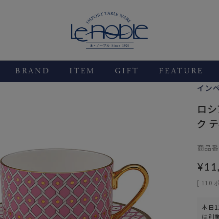
BRAND
ITEM
GIFT
FEATURE
イン
ロシ
ク テ
商品番
¥
11
[
110
本日
1
は別