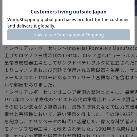
ブランド
インペリアル・ポーセリン（ロシア）
インペリアル・ポーセリン～Imperial Porcelain Manu
上げたロマノフ王朝時代の1744年、ロシア皇帝ピョートル
皇帝専属磁器工場としてサンクトペテルブルクに設立された
よりロマノフ家および宮廷で使用される陶磁器を生産し、サ
ァールスコエ・セローにあるエカテリーナ宮殿などを含むす
ルや部屋を彩りました。
インペリアルポーセリンはロシア帝国の繁栄とともに、皇帝
1917年ロシア革命後のソビエト時代は軍需用セラミック製
その間も少数ながら製造され、海外の博覧会などで国力宣伝
素材と芸術性において、高い評価を得ました。その後1925年
を記念し、エリザベータの時代に活躍した、偉大な科学者ミ
モノーソフ磁器工場」と改名されました。1991年の以降は
活、かつての華麗な磁器造りが再現されていきます。ロモノ