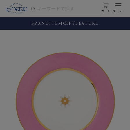
カート
BRAND
ITEM
GIFT
FEATURE