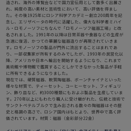
造され、海外の博覧会などで国力宣伝用として数多く出展さ
れ、純度の高い素材と芸術性において、高い評価を得まし
た。その後1925年にロシア科学アカデミー創立200周年を記
念し、エリザベータの時代に活躍した、偉大な科学者ミハイ
ル・ロモノーソフにちなんで「ロモノーソフ磁器工場」と改
名されました。1991年の以降は日常茶器や食器などの生産が
急速に復活、かつての華麗な磁器造りが再現されていきま
す。ロモノーソフの製品が門外に流出することはまれであ
り、一部収集家が所有するのみでしたが、1993年の民営化以
降、アメリカや日本へ輸出を開始するようになり、これまで
美術館や博物館で鑑賞することしかできなかった製品が手軽
に所有できるようになりました。
現在では、硬質磁器、軟質陶磁器、ボーンチャイナといった
様々な材質で、ティーセット、コーヒーセット、フィギュリ
ン、飾り皿など、約3000種類にもおよぶ製品を生産していま
す。270年以上にもわたり職人に受け継がれた、伝統と技術で
サンクトペテルブルクで生み出される数々の陶磁器はその歴
史と格調の高さで、ロシア国内はもとより、世界中で高く評
価されています。材質：磁器（金彩部分22金）