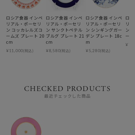
ロシア食器 インペ
ロシア食器 インペ
ロシア食器 インペ
ロシ
リアル・ポーセリ
リアル・ポーセリ
リアル・ポーセリ
リア
ン コッカレルズコ
ン サンクトペテル
ン シンギングガー
ン 
ームズ プレート 20
ブルグ プレート 21
デン プレート 18c
ート 
cm
cm
m
¥
7,
¥
11,000
(税込)
¥
8,580
(税込)
¥
5,280
(税込)
CHECKED PRODUCTS
最近チェックした商品