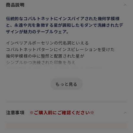
商品説明
伝統的なコバルトネットにインスパイアされた幾何学模様
と、永遠や光を象徴する星が調和したモダンで洗練されたデ
ザインが魅力のテーブルウェア。
インペリアルポーセリンの代名詞といえる
コバルトネットパターンにインスピレーションを受けた
幾何学模様の中に整然と配置された星が
シンプルかつ洗練された印象を与え
また色鮮やかなショッキングピンクと白の配色は
様々なシーンでのお祝いムードをより一層高めてくれます。
特徴的なシンボル”星”は
永遠、光、高い志と成功を象徴します。
金彩（ゴールド）がふんだんにあしらわれた華やかなシリー
ズです。
注意事項
※ご購入前にご確認ください※
朝食、昼食、夕食、いつでも使いやすい20cmサイズ。
こちらのお皿はデザートプレート（デザート皿）やケーキプ