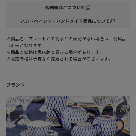
レート（ケーキ皿）に最適です。
陶磁器商品について
たっぷりの金彩が豪華にあしらわれた
手に取る度に優雅な気分へと誘う特別なテーブルウェアは
ハンドペイント・ハンドメイド商品について
食卓に彩りを添えてくれます。
世代を超えて末永く愛用できる逸品です。
インテリアとしても、さりげなく飾っておきたくなるそんな
※商品名にプレート立て付などの表記がない場合は、付属品
一枚です。
は別売となります。
※商品の価格は実店舗と異なる場合があります。
女性・男性にかかわらず、日頃お世話になっている方、大切
※販売価格は予告なく変更される場合がございます。
な方へ
特別な記念日の心を込めた上品な贈り物や
お祝いのギフトやプレゼントとしてだけでなく
頑張った自分へのご褒美としても最適です。
ブランド