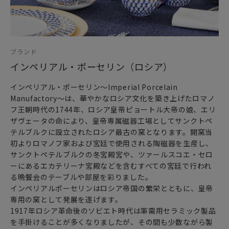
ブランド
インペリアル・ポーセリン（ロシア）
インペリアル・ポーセリン～Imperial Porcelain
Manufactory～は、華やかなロシア文化を築き上げたロマノ
フ王朝時代の1744年、ロシア皇帝ピョートル大帝の娘、エリ
ザヴェータの命により、皇帝専属磁器工場としてサンクトペ
テルブルクに設立されたロシア最古の窯となります。開窯当
初よりロマノフ家および宮廷で使用される陶磁器を生産し、
サンクトペテルブルクの冬宮殿宮や、ツァールスコエ・セロ
ーにあるエカテリーナ宮殿などを含むすべての宮廷で行われ
る晩餐会のテーブルや部屋を彩りました。
インペリアルポーセリンはロシア帝国の繁栄とともに、皇帝
専用の窯として発展を遂げます。
1917年ロシア革命後のソビエト時代は軍需用セラミック製品
を手掛けることが多くなりましたが、その間も少数ながら製