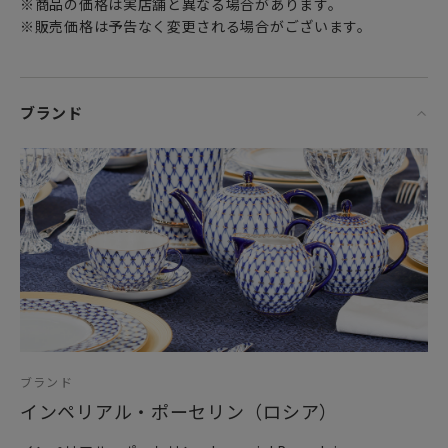
※商品の価格は実店舗と異なる場合があります。
ソ連時代には磁器の絵付けや造形において
※販売価格は予告なく変更される場合がございます。
たいへん才能のある芸術家たちも多く現れました。
なかでもペインターの中では
ヤツケヴィッチとヴォロビエフスキーの名前を外すことはで
きません。
ブランド
ヤツケヴィッチがペインターとしての能力が高く評価されて
いたことは
ナチス・ドイツとの戦いに勝利した記念に制作された花入れ
の
装飾を任されていることからもよくわかります。
一方、1920年代半ばからペインターとしてのキャリアを開始
したヴォロビエフスキーが
早くから取り組み、最も得意としたモチーフは
ロシアの民俗を主題としたもの。
ロシアに古くから伝わる民話をもとにしつつ
ブランド
それを大胆に再構築して詩的で幻想的な作風を確立し
インペリアル・ポーセリン（ロシア）
それが現在においても高く評価されています。