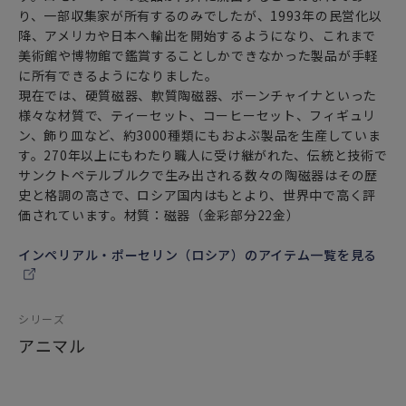
り、一部収集家が所有するのみでしたが、1993年の民営化以
ふんだんに金彩で彩られたティーセット達で美味しいロシア
降、アメリカや日本へ輸出を開始するようになり、これまで
ケーキと共に
美術館や博物館で鑑賞することしかできなかった製品が手軽
西欧とは異なるルーツを持つ国・ロシアのお茶文化とその歴
に所有できるようになりました。
史に
現在では、硬質磁器、軟質陶磁器、ボーンチャイナといった
触れてみてはいかがでしょうか。
様々な材質で、ティーセット、コーヒーセット、フィギュリ
ン、飾り皿など、約3000種類にもおよぶ製品を生産していま
存在感のあるおしゃれな雑貨（置物／オブジェ）としても
す。270年以上にもわたり職人に受け継がれた、伝統と技術で
インテリア空間に上質で華やかな雰囲気をプラスしてくれま
サンクトペテルブルクで生み出される数々の陶磁器はその歴
す。
史と格調の高さで、ロシア国内はもとより、世界中で高く評
価されています。材質：磁器（金彩部分22金）
インペリアル・ポーセリン（ロシア）のアイテム一覧を見る
シリーズ
アニマル