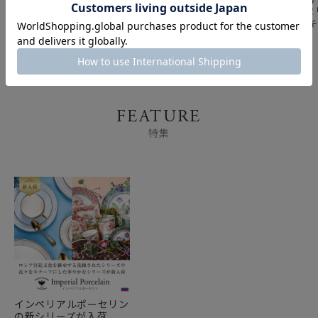
ル・ポーセリン フィギ
ル・ポーセリン フィギ
ル・ポーセ
ュリン 野ウサギと人参
ュリン フォックステリ
ュリン ユ
8cm
ア 11.6cm
7.2cm
FEATURE
特集
インペリアルポーセリン
の新シリーズが入荷