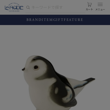
カート
BRAND
ITEM
GIFT
FEATURE