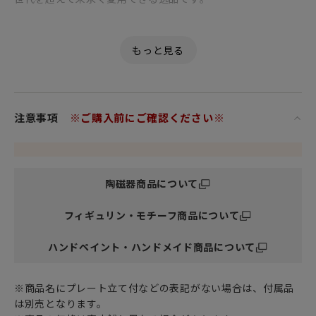
女性・男性にかかわらず、日頃お世話になっている方、大切
な方へ
特別な記念日に心を込めた上品な贈り物、お祝いのギフトや
プレゼントとしてだけでなく
頑張った自分へのご褒美としても最適です。
注意事項
※ご購入前にご確認ください※
ロマノフ王朝の絢爛。
他にはない優美で華麗な輝きを放ち続ける
陶磁器商品について
ロシア最古の傑作磁器ブランド インペリアル・ポーセリン。
フィギュリン・モチーフ商品について
現在に至るまでとくに人気のシリーズが
Anna Yatskevich アンナ・ヤツケヴィッチが生み出した
ハンドペイント・ハンドメイド商品について
「COBALTNET コバルトネット」と
Alexsei Vorobyevsky アレクセイ・ヴォロビエフスキーの手
による
※商品名にプレート立て付などの表記がない場合は、付属品
ロシアの風俗を巧みに織り込んだ作品達。
は別売となります。