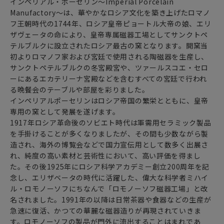
インペリアル・ポーセリン～Imperial Porcelain
Manufactory～は、華やかなロシア文化を築き上げたロマノ
フ王朝時代の1744年、ロシア皇帝ピョートル大帝の娘、エリ
～ 華麗なる暮らし ロシアでのお茶の愉しみ方 ～
ザヴェータの命により、皇帝専属磁器工場としてサンクトペ
ロシアでのティータイムは
テルブルクに設立されたロシア最古の窯となります。開窯当
ロシアンティーと呼ばれる独特な紅茶の飲み方でゆったりと
初よりロマノフ家および宮廷で使用される陶磁器を生産し、
愉しみます。
サンクトペテルブルクの冬宮殿宮や、ツァールスコエ・セロ
ストレートの紅茶であるがゆえにその繊細な色や香りを愉し
ーにあるエカテリーナ宮殿などを含むすべての宮廷で行われ
めるように
る晩餐会のテーブルや部屋を彩りました。
ポットやカップの形状が工夫されています。
インペリアルポーセリンはロシア帝国の繁栄とともに、皇帝
専用の窯として発展を遂げます。
また、英国風のティータイムに欠かせない
1917年ロシア革命後のソビエト時代は軍需用セラミック製品
ティーカップ＆ソーサー＆ケーキ皿のトリオに加えて
を手掛けることが多くなりましたが、その間も少数ながら製
ロシアンティーには日本の豆皿に似たジャム皿が加わります。
造され、海外の博覧会などで国力宣伝用として数多く出展さ
ジャムやハチミツをお茶うけとして食べながら
れ、純度の高い素材と芸術性において、高い評価を得まし
ストレートの紅茶をいただきます。
た。その後1925年にロシア科学アカデミー創立200周年を記
念し、エリザベータの時代に活躍した、偉大な科学者ミハイ
ロシアには、地理的にも民族的にも
ル・ロモノーソフにちなんで「ロモノーソフ磁器工場」と改
ヨーロッパ・アジアが融合した文化があるとされています。
名されました。1991年の以降は日常茶器や食器などの生産が
ロシア正教会の鐘楼をデザンしたシリーズには
急速に復活、かつての華麗な磁器造りが再現されていきま
独特の絵柄や形がありロシアらしさが見事に感じられます。
す。ロモノーソフの製品が門外に流出することはまれであ