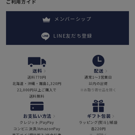
ご利用ガイド
メンバーシップ
LINE友だち登録
送料
配送
送料770円
通常1～3営業日
北海道・沖縄・離島1,320円
以内の出荷
22,000円以上ご購入で
※お取り寄せ品を除く
送料無料
お支払い方法
ギフト包装
クレジット/PayPay
ラッピング(熨斗)/紙袋
コンビニ決済/AmazonPay
各220円
楽天ペイ/銀行振込/代金引換
※一部除く