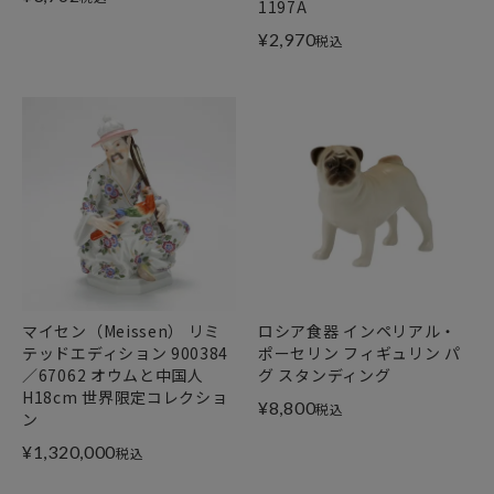
1197A
¥
2,970
税込
マイセン（Meissen） リミ
ロシア食器 インペリアル・
テッドエディション 900384
ポーセリン フィギュリン パ
／67062 オウムと中国人
グ スタンディング
H18cm 世界限定コレクショ
¥
8,800
税込
ン
¥
1,320,000
税込