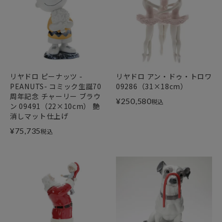
リヤドロ ピーナッツ -
リヤドロ アン・ドゥ・トロワ
PEANUTS- コミック生誕70
09286（31×18cm）
周年記念 チャーリー ブラウ
¥
250,580
税込
ン 09491（22×10cm） 艶
消しマット仕上げ
¥
75,735
税込