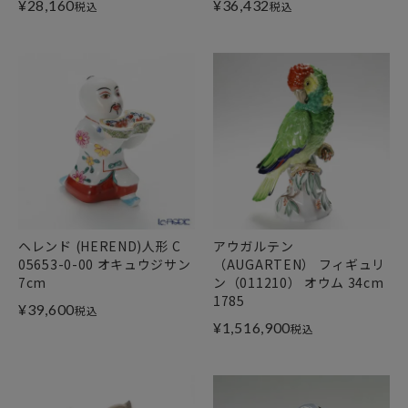
¥
28,160
¥
36,432
税込
税込
ヘレンド (HEREND)人形 C
アウガルテン
05653-0-00 オキュウジサン
（AUGARTEN） フィギュリ
7cm
ン（011210） オウム 34cm
1785
¥
39,600
税込
¥
1,516,900
税込