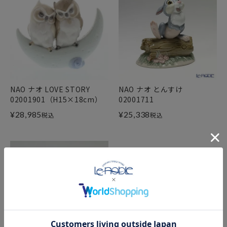
NAO ナオ LOVE STORY
NAO ナオ とんすけ
02001901（H15×18cm）
02001711
¥
28,985
¥
25,338
税込
税込