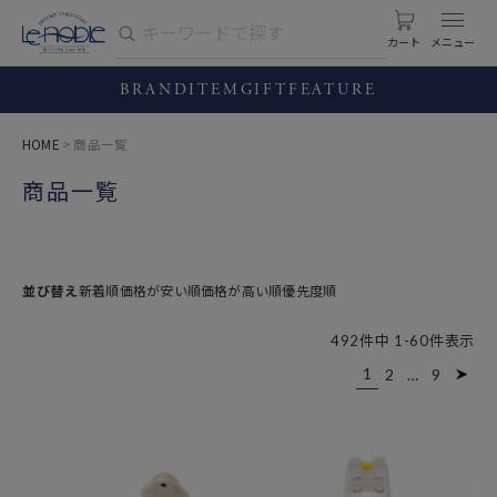
カート
BRAND
ITEM
GIFT
FEATURE
HOME
商品一覧
商品一覧
並び替え
新着順
価格が安い順
価格が高い順
優先度順
492
件中
1
-
60
件表示
1
2
…
9