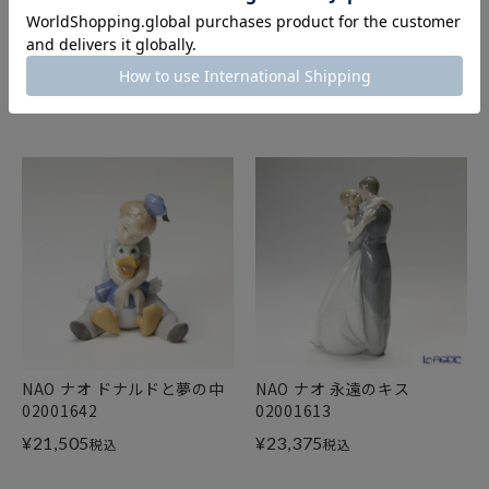
NAO ナオ スイートエンジェ
NAO ナオ 準備できたよ！
ル 02001698
02001688
¥
7,480
¥
17,765
税込
税込
NAO ナオ ドナルドと夢の中
NAO ナオ 永遠のキス
02001642
02001613
¥
21,505
¥
23,375
税込
税込