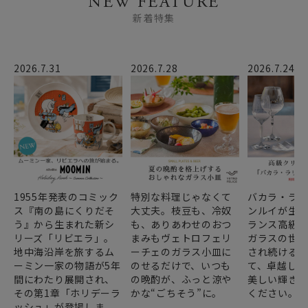
NEW FEATURE
新着特集
2026.7.31
2026.7.28
2026.7.24
1955年発表のコミック
特別な料理じゃなくて
バカラ・ラ
ス『南の島にくりだそ
大丈夫。枝豆も、冷奴
ンルイが生み
う』から生まれた新シ
も、ありあわせのおつ
ランス高級
リーズ「リビエラ」。
まみもヴェトロフェリ
ガラスの世
地中海沿岸を旅するム
ーチェのガラス小皿に
され続ける
ーミン一家の物語が5年
のせるだけで、いつも
て、卓越した
間にわたり展開され、
の晩酌が、ふっと涼や
美しい輝き
その第1章「ホリデーラ
かな“ごちそう”に。
ください。
ッシュ」が登場しま