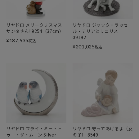
リヤドロ メリークリスマス
リヤドロ ジャック・ラッセ
サンタさん! 9254（37cm）
ル・テリアとリコリス
09192
¥
187,935
税込
¥
201,025
税込
リヤドロ フライ・ミー・ト
リヤドロ 守ってあげるよ（女
ゥー・ザ・ムーン Silver
の子） 8549