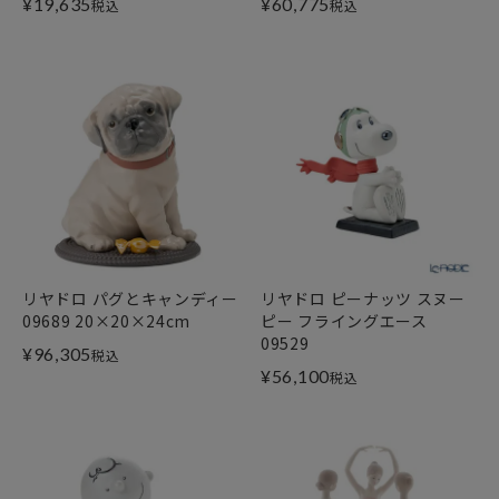
¥
19,635
¥
60,775
税込
税込
リヤドロ パグとキャンディー
リヤドロ ピーナッツ スヌー
09689 20×20×24cm
ピー フライングエース
09529
¥
96,305
税込
¥
56,100
税込