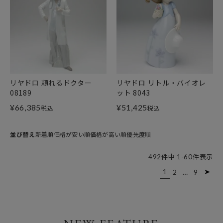
リヤドロ 頼れるドクター
リヤドロ リトル・バイオレ
08189
ット 8043
¥
66,385
¥
51,425
税込
税込
並び替え
新着順
価格が安い順
価格が高い順
優先度順
492
件中
1
-
60
件表示
1
2
…
9