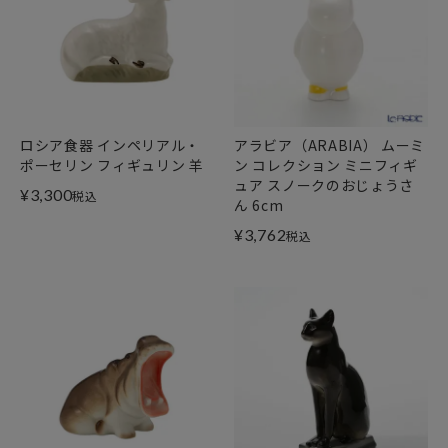
ロシア食器 インペリアル・
アラビア（ARABIA） ムーミ
ポーセリン フィギュリン 羊
ン コレクション ミニフィギ
ュア スノークのおじょうさ
¥
3,300
税込
ん 6cm
¥
3,762
税込