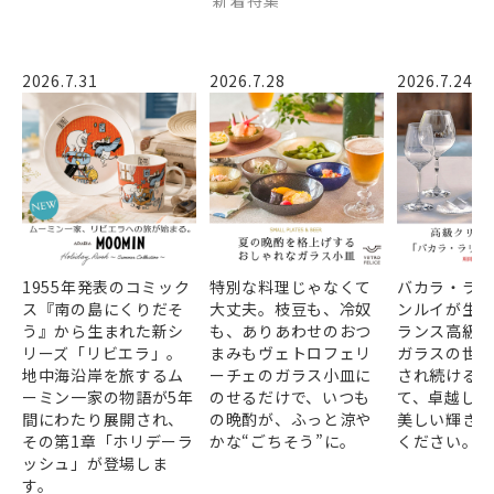
新着特集
2026.7.31
2026.7.28
2026.7.24
1955年発表のコミック
特別な料理じゃなくて
バカラ・ラ
ス『南の島にくりだそ
大丈夫。枝豆も、冷奴
ンルイが生み
う』から生まれた新シ
も、ありあわせのおつ
ランス高級
リーズ「リビエラ」。
まみもヴェトロフェリ
ガラスの世
地中海沿岸を旅するム
ーチェのガラス小皿に
され続ける
ーミン一家の物語が5年
のせるだけで、いつも
て、卓越した
間にわたり展開され、
の晩酌が、ふっと涼や
美しい輝き
その第1章「ホリデーラ
かな“ごちそう”に。
ください。
ッシュ」が登場しま
す。