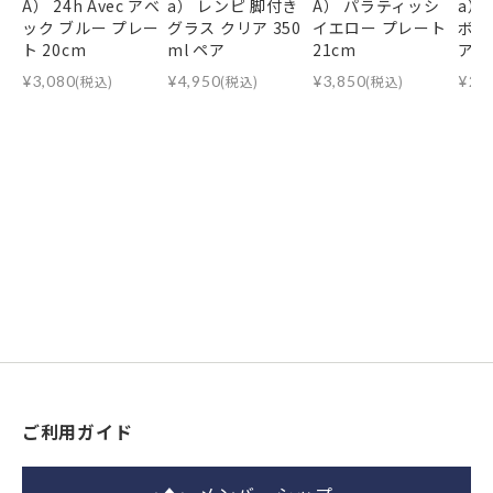
A） 24h Avec アベ
a） レンピ 脚付き
A） パラティッシ
a）
ック ブルー プレー
グラス クリア 350
イエロー プレート
ボウル
ト 20cm
ml ペア
21cm
ア
¥
3,080
(税込)
¥
4,950
(税込)
¥
3,850
(税込)
¥
2,
ご利用ガイド