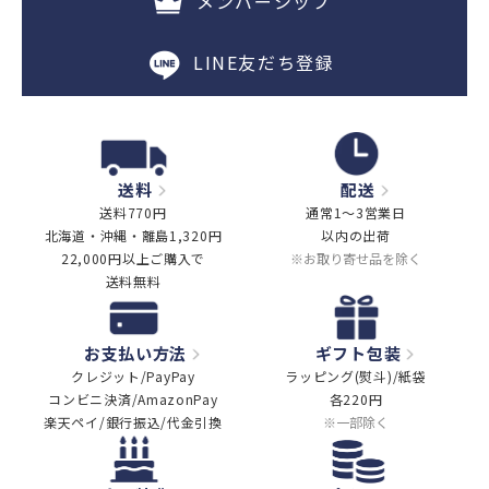
メンバーシップ
LINE友だち登録
送料
配送
送料770円
通常1～3営業日
北海道・沖縄・離島1,320円
以内の出荷
22,000円以上ご購入で
※お取り寄せ品を除く
送料無料
お支払い方法
ギフト包装
クレジット/PayPay
ラッピング(熨斗)/紙袋
コンビニ決済/AmazonPay
各220円
楽天ペイ/銀行振込/代金引換
※一部除く