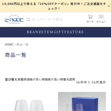
10,000円以上で使える『10%OFFクーポン』発行中！ご注文画面をチ
ェック！
カート
BRAND
ITEM
GIFT
FEATURE
HOME
商品一覧
商品一覧
並び替え
新着順
価格が安い順
価格が高い順
優先度順
56
件中
1
-
56
件表示