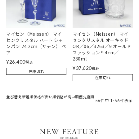
マイセン（Meissen） マイ
マイセン（Meissen） マイ
センクリスタル ハート シャ
センクリスタル オーキッド
ンパン 24.2cm（サテン） ペ
OR／06／3263／9 オールド
ア
ファッション 9.4cm／
280ml
¥
26,400
税込
¥
37,620
税込
在庫切れ
在庫切れ
並び替え
新着順
価格が安い順
価格が高い順
優先度順
56
件中
1
-
56
件表示
NEW FEATURE