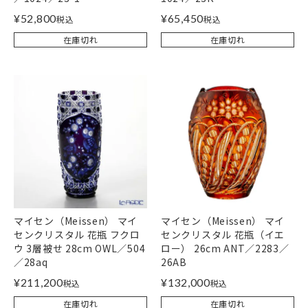
¥
52,800
¥
65,450
税込
税込
在庫切れ
在庫切れ
マイセン（Meissen） マイ
マイセン（Meissen） マイ
センクリスタル 花瓶 フクロ
センクリスタル 花瓶（イエ
ウ 3層被せ 28cm OWL／504
ロー） 26cm ANT／2283／
／28aq
26AB
¥
211,200
¥
132,000
税込
税込
在庫切れ
在庫切れ