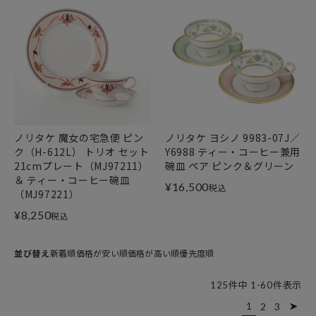
ノリタケ 魔女の宅急便 ピン
ノリタケ ヨシノ 9983-07J／
ク（H-612L） トリオ セット
Y6988 ティー・コーヒー兼用
21cmプレート（MJ97211）
碗皿 ペア ピンク＆グリーン
＆ ティー・コーヒー碗皿
¥
16,500
税込
（MJ97221）
¥
8,250
税込
並び替え
新着順
価格が安い順
価格が高い順
優先度順
125
件中
1
-
60
件表示
1
2
3