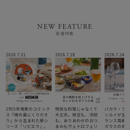
NEW FEATURE
新着特集
2026.7.31
2026.7.28
2026.7.24
1955年発表のコミック
特別な料理じゃなくて
バカラ・ラ
ス『南の島にくりだそ
大丈夫。枝豆も、冷奴
ンルイが生み
う』から生まれた新シ
も、ありあわせのおつ
ランス高級
リーズ「リビエラ」。
まみもヴェトロフェリ
ガラスの世