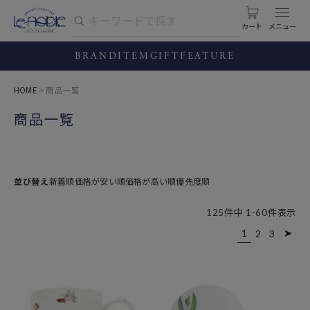
カート
BRAND
ITEM
GIFT
FEATURE
HOME
商品一覧
商品一覧
並び替え
新着順
価格が安い順
価格が高い順
優先度順
125
件中
1
-
60
件表示
1
2
3