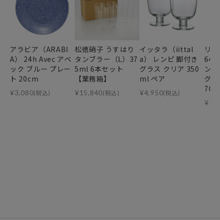
アラビア（ARABI
松徳硝子 うすはり
イッタラ（iittal
リー
A） 24h Avec アベ
タンブラー（L）37
a） レンピ 脚付き
64
ック ブルー プレー
5ml 6本セット
グラス クリア 350
ンデ
ト 20cm
【業務箱】
ml ペア
グ・
70m
¥
3,080
(税込)
¥
15,840
(税込)
¥
4,950
(税込)
¥
11