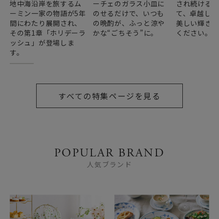
地中海沿岸を旅するム
ーチェのガラス小皿に
され続ける
ーミン一家の物語が5年
のせるだけで、いつも
て、卓越した
間にわたり展開され、
の晩酌が、ふっと涼や
美しい輝き
その第1章「ホリデーラ
かな“ごちそう”に。
ください。
ッシュ」が登場しま
す。
すべての特集ページを見る
POPULAR BRAND
人気ブランド