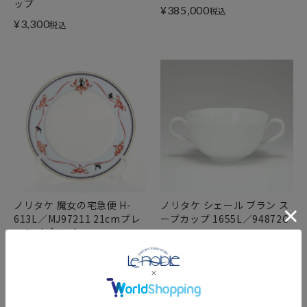
ップ
¥
385,000
税込
¥
3,300
税込
ノリタケ 魔女の宅急便 H-
ノリタケ シェール ブラン ス
613L／MJ97211 21cmプレ
ープカップ 1655L／94872C
ート（ブルー）
¥
3,300
税込
¥
3,850
税込