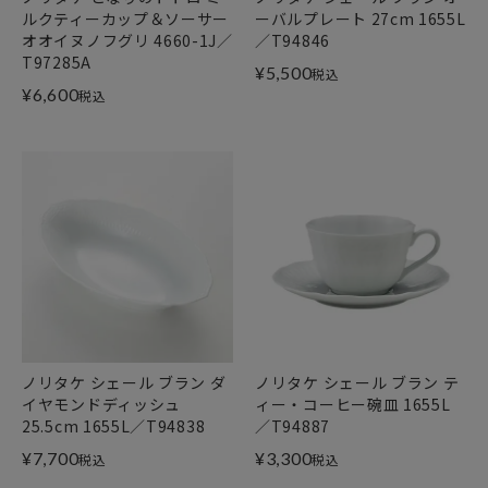
ルクティーカップ＆ソーサー
ーバルプレート 27cm 1655L
オオイヌノフグリ 4660-1J／
／T94846
T97285A
¥
5,500
税込
¥
6,600
税込
ノリタケ シェール ブラン ダ
ノリタケ シェール ブラン テ
イヤモンドディッシュ
ィー・コーヒー碗皿 1655L
25.5cm 1655L／T94838
／T94887
¥
7,700
¥
3,300
税込
税込