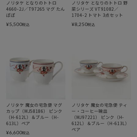
ノリタケ となりのトトロ
ノリタケ となりのトトロ 野
4660-2J／T97265 マグ たん
菜シリーズ VT91082／
ぽぽ
1704-2 トマト 3点セット
¥
5,500
¥
8,250
税込
税込
ノリタケ 魔女の宅急便 マグ
ノリタケ 魔女の宅急便 ティ
カップ（MJ58186） ピンク
ー・コーヒー碗皿
（H-612L）＆ブルー（H-
（MJ97221） ピンク（H-
613L）ペア
612L）＆ブルー（H-613L）
ペア
¥
6,600
税込