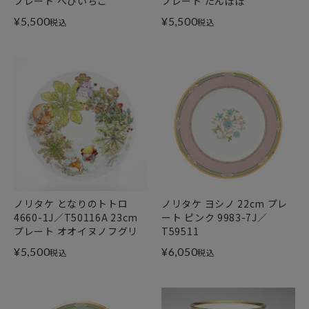
プレート へびいちご
プレート たんぽぽ
¥
5,500
¥
5,500
税込
税込
ノリタケ となりのトトロ
ノリタケ ヨシノ 22cm プレ
4660-1J／T50116A 23cm
ート ピンク 9983-7J／
プレート オオイヌノフグリ
T59511
¥
5,500
¥
6,050
税込
税込