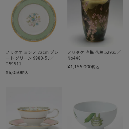
ノリタケ ヨシノ 22cm プレ
ノリタケ 老梅 花生 52925／
ート グリーン 9983-5J／
No448
T59511
¥
1,155,000
税込
¥
6,050
税込