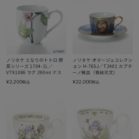
ノリタケ となりのトトロ 野
ノリタケ オマージュコレクシ
菜シリーズ 1704-1L／
ョン H-765J／T2401 カプチ
VT91086 マグ 290ml ナス
ーノ碗皿（青絵花文）
¥
2,200
¥
22,000
税込
税込