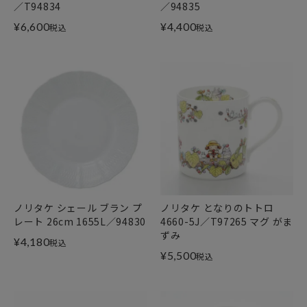
／T94834
／94835
¥
6,600
¥
4,400
税込
税込
ノリタケ シェール ブラン プ
ノリタケ となりのトトロ
レート 26cm 1655L／94830
4660-5J／T97265 マグ がま
ずみ
¥
4,180
税込
¥
5,500
税込