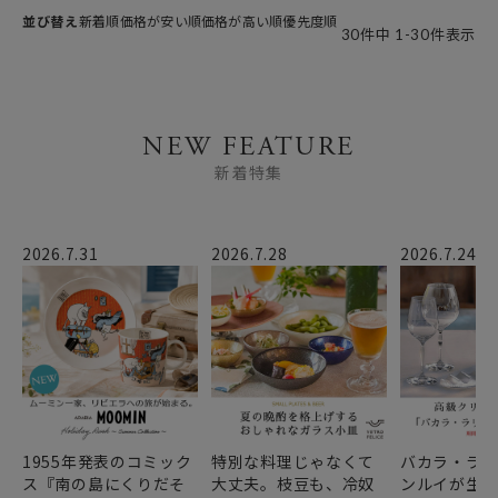
並び替え
新着順
価格が安い順
価格が高い順
優先度順
30
件中
1
-
30
件表示
NEW FEATURE
新着特集
2026.7.31
2026.7.28
2026.7.24
1955年発表のコミック
特別な料理じゃなくて
バカラ・ラ
ス『南の島にくりだそ
大丈夫。枝豆も、冷奴
ンルイが生み