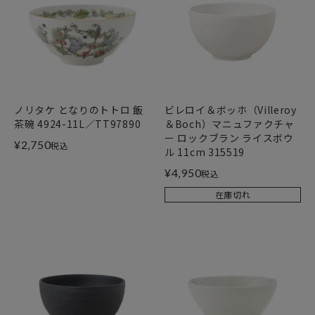
ノリタケ となりのトトロ 飯
ビレロイ＆ボッホ（Villeroy
茶碗 4924-11L／TT97890
＆Boch）マニュファクチャ
ー ロックブラン ライスボウ
¥
2,750
税込
ル 11cm 315519
¥
4,950
税込
在庫切れ