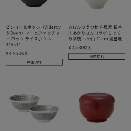
ビレロイ＆ボッホ（Villeroy
きほんのうつわ 料理家 長谷
＆Boch）マニュファクチャ
川あかりさんコラボ しっく
ー ロック ライスボウル
り茶碗 つや白 11cm 滝呂焼
315511
¥
2,530
税込
¥
4,950
税込
在庫切れ
在庫切れ