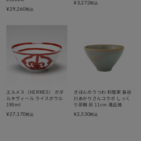
¥
3,272
税込
¥
29,260
税込
エルメス（HERMES） ガダ
きほんのうつわ 料理家 長谷
ルキヴィール ライスボウル
川あかりさんコラボ しっく
190ml
り茶碗 灰 11cm 滝呂焼
¥
27,170
¥
2,530
税込
税込