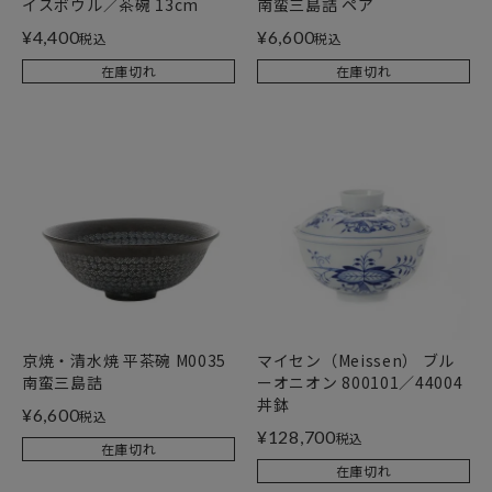
イスボウル／茶碗 13cm
南蛮三島詰 ペア
¥
4,400
¥
6,600
税込
税込
在庫切れ
在庫切れ
京焼・清水焼 平茶碗 M0035
マイセン（Meissen） ブル
南蛮三島詰
ーオニオン 800101／44004
丼鉢
¥
6,600
税込
¥
128,700
税込
在庫切れ
在庫切れ