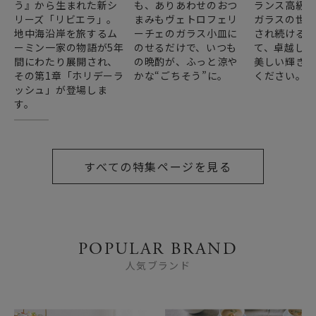
う』から生まれた新シ
も、ありあわせのおつ
ランス高級
リーズ「リビエラ」。
まみもヴェトロフェリ
ガラスの世
地中海沿岸を旅するム
ーチェのガラス小皿に
され続ける
ーミン一家の物語が5年
のせるだけで、いつも
て、卓越した
間にわたり展開され、
の晩酌が、ふっと涼や
美しい輝き
その第1章「ホリデーラ
かな“ごちそう”に。
ください。
ッシュ」が登場しま
す。
すべての特集ページを見る
POPULAR BRAND
人気ブランド