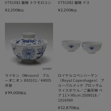
VT91082 飯碗 トウモロコシ
VT91082 飯碗 ナス
¥
2,200
¥
2,200
税込
税込
マイセン（Meissen） ブル
ロイヤルコペンハーゲン
ーオニオン 800101／44005
（Royal Copenhagen） ブ
丼鉢
ルーパルメッテ ブロッサム
ライスボウル／ご飯茶碗 ペ
¥
99,000
税込
ア 11×H5cm 2508018／
1016969
¥
12,870
税込