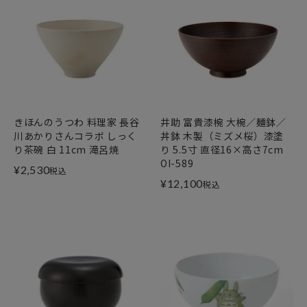
きほんのうつわ 料理家 長谷
井助 富貴漆椀 大椀／麺鉢／
川あかりさんコラボ しっく
丼鉢 木製（ミズメ桜）漆塗
り茶碗 白 11cm 滝呂焼
り 5.5寸 直径16×高さ7cm
OI-589
¥
2,530
税込
¥
12,100
税込