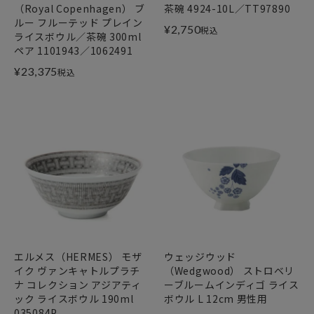
（Royal Copenhagen） ブ
茶碗 4924-10L／TT97890
ルー フルーテッド プレイン
¥
2,750
税込
ライスボウル／茶碗 300ml
ペア 1101943／1062491
¥
23,375
税込
エルメス（HERMES） モザ
ウェッジウッド
イク ヴァンキャトルプラチ
（Wedgwood） ストロベリ
ナ コレクション アジアティ
ーブルームインディゴ ライス
ック ライスボウル 190ml
ボウル L 12cm 男性用
035084P