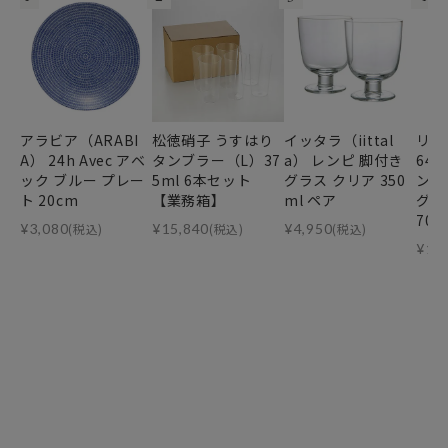
アラビア（ARABI
松徳硝子 うすはり
イッタラ（iittal
リー
A） 24h Avec アベ
タンブラー（L）37
a） レンピ 脚付き
64
ック ブルー プレー
5ml 6本セット
グラス クリア 350
ンデ
ト 20cm
【業務箱】
ml ペア
グ・
70m
¥
3,080
(税込)
¥
15,840
(税込)
¥
4,950
(税込)
¥
11