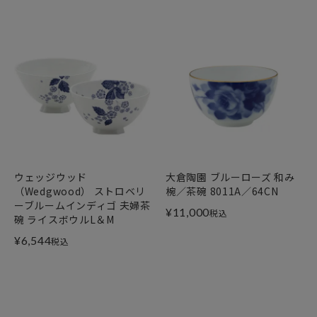
ウェッジウッド
大倉陶園 ブルーローズ 和み
（Wedgwood） ストロベリ
椀／茶碗 8011A／64CN
ーブルームインディゴ 夫婦茶
¥
11,000
税込
碗 ライスボウルL＆M
¥
6,544
税込