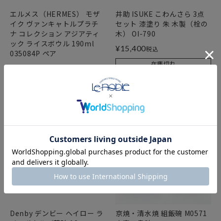
エルメス（HERMES） モザ
井助 ISUKE こわんさら 3点
イク ヴァンキャトルプラチ
セット 漆塗り 朱 木製（栓の
ナ コレクション アジアティ
木） OI-790
ック ライスボウル 190ml
¥
15,400
税込
035084P ペア
在庫切れ
¥
58,520
税込
在庫切れ
Denby デンビー ヘイロー ラ
京焼・清水焼 組飯碗 M0571