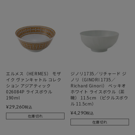
エルメス（HERMES） モザ
ジノリ1735／リチャード ジ
イク ヴァンキャトル コレク
ノリ（GINORI 1735／
ション アジアティック
Richard Ginori） ベッキオ
026084P ライスボウル
ホワイト ライスボウル（茶
190ml
碗） 11.5cm （ピクルスボウ
ル 11.5cm）
¥
29,260
税込
¥
4,290
税込
在庫切れ
在庫切れ