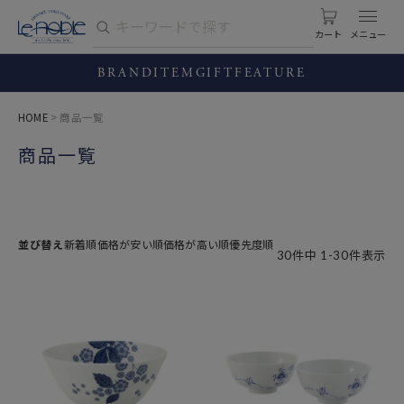
カート
BRAND
ITEM
GIFT
FEATURE
HOME
商品一覧
商品一覧
並び替え
新着順
価格が安い順
価格が高い順
優先度順
30
件中
1
-
30
件表示