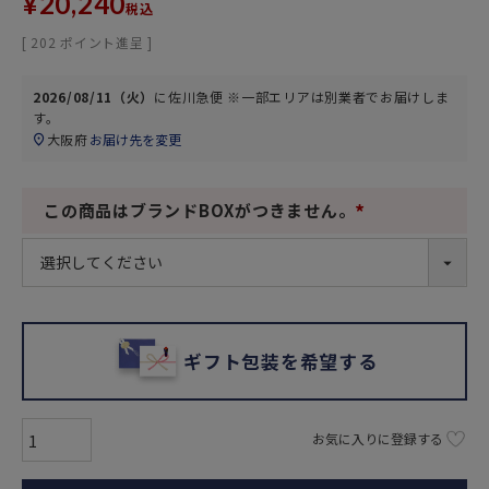
¥
20,240
税込
[
202
ポイント進呈 ]
2026/08/11（火）
に
佐川急便 ※一部エリアは別業者
でお届けしま
す。
大阪府
お届け先を変更
この商品はブランドBOXがつきません。
(
必
須
)
ギフト包装を希望する
お気に入りに登録する