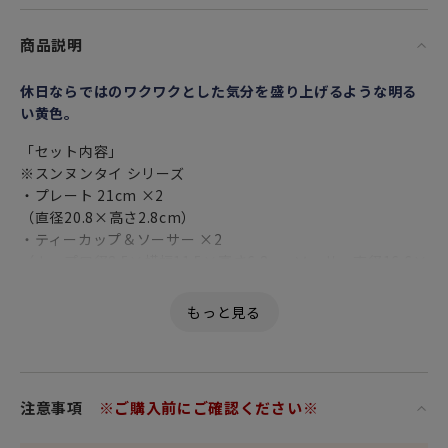
商品説明
休日ならではのワクワクとした気分を盛り上げるような明る
い黄色。
「セット内容」
※スンヌンタイ シリーズ
・プレート 21cm ×2
（直径20.8×高さ2.8cm）
・ティーカップ＆ソーサー ×2
（カップ口径8.5×横幅11.5×高さ6.8cm ソーサー直径16.6×
高さ2.5cm）
Sunnuntai／スンヌンタイとは、フィンランド語で“日曜
日”の意味。
プレート自体が一つのお花のようなデザインで
休日に元気をもらえそうなビビットなカラーリングがとても
注意事項
※ご購入前にご確認ください※
美しい食器です。
スタッキングした時の一つの大きな花のような見た目の美し