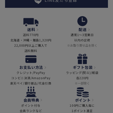
LINE友だち登録
送料
配送
送料770円
通常1～3営業日
北海道・沖縄・離島1,320円
以内の出荷
22,000円以上ご購入で
※お取り寄せ品を除く
送料無料
お支払い方法
ギフト包装
クレジット/PayPay
ラッピング(熨斗)/紙袋
コンビニ決済/AmazonPay
各220円
楽天ペイ/銀行振込/代金引換
※一部除く
会員特典
ポイント
ポイント付与
100円ご購入毎に
会員ランクなど
1ポイント進呈