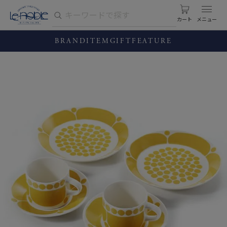
カート
BRAND
ITEM
GIFT
FEATURE