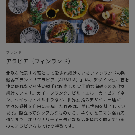
とした北欧家具や北欧食器達。フィンランドの大自然で育ま
れ、またフィンランド最大の窯である“アラビア
（ARABIA）”社のテーブルウェア“北欧食器”は、言わずと知
れた北欧インテリアの必須アイテムです。
ブランド
アラビア（フィンランド）
北欧を代表する窯として愛され続けているフィンランドの陶
磁器ブランド「アラビア（ARABIA）」は、デザイン性、芸術
性に優れながら使い勝手に配慮した実用的な陶磁器の製作を
続けています。カイ・フランク、ビルイエル・カイピアイネ
ン、ヘイッキ・オルボラなど、世界屈指のデザイナー達が
個々の感性を自由に表現した作品は、常に世間を魅了してい
ます。際立ってシンプルなものから、華やかなロマン溢れる
作品まで、オリジナリティー豊かな製品を幅広く揃えている
のもアラビアならではの特徴です。