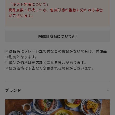
さも
「ギフト包装について」
北欧食器ならではの魅力です。
商品点数・形状につき、包装形態が複数に分かれる場合
がございます。
レトロで少し素朴で、ユーモアとエネルギーに満ち溢れた
「スンヌイタイ」の色のしぶきは
シンプルなセッティングにも生き生きとした生命感をもたら
陶磁器商品について
してくれます。
女性・男性にかかわらず、日頃お世話になっている方、大切
※商品名にプレート立て付などの表記がない場合は、付属品
な方へ
は別売となります。
特別な記念日に心を込めた上品な贈り物、お祝いのギフトや
※商品の価格は実店舗と異なる場合があります。
プレゼントだけでなく
※販売価格は予告なく変更される場合がございます。
頑張った自分へのご褒美としても最適です。
「ご使用上の注意」
※電子レンジ・オーブン・食器洗い乾燥機での使用はOKで
ブランド
す。（直火にはご使用いただけません。）
フィンランド、スウェーデン、ノルウェー、デンマークな
ど、北欧（北部ヨーロッパ）で広くみられる北欧雑貨を中心