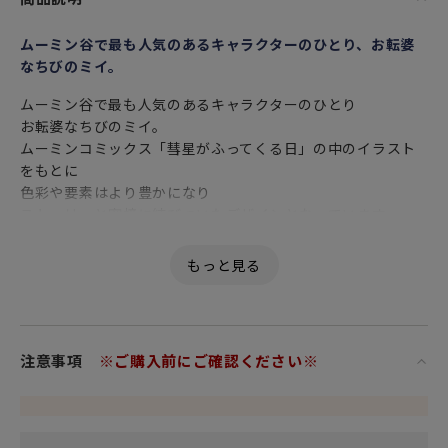
ムーミン谷で最も人気のあるキャラクターのひとり、お転婆
なちびのミイ。
ムーミン谷で最も人気のあるキャラクターのひとり
お転婆なちびのミイ。
ムーミンコミックス「彗星がふってくる日」の中のイラスト
をもとに
色彩や要素はより豊かになり
ストーリーと密接に結びついたデザインとなっています。
プレート 19cmは、使いやすいサイズで
朝食のトーストや少し大きめの取り皿としてもおすすめで
す。
食事が終った後にも
ムーミンの仲間たちの微笑ましい雰囲気に癒されるキュート
注意事項
※ご購入前にご確認ください※
なお皿です。
ほっとひと息つく自分だけのティータイムやコーヒータイム
に