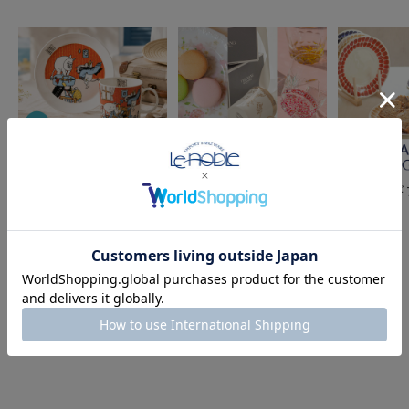
アラビア「ムーミン コ
母の日ギフト｜ブランド
アラビアギ
レクション」｜北欧生ま
食器で贈る“とってお
れの人気食器シリーズ
き”の一品
COMPONENT PRODUCTS
このセットの構成商品