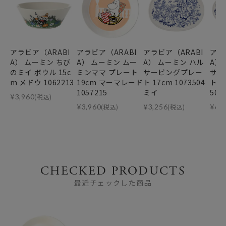
アラビア（ARABI
アラビア（ARABI
アラビア（ARABI
アラ
A） ムーミン ちび
A） ムーミン ムー
A） ムーミン ハル
A）
のミイ ボウル 15c
ミンママ プレート
サービングプレー
サー
m メドウ 1062213
19cm マーマレード
ト 17cm 1073504
ト 1
1057215
ミイ
504
¥
3,960
(税込)
¥
3,960
(税込)
¥
3,256
(税込)
¥
6,
CHECKED PRODUCTS
最近チェックした商品