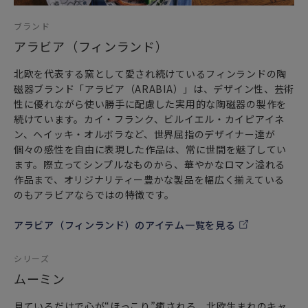
れた北欧インテリアの必須アイテムです。
ブランド
「ご使用上の注意」
アラビア（フィンランド）
電子レンジ・オーブン・食器洗い乾燥機・フリーザーでの使
用OKです。（直火にはご使用いただけません。）
北欧を代表する窯として愛され続けているフィンランドの陶
磁器ブランド「アラビア（ARABIA）」は、デザイン性、芸術
CHR_LITTLEMY
性に優れながら使い勝手に配慮した実用的な陶磁器の製作を
続けています。カイ・フランク、ビルイエル・カイピアイネ
ン、ヘイッキ・オルボラなど、世界屈指のデザイナー達が
個々の感性を自由に表現した作品は、常に世間を魅了してい
ます。際立ってシンプルなものから、華やかなロマン溢れる
作品まで、オリジナリティー豊かな製品を幅広く揃えている
のもアラビアならではの特徴です。
アラビア（フィンランド）のアイテム一覧を見る
シリーズ
ムーミン
見ているだけで心が“ほっこり”癒される、北欧生まれのキャ