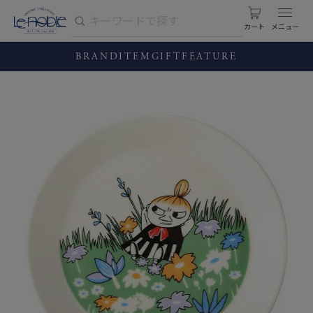
カート
BRAND
ITEM
GIFT
FEATURE