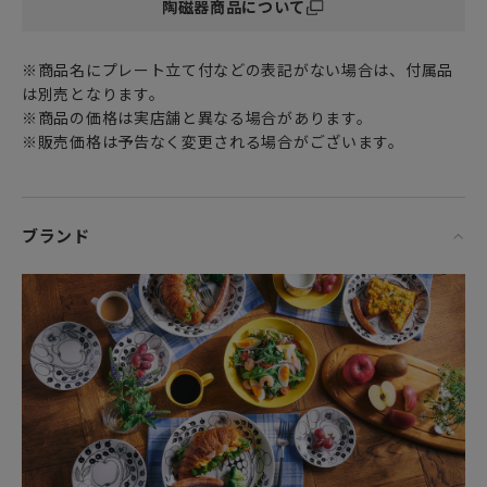
陶磁器商品について
家族や恋人との団らん、朝食といった食事のシーンなど
ムーミングッズでほっこりあたたかみのある暮らしをぜひお
過ごしください。
※商品名にプレート立て付などの表記がない場合は、付属品
は別売となります。
キッチンにさりげなく置いたり
※商品の価格は実店舗と異なる場合があります。
カップボードにオブジェとして飾っていただくだけで
※販売価格は予告なく変更される場合がございます。
ムーミン谷を訪れた気分をお楽しみ頂ける可愛いデザインで
す。
女性・男性にかかわらず、日頃お世話になっている方、大切
ブランド
な方へ
特別な記念日の心を込めた上品な贈り物や
お祝いのギフトやプレゼントとしてだけでなく
頑張った自分へのご褒美としても最適です。
フィンランド、スウェーデン、ノルウェー、デンマークな
ど、北欧（北部ヨーロッパ）で広くみられる北欧雑貨を中心
とした北欧家具や北欧食器達。フィンランドの大自然で育ま
れ、またフィンランド最大の窯である“アラビア
（ARABIA）”社のテーブルウェア“北欧食器”は、言わずと知