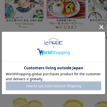
食卓にも明るく花のある
カレーアイテム特集
食卓にも明
生活を 花柄テーブルウ
（curry）
生活を 花
ェア
ェア
COMPONENT PRODUCTS
このセットの構成商品