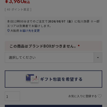
¥
3,960
税込
[
40
ポイント進呈 ]
本日
12時00分
までのご注文で
2026/08/07（金）
に
佐川急便 ※一部
エリアは別業者
でお届けします。
大阪府
お届け先を変更
この商品はブランドBOXがつきません。
(
必
須
)
ギフト包装を希望する
お気に入りに登録する