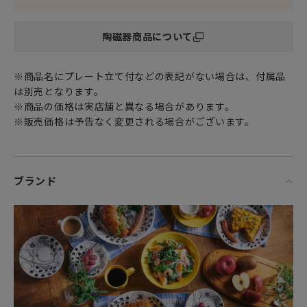
女性・男性にかかわらず、日頃お世話になっている方、大切
な方へ
陶磁器商品について
特別な記念日に心を込めた上品な贈り物、お祝いのギフトや
プレゼントだけでなく
頑張った自分へのご褒美としても最適です。
※商品名にプレート立て付などの表記がない場合は、付属品
は別売となります。
「ご使用上の注意」
※商品の価格は実店舗と異なる場合があります。
※電子レンジ・オーブン・食器洗い乾燥機での使用はOKで
※販売価格は予告なく変更される場合がございます。
す。（直火にはご使用いただけません。）
フィンランド、スウェーデン、ノルウェー、デンマークな
ど、北欧（北部ヨーロッパ）で広くみられる北欧雑貨を中心
ブランド
とした北欧家具や北欧食器達。フィンランドの大自然で育ま
れ、またフィンランド最大の窯である“アラビア
（ARABIA）”社のテーブルウェア“北欧食器”は、言わずと知
れた北欧インテリアの必須アイテムです。