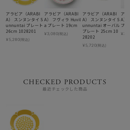
アラビア（ARABI
アラビア（ARABI
アラビア（ARABI
アラ
A） スンヌンタイ S
A） フヴィラ Huvil
A） スンヌンタイ S
A）
unnuntai プレート
a プレート 19cm
unnuntai オーバル
プレ
26cm 1028201
プレート 25cm 10
¥
3,080
(税込)
¥
3,
28202
¥
5,280
(税込)
¥
5,720
(税込)
CHECKED PRODUCTS
最近チェックした商品