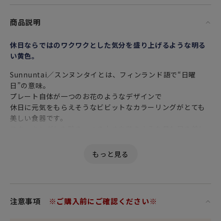
商品説明
休日ならではのワクワクとした気分を盛り上げるような明る
い黄色。
Sunnuntai／スンヌンタイとは、フィンランド語で“日曜
日”の意味。
プレート自体が一つのお花のようなデザインで
休日に元気をもらえそうなビビットなカラーリングがとても
美しい食器です。
スタッキングした時の一つの大きな花のような見た目の美し
さも
北欧食器ならではの魅力です。
レトロで少し素朴で、ユーモアとエネルギーに満ち溢れた
「スンヌイタイ」の色のしぶきは
シンプルなセッティングにも生き生きとした生命感をもたら
注意事項
※ご購入前にご確認ください※
してくれます。