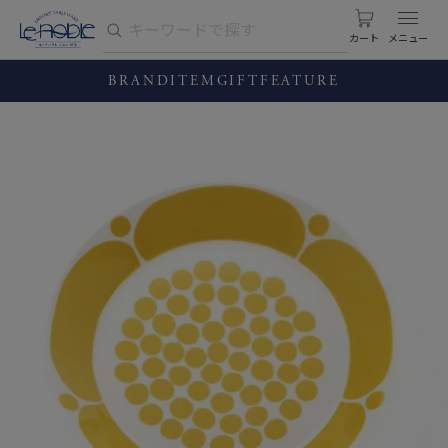
カート
BRAND
ITEM
GIFT
FEATURE