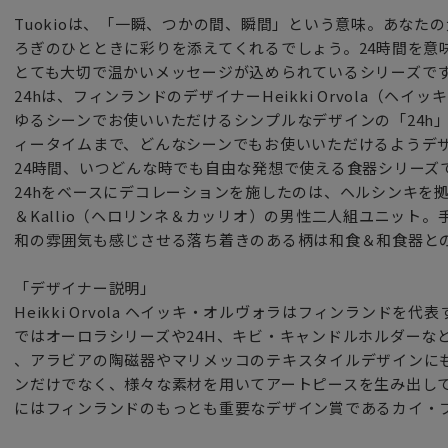
Tuokioは、「一瞬、つかの間、瞬間」という意味。あなた
ろぎのひとときに彩りを添えてくれるでしょう。24時間を意味す
とても大切で温かいメッセージが込められているシリーズで
24hは、フィンランドのデザイナーHeikki Orvola（ヘ
ゆるシーンでお使いいただけるシンプルなデザインの「24h
ィータイムまで、どんなシーンでもお使いいただけるようデ
24時間、いつどんな時でも自由な発想で使える食器シリーズ
24hをベースにデコレーションを施したのは、ヘルシンキを拠点に
＆Kallio（ヘロリンネ＆カッリオ）の男性二人組ユニット
和の雰囲気も感じさせる落ち着きのある柄は和食＆和食器と
「デザイナー説明」
Heikki Orvola ヘイッキ・オルヴォラはフィンランド
ではオーロラシリーズや24H、キビ・キャンドルホルダーな
、アラビアの陶磁器やマリメッコのテキスタイルデザインに
ンだけでなく、様々な素材を用いてアートピースを生み出して
にはフィンランドのもっとも重要なデザイン賞であるカイ・