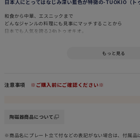
日本人にとってはなじみ深い藍色が特徴の-TUOKIO（ト
和食から中華、エスニックまで
どんなジャンルの料理にも見事にマッチすることから
日本でも人気を誇る24hトゥオキオ。
こちらは、日本人にとってなじみ深い藍色です。
筆で手描きしたような粒々模様は
よく見ると一粒一粒が藍色のグラデーションのようになって
朝食から夕食までシーンを選ばず毎日活躍してくれる万能ア
注意事項
※ご購入前にご確認ください※
縁を藍色の模様が囲んでいるこちらのプレートは
色の濃淡が美しく和食器の趣がありますので
煮物や焼き物を盛り付けたり、オムレツ・ウィンナー・温野
朝食のワンプレート用でも大活躍。
陶磁器商品について
シンプルなデザインなので、和・洋・中どんな料理にもお使
※商品名にプレート立て付などの表記がない場合は、付属品
女性・男性にかかわらず、日頃お世話になっている方、大切