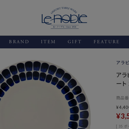
BRAND
ITEM
GIFT
FEATURE
アラ
アラビ
ート 
商品番
¥
4,40
¥
3,
[
35
ポ