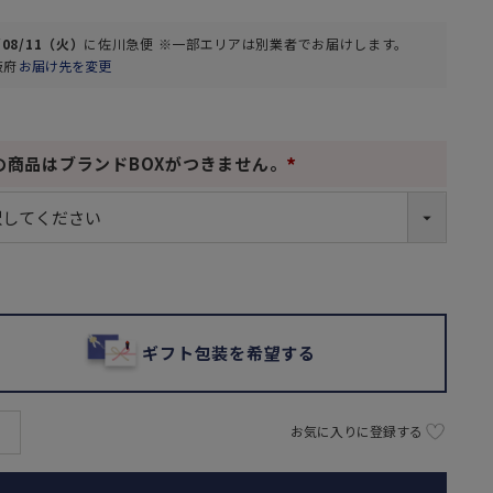
/08/11（火）
に
佐川急便 ※一部エリアは別業者
でお届けします。
阪府
お届け先を変更
の商品はブランドBOXがつきません。
(
必
須
)
ギフト包装を希望する
お気に入りに登録する