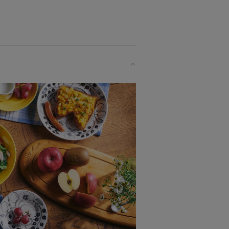
、北欧（北部ヨーロッパ）で広くみら
ンドの大自然で育まれ、またフィンラ
ェア“北欧食器”は、言わずと知れた北
OKです。（直火にはご使用いただけ