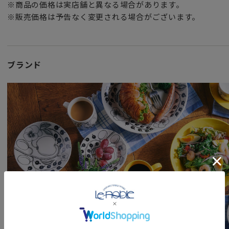
※商品の価格は実店舗と異なる場合があります。
特別な記念日の心を込めた上品な贈り物や
※販売価格は予告なく変更される場合がございます。
お祝いのギフトやプレゼントとしてだけでなく
頑張った自分へのご褒美としても最適です。
フィンランド、スウェーデン、ノルウェー、デンマークなど
ブランド
れる北欧雑貨を中心とした北欧家具や北欧食器達。フィンラ
ンド最大の窯である“アラビア（ARABIA）”社のテーブルウ
欧インテリアの必須アイテムです。
「ご使用上の注意」
電子レンジ・オーブン・食器洗い乾燥機・フリーザーでの使用
ません。）