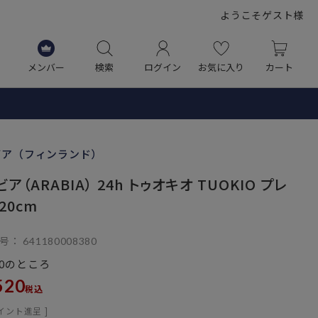
ようこそゲスト様
メンバー
検索
ログイン
お気に入り
カート
ビア（フィンランド）
ア（ARABIA） 24h トゥオキオ TUOKIO プレ
20cm
号
641180008380
のところ
0
520
税込
イント進呈 ]