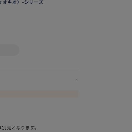
ゥオキオ）-シリーズ
います。
イテムです。
菜などを盛り付けて
いいただけます。
は別売となります。
な方へ