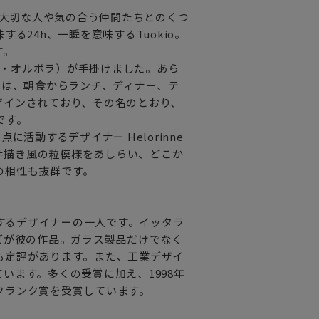
の大切な人や気の合う仲間たちとのくつ
る24h、一瞬を意味するTuokio。
す。
イッキ・オルボラ）が手掛けました。あら
」は、朝食からランチ、ディナー、テ
ザインされており、その名のとおり、
です。
活動するデザイナー Helorinne
。手描き風の粒模様をあしらい、どこか
の相性も抜群です。
を代表するデザイナーの一人です。イッタラ
どが彼の作品。ガラス製品だけでなく
も定評があります。また、工業デザイ
います。多くの受賞に加え、1998年
フランク賞を受賞しています。