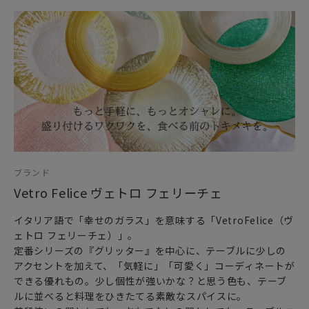
る
「Vetro Felice（ヴェトロ フェリーチェ）」。
テーブルに少しのアクセントを加えて
「気軽に」「可愛く」コーディネートができる優れもの。
少し個性が強いキラキララメの入ったグリッターカラーでも
食卓に並べると料理をひきたててくれる素敵なスパイスに。
クリスマスだけでなく、お正月などのハレの日や特別な日の
食卓にも
なぜか和食器としっくりなじみます。
飾り皿等インテリアオブジェとしてもお楽しみいただけま
す。
ブランド
普段使いの器としても、おもてなしの器としても
Vetro Felice ヴェトロ フェリーチェ
テーブルコーディネートを想像力豊かに楽しめる
おしゃれで遊び心溢れるガラス食器です。
イタリア語で「幸せのガラス」を意味する「VetroFelice（ヴ
ェトロ フェリーチェ）」。
定番シリーズの『グリッター』を中心に、テーブルに少しの
アクセントを加えて、「気軽に」「可愛く」コーディネートが
できる優れもの。少し個性が強いかな？と思う色も、テーブ
ルに並べると料理をひきたてる素敵なスパイスに。