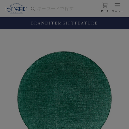
カート
BRAND
ITEM
GIFT
FEATURE