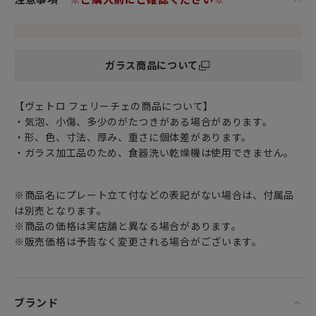
クリスマスやお正月、特別な記念日などのテーブルコーディ
ネートに
大活躍すること間違いナシです。
グリッターカラーの豊富なバリエーションが新鮮で
ガラス商品について
高級感あふれるキラキララメが食材をさらに美味しく引き立
てます。
染付食器との相性も抜群です。
【ヴェトロ フェリーチェの商品について】
・気泡、小傷、多少のがたつきがある場合があります。
日頃お世話になっている方、大切な方へ
・形、色、寸法、厚み、重さに個体差があります。
特別な記念日に心を込めた上品な贈り物、お祝いのギフトや
・ガラス加工品のため、食器洗い乾燥機は使用できません。
プレゼントとしてだけでなく
頑張った自分へのご褒美としても最適です。
※商品名にプレート立て付などの表記がない場合は、付属品
は別売となります。
※商品の価格は実店舗と異なる場合があります。
もっと手軽に、もっとオシャレに。毎日をデザインする ～ 幸
※販売価格は予告なく変更される場合がございます。
せのガラス ～。
気分に合わせて自由自在。
食卓に笑顔を運ぶ、イタリア語で「幸せのガラス」を意味す
ブランド