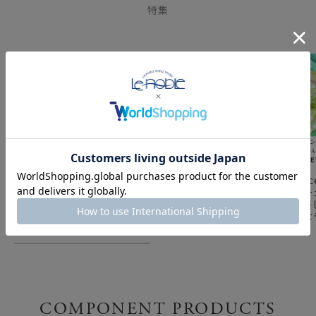
特集
幸せのガラスVetro
涼し気なガラス食器で演
VetroFe
Felice（ヴェトロ フェ
出する「夏の器/Vetro
フェリーチ
リーチェ）
Felice」
リーンで楽
｜爽やかな
ディネート V
COMPONENT PRODUCTS