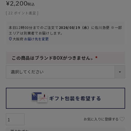
¥
2,200
税込
[
22
ポイント進呈 ]
本日
12時00分
までのご注文で
2026/08/19（水）
に
佐川急便 ※一部
エリアは別業者
でお届けします。
大阪府
お届け先を変更
この商品はブランドBOXがつきません。
(
必
須
)
ギフト包装を希望する
お気に入りに登録する