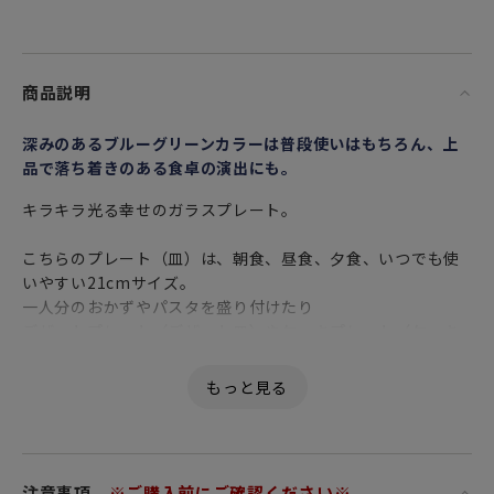
商品説明
深みのあるブルーグリーンカラーは普段使いはもちろん、上
品で落ち着きのある食卓の演出にも。
キラキラ光る幸せのガラスプレート。
こちらのプレート（皿）は、朝食、昼食、夕食、いつでも使
いやすい21cmサイズ。
一人分のおかずやパスタを盛り付けたり
デザートプレート（デザート皿）やケーキプレート（ケーキ
皿）として
ティータイムにお菓子をのせたりと
さまざまなシーンでお使いいただける便利なサイズです。
インテリアとしても、さりげなく飾っておきたくなるそんな
一枚です。
注意事項
※ご購入前にご確認ください※