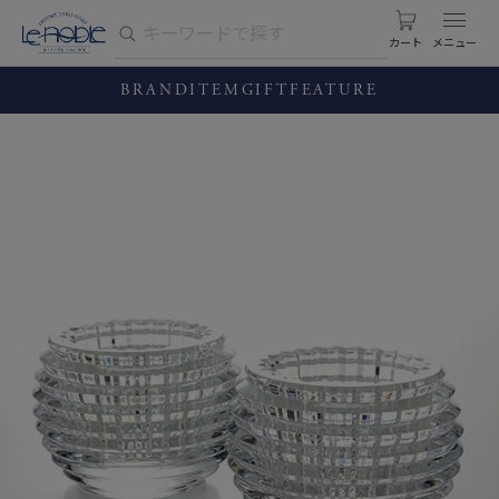
カート
BRAND
ITEM
GIFT
FEATURE