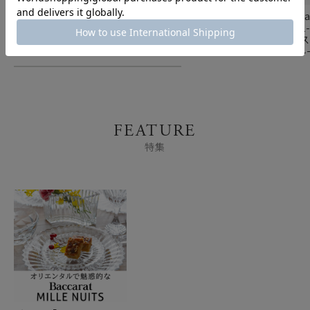
バカラ（Baccarat）
バカラ（Baccarat）
バカラ（Bac
EYE 2-802-298 ベース
EYE 2-807-199 ベース
EYE 2-81
（花瓶） スクエア S
（花瓶） 15cm レッド
（花瓶） ス
20cm レッド
30cm ブル
FEATURE
特集