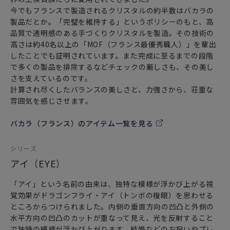
今でもフランスで製造されるクリスタルの約半数はバカラの
製品だとか。「完璧を維持する」というポリシーのもと、高
品質で透明感のある手づくりクリスタルを製造。その技術の
高さは約40名以上の「MOF（フランス最優秀職人）」を輩出
したことでも証明されています。また完成に至るまでの段階
で多くの製品を排除するなどチェックの厳しさも、その美し
さを支えているのです。
計算され尽くしたバランスの美しさと、力強さから、荘重な
雰囲気を感じさせます。
バカラ（フランス）のアイテム一覧を見る
シリーズ
アイ（EYE）
「アイ」という名前の由来は、独特な模様が浮かび上がる視
覚効果がドラゴンフライ・アイ（トンボの複眼）を思わせる
ところからつけられました。内側の垂直方向の凹凸と外側の
水平方向の凹凸のカットが重なって見え、光を反射すること
で独特の模様が浮かび上がります。結婚などのお祝いやプレ