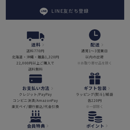
LINE友だち登録
送料
配送
送料770円
通常1～3営業日
北海道・沖縄・離島1,320円
以内の出荷
22,000円以上ご購入で
※お取り寄せ品を除く
送料無料
お支払い方法
ギフト包装
クレジット/PayPay
ラッピング(熨斗)/紙袋
コンビニ決済/AmazonPay
各220円
楽天ペイ/銀行振込/代金引換
※一部除く
会員特典
ポイント