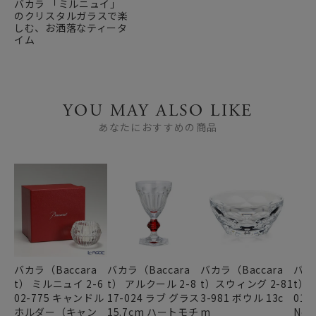
バカラ 「ミルニュイ」
のクリスタルガラスで楽
しむ、お洒落なティータ
イム
YOU MAY ALSO LIKE
あなたにおすすめの商品
バカラ（Baccara
バカラ（Baccara
バカラ（Baccara
バカ
t） ミルニュイ 2-6
t） アルクール 2-8
t）スウィング 2-81
t） 
02-775 キャンドル
17-024 ラブ グラス
3-981 ボウル 13c
01-
ホルダー（キャン
15.7cm ハートモチ
m
No.