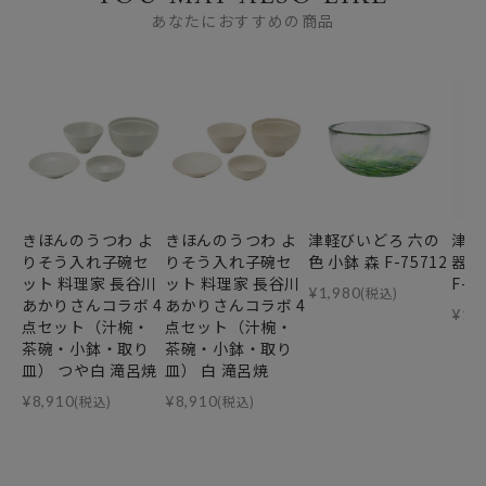
あなたにおすすめの商品
きほんのうつわ よ
きほんのうつわ よ
津軽びいどろ 六の
津軽
りそう入れ子碗セ
りそう入れ子碗セ
色 小鉢 森 F-75712
器 
ット 料理家 長谷川
ット 料理家 長谷川
F-7
¥
1,980
(税込)
あかりさんコラボ 4
あかりさんコラボ 4
¥
19
点セット（汁椀・
点セット（汁椀・
茶碗・小鉢・取り
茶碗・小鉢・取り
皿） つや白 滝呂焼
皿） 白 滝呂焼
¥
8,910
(税込)
¥
8,910
(税込)