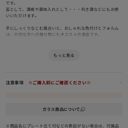
です。
盃として、酒肴や薬味入れとして・・・利き酒などにもお使
いいただけます。
手にしっくりなじむ風合いと、おしゃれな色付けとフォルム
は、大切な方への贈り物にもオススメの逸品です。
「商品詳細」
・桜吹雪（レッド）：口径7.4×高さ4.4cm 容量50ml
・山若葉（グリーン）・黄金空（イエロー）：口径6.2×高さ
4.8cm 容量50ml
・夜霧（ブラック）：口径6.5×高さ5cm 容量60ml
・朝の露（ブルー）口径6.5×高さ3.8cm 容量50ml
注意事項
※ご購入前にご確認ください※
材質：ソーダガラス
生産国：日本
ガラス商品について
※商品名にプレート立て付などの表記がない場合は、付属品