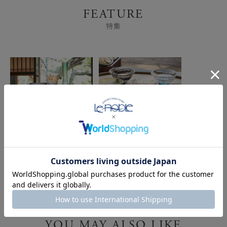
FEATURE
特集
世界が認める「日本のブ
専門店が選ぶ、日本酒に
ランド食器」 ～和食
おすすめしたい形状別
器・グラス～
「ぐい呑み ＆ おちょ
こ」
YOU MAY ALSO LIKE