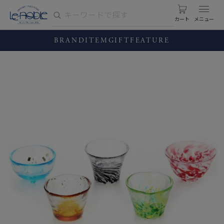
カート
BRAND
ITEM
GIFT
FEATURE