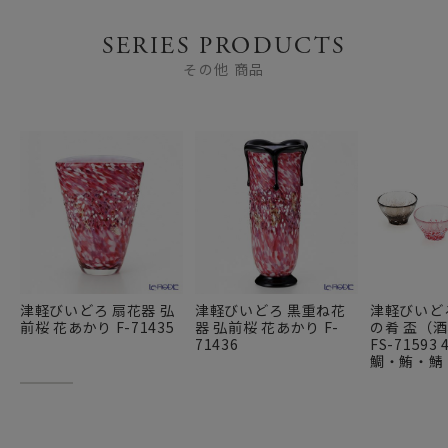
SERIES PRODUCTS
その他 商品
津軽びいどろ 扇花器 弘
津軽びいどろ 黒重ね花
津軽びいど
前桜 花あかり F-71435
器 弘前桜 花あかり F-
の肴 盃（
71436
FS-7159
鯛・鮪・鯖