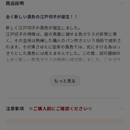
商品説明
全く新しい黒色の江戸切子が誕生！！
新しく江戸切子の黒色が誕生しました。
江戸切子の特徴は、器の表面に被せる色ガラスが非常に薄
く、その生地は熟練した職人のパン吹きという技術で成形さ
れます。その薄さゆえに従来の黒色では、光にすける為はっ
きりとした黒色には見えませんでした。この度、試行錯誤の
上全く新しい黒色ガラスの開発に成功致しました。このガラ
スの切子作業は、ダイヤモンドカッターの上にガラス生地を
載せて文様を掘り込んで作成しますが、黒色のために削って
いる部分が見えず、切子師の培われた指先の技術で、勘を頼
りに通常の3倍程の手間をかけて仕上げられております。江戸
切子ならではのシャープで繊細な美しい輝きは、今迄に無い
硝子器の逸品です。
江戸切子の代表的紋様の一つである籠目紋の中でも最も好ま
注意事項
※ご購入前にご確認ください※
れたこちらの八角籠目（はっかくかごめ）紋様は、竹籠の八
角形の編み目に由来し、六角籠目と並び江戸を強く感じさ
せ、多用されている切子紋です。