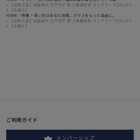
【伝統工芸】田島硝子 江戸切子 黒 八角籠目紋 タンブラー TG09-18-1
K 【木箱入】
HOME
特集
使い方はあなた次第。グラスをもっと自由に。
【伝統工芸】田島硝子 江戸切子 黒 八角籠目紋 タンブラー TG09-18-1
K 【木箱入】
ご利用ガイド
メンバーシップ