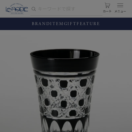
カート
BRAND
ITEM
GIFT
FEATURE