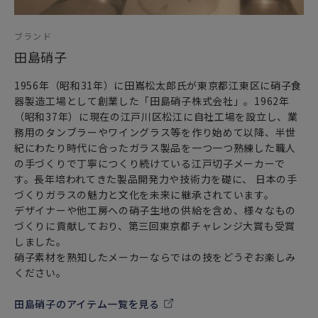
ブランド
田島硝子
1956年（昭和31年）に田嶌松太郎氏が東京都江東区に硝子食
器製造工場として創業した「田島硝子株式会社」。1962年
（昭和37年）に現在の江戸川区松江に自社工場を設立し、業
務用のタンブラーやワイングラス等を作り始めて以降、半世
紀にわたり時代に合ったガラス製品を一つ一つ熟練した職人
の手づくりで丁寧につくり続けている江戸切子メーカーで
す。長年培われてきた製品開発力や技術力を礎に、 日本の手
づくりガラスの魅力と文化を未来に継承されています。
デザイナーや他工房への硝子生地の供給を含め、様々なもの
づくりに貢献しており、第三回東京都チャレンジ大賞も受賞
しました。
硝子素材を熟知したメーカーならではの技をどうぞお楽しみ
ください。
田島硝子のアイテム一覧を見る