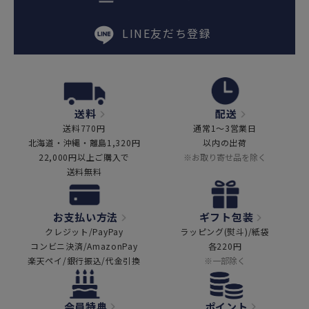
LINE友だち登録
送料
配送
送料770円
通常1～3営業日
北海道・沖縄・離島1,320円
以内の出荷
22,000円以上ご購入で
※お取り寄せ品を除く
送料無料
お支払い方法
ギフト包装
クレジット/PayPay
ラッピング(熨斗)/紙袋
コンビニ決済/AmazonPay
各220円
楽天ペイ/銀行振込/代金引換
※一部除く
会員特典
ポイント