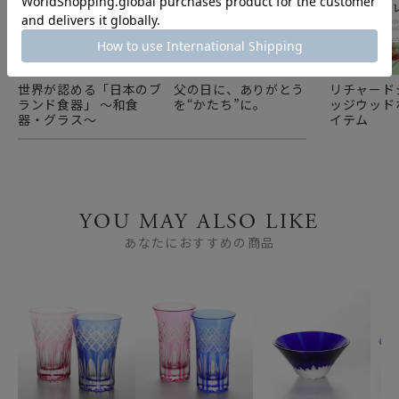
世界が認める「日本のブ
父の日に、ありがとう
リチャード
ランド食器」 ～和食
を“かたち”に。
ッジウッド
器・グラス～
イテム
YOU MAY ALSO LIKE
あなたにおすすめの商品