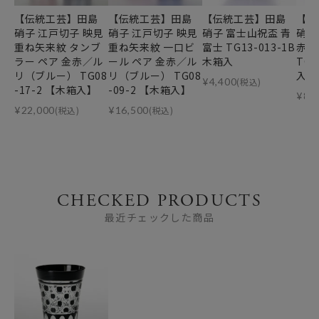
【伝統工芸】田島
【伝統工芸】田島
【伝統工芸】田島
【伝
硝子 江戸切子 映見
硝子 江戸切子 映見
硝子 富士山祝盃 青
硝子
重ね矢来紋 タンブ
重ね矢来紋 一口ビ
富士 TG13-013-1B
赤富
ラー ペア 金赤／ル
ール ペア 金赤／ル
木箱入
TG1
リ（ブルー） TG08
リ（ブルー） TG08
入
¥
4,400
(税込)
-17-2 【木箱入】
-09-2 【木箱入】
¥
8,
¥
22,000
(税込)
¥
16,500
(税込)
CHECKED PRODUCTS
最近チェックした商品