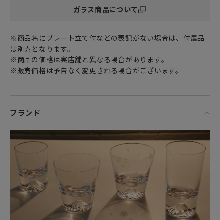
ガラス商品について
「江戸切子」
切子とは、砥石等の研磨材をを用いて硝子器に掘り込まれた
カット模様のことです。この技法は、江戸時代の後期より現
※商品名にプレート立て付などの表記がない場合は、付属品
代に伝えられてきた伝統工芸のひとつで、平成14年に国指定
は別売となります。
伝統工芸品に認定されました。江戸切子師の技法と繊細なデ
※商品の価格は実店舗と異なる場合があります。
ザインを加えた、手作りならではの輝きある工芸品です。
※販売価格は予告なく変更される場合がございます。
素材：色被せソーダガラス。
「ご購入に関するお願い」
ブランド
・1点1点が手吹きの器に切子師の手作業で作られておりま
す。色調、図柄、サイズには多少の違いがございます。
・注文からお届けまでに3ヶ月間ほど頂く場合がございます。
予めご了承くださいませ。