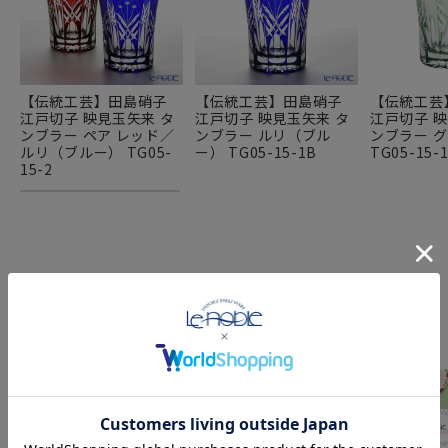
【伝統工芸】田島硝子
【伝統工芸】田島硝子
【伝統工芸
江戸切子 映見玉矢来 タ
江戸切子 映見玉矢来 タ
江戸切子 映
ンブラー ペア レッド／
ンブラー ルリ（ブル
ンブラー 
ルリ（ブルー） TG05-
ー） TG05-15-1B
TG05-15-
15-2
FEATURE
特集