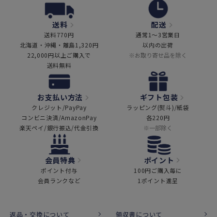
送料
配送
送料770円
通常1～3営業日
北海道・沖縄・離島1,320円
以内の出荷
22,000円以上ご購入で
※お取り寄せ品を除く
送料無料
お支払い方法
ギフト包装
クレジット/PayPay
ラッピング(熨斗)/紙袋
コンビニ決済/AmazonPay
各220円
楽天ペイ/銀行振込/代金引換
※一部除く
会員特典
ポイント
ポイント付与
100円ご購入毎に
会員ランクなど
1ポイント進呈
返品・交換について
領収書について