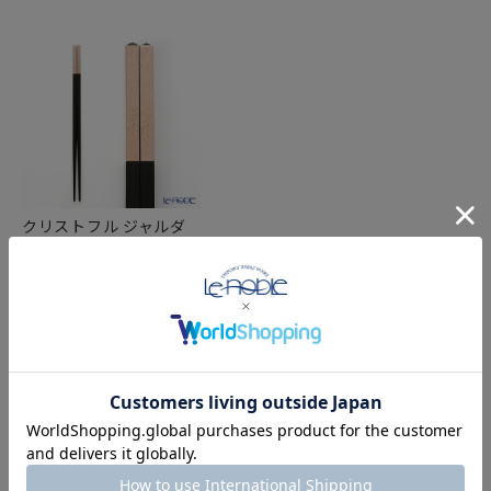
クリストフル ジャルダ
ンエデン ピンクゴール
ド 47 25 926 箸
24cm（黒檀）
FEATURE
特集