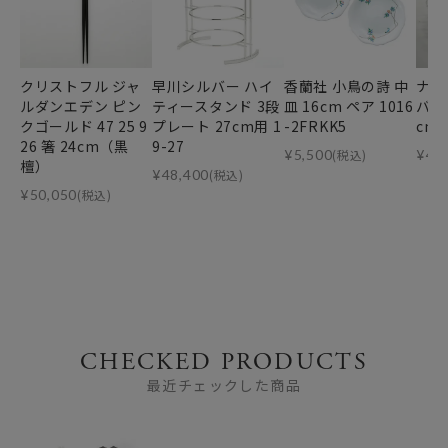
クリストフル ジャ
早川シルバー ハイ
香蘭社 小鳥の詩 中
ナハ
ルダンエデン ピン
ティースタンド 3段
皿 16cm ペア 1016
バ 7
クゴールド 47 25 9
プレート 27cm用 1
-2FRKK5
cm
26 箸 24cm（黒
9-27
¥
5,500
(税込)
¥
4,
檀）
¥
48,400
(税込)
¥
50,050
(税込)
CHECKED PRODUCTS
最近チェックした商品