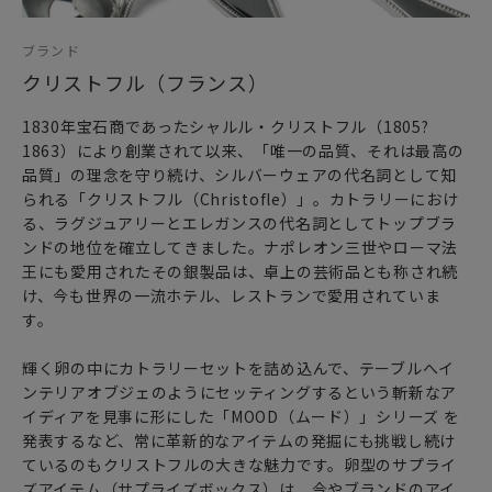
クリストフルのカトラリーは、フランスのエレガントさとお
ブランド
もてなしの象徴として
クリストフル（フランス）
テーブルコーディネートに優雅で上質の空間をもたらしてく
れます。
1830年宝石商であったシャルル・クリストフル（1805?
1863）により創業されて以来、「唯一の品質、それは最高の
品質」の理念を守り続け、シルバーウェアの代名詞として知
られる「クリストフル（Christofle）」。カトラリーにおけ
る、ラグジュアリーとエレガンスの代名詞としてトップブラ
ンドの地位を確立してきました。ナポレオン三世やローマ法
王にも愛用されたその銀製品は、卓上の芸術品とも称され続
け、今も世界の一流ホテル、レストランで愛用されていま
す。
輝く卵の中にカトラリーセットを詰め込んで、テーブルへイ
ンテリアオブジェのようにセッティングするという斬新なア
イディアを見事に形にした「MOOD（ムード）」シリーズ を
発表するなど、常に革新的なアイテムの発掘にも挑戦し続け
ているのもクリストフルの大きな魅力です。卵型のサプライ
ズアイテム（サプライズボックス）は、今やブランドのアイ