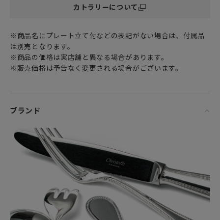
カトラリーについて
は、数々の偉大なアーティストとともに重ねられてきまし
た。世界を舞台に活躍するアーティスト、マルセル・ワンダ
ース氏がクリストフルとはじめてコラボレーションを果たし
※商品名にプレート立て付などの表記がない場合は、付属品
た類まれなカトラリーコレクションです。デコラティブで詩
は別売となります。
的なクリエイションで知られるマルセル・ワンダース氏。彼
※商品の価格は実店舗と異なる場合があります。
は、自身の装飾的なテイストと、クリストフルのもつ伝統的
※販売価格は予告なく変更される場合がございます。
なテイストとを繊細かつ大胆に融合させました。コンセプト
は、高貴さ、官能さ、そして詩的な感覚を再構築するよう
な、もっとも巧みなシルバーウェアをつくりだすこと。そし
てその本質はとてもシンプルです。エンボス加工された箇
ブランド
所、なめらかに輝くシルバー面、繊維のように絡み合う線な
ど、そのすべての調和が、ジャルダン・エデンの究極の美しさ
の秘密です。
優美なフォルム、快い重み、そして穏やかな純白の輝きで、
世界中の王室に愛され続ける
フランス老舗シルバーウェア（銀食器）ブランド「クリスト
フル」。