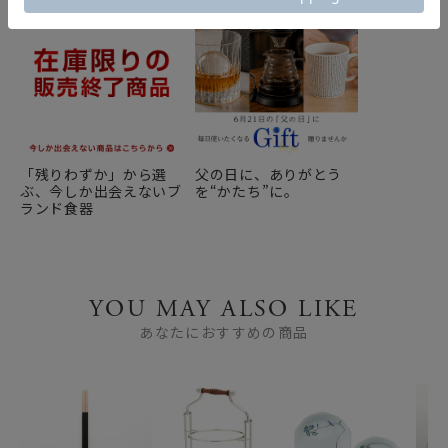
「残りわずか」から選
父の日に、ありがとう
ぶ、今しか出会えないブ
を“かたち”に。
ランド食器
YOU MAY ALSO LIKE
あなたにおすすめの商品