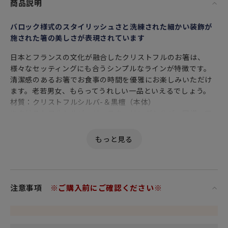
商品説明
バロック様式のスタイリッシュさと洗練された細かい装飾が
施された箸の美しさが表現されています
日本とフランスの文化が融合したクリストフルのお箸は、
様々なセッティングにも合うシンプルなラインが特徴です。
清潔感のあるお箸でお食事の時間を優雅にお楽しみいただけ
ます。老若男女、もらってうれしい一品といえるでしょう。
材質：クリストフルシルバ-＆黒檀（本体）
※クリストフルシルバーは、スターリングシルバー同様、口
当たりが良く、滑らかです。素材は銀メッキで、洋銀（亜
鉛・銅・ニッケルの合金）の上に平均44ミクロン※の上質な
純銀を厚くかけています（一般の銀メッキに比べると10倍の
厚さ）。スターリングシルバー製とクリストフル シルバー製
は、重さはどちらもほとんど変わりません。
注意事項
※ご購入前にご確認ください※
2011年発表 ジャルダン・エデンコレクションは、バロック様
式のスタイリッシュさと洗練された細かい装飾が施されたカ
トラリーの美しさが最大限に表現されています。
1830年に創業したクリストフル。今日までのその長い歴史