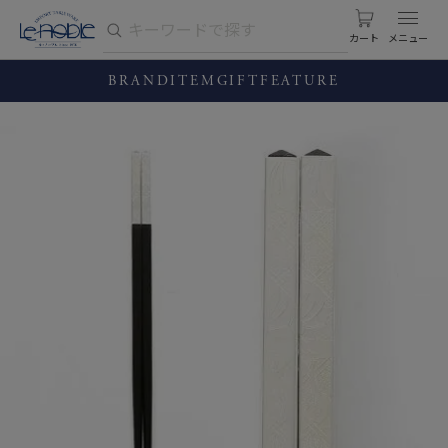
カート
BRAND
ITEM
GIFT
FEATURE