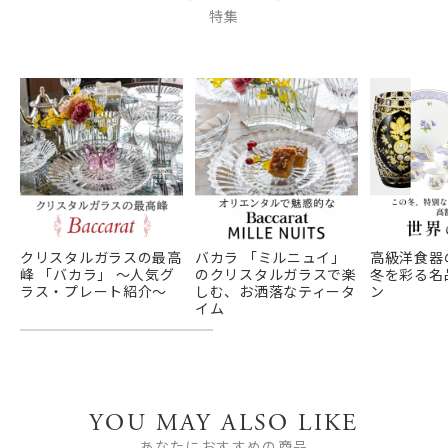
特集
クリスタルガラスの最高
バカラ 「ミルニュイ」
高級洋食器
峰 「バカラ」 ～人気グ
のクリスタルガラスで楽
冬を彩る名
ラス・プレート紹介～
しむ、お洒落なティータ
ン
イム
YOU MAY ALSO LIKE
あなたにおすすめの商品