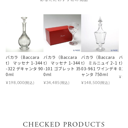
バカラ（Baccara
バカラ（Baccara
バカラ（Baccara
バカ
t） マッセナ 1-344
t） マッセナ 1-344
t） ミルニュイ 2-1
t） 
-322 デキャンタ 90
-101 ゴブレット 35
03-961 ワインデキ
01-
0ml
0ml
ャンタ 750ml
¥
12
¥
198,000
(税込)
¥
34,485
(税込)
¥
148,500
(税込)
CHECKED PRODUCTS