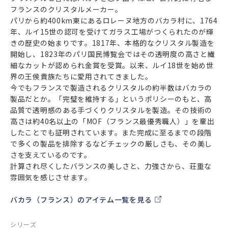
フランスのクリスタルメーカー。
パリから約400km東にあるロレーヌ地方のバカラ村に、1764
年、ルイ15世の認可を受けてガラス工場がつくられたのが輝
きの歴史の始まりです。1817年、本格的なクリスタル製造を
開始し、1823年のパリ国民博覧会ではその透明度の高さと繊
細なカットが認められ金賞を受賞。以来、ルイ18世を始め世
界の王侯貴族たちに愛用されてきました。
今でもフランスで製造されるクリスタルの約半数はバカラの
製品だとか。「完璧を維持する」というポリシーのもと、高
品質で透明感のある手づくりクリスタルを製造。その技術の
高さは約40名以上の「MOF（フランス最優秀職人）」を輩出
したことでも証明されています。また完成に至るまでの段階
で多くの製品を排除するなどチェックの厳しさも、その美し
さを支えているのです。
計算され尽くしたバランスの美しさと、力強さから、荘重な
雰囲気を感じさせます。
バカラ（フランス）のアイテム一覧を見る
シリーズ