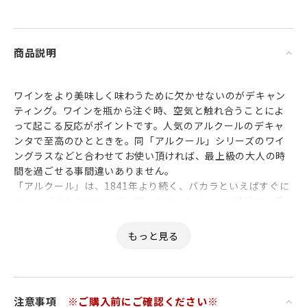
商品説明
ワインをより美味しく味わうために欠かせないのがデキャン
ティング。ワインを瓶から注ぐ時、空気と触れ合うことによ
って起こる反応がポイントです。人気のアルクールのデキャ
ンタで至高のひとときを。同「アルクール」シリーズのワイ
ングラスなどと合わせてお使い頂ければ、最上級の大人の時
間を過ごせる事間違いありません。
「アルクール」は、1841年より続く、バカラといえばすぐに
イメージされるシリーズ。深いフラットカットが特徴で、重
み、なめらかさ、また琥珀色のアルコールを注いだときの美
しさなど、すべてにおいて素晴らしいと人気の高い逸品です。
注意事項
※ご購入前にご確認ください※