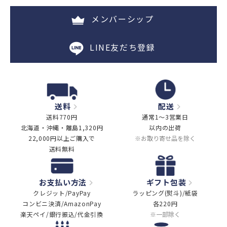
メンバーシップ
LINE友だち登録
送料
配送
送料770円
通常1～3営業日
北海道・沖縄・離島1,320円
以内の出荷
22,000円以上ご購入で
※お取り寄せ品を除く
送料無料
お支払い方法
ギフト包装
クレジット/PayPay
ラッピング(熨斗)/紙袋
コンビニ決済/AmazonPay
各220円
楽天ペイ/銀行振込/代金引換
※一部除く