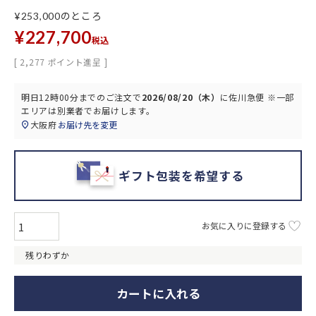
のところ
¥
253,000
¥
227,700
税込
[
2,277
ポイント進呈 ]
明日
12時00分
までのご注文で
2026/08/20（木）
に
佐川急便 ※一部
エリアは別業者
でお届けします。
大阪府
お届け先を変更
ギフト包装を希望する
お気に入りに登録する
残りわずか
カートに入れる