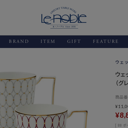
BRAND
ITEM
GIFT
FEATURE
ウェ
ウェ
（グ
商品番
¥
11,0
¥
8,
[
88
ポ