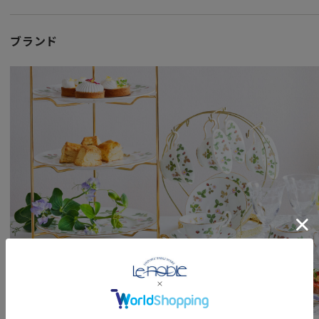
直線的なラインのボティと四角形の取っ手部分が特徴です。
1759はウェッジウッド社の創立された年。
ブランド
金彩で飾られたクラシカルな四角形の取っ手はエレガントな
実際に使ってみるとグリップ感もよく
程良い持ちやすさで実用的なマグカップです。
ウェッジウッドらしいエレガントなテーブルウェアは
いつものテーブルコーディネートを一層華やかにし
ひときわラグジュアリーなひとときを演出してくれるでしょ
女性・男性にかかわらず、日頃お世話になっている方、大切
特別な記念日に心を込めた上品な贈り物、お祝いのギフトや
頑張った自分へのご褒美としても最適です。