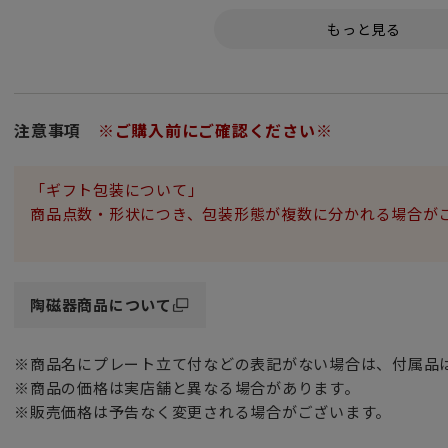
ハンドルや口元にあしらわれたゴールドがアクセントになっ
華やかなマグカップ ペアセットです。
ウェッジウッド創業時のネオ・クラシカルスタイルを
現代風にアレンジした「 ルネッサンス グレイ ＆ レッド 」
連続する楕円模様は、長い間愛されてきたウェッジウッドな
注意事項
※ご購入前にご確認ください※
繊細な装飾のジャスパー カメオがモチーフです。
「ギフト包装について」
シェイプもモチーフも伝統を重んじつつスタイリッシュなデ
商品点数・形状につき、包装形態が複数に分かれる場合が
洗練された現代的な空間に似合うテーブルウェアです。
優れた透光性と強度、美しい白色が特徴の
高級食器の代名詞 ボーンチャイナ（Bone china）製です。
陶磁器商品について
こちらのマグカップは、しっくりと手に馴染む、持ち易いフ
※商品名にプレート立て付などの表記がない場合は、付属品
ご自宅やオフィスでコーヒーや紅茶、温かいスープを入れて
※商品の価格は実店舗と異なる場合があります。
※販売価格は予告なく変更される場合がございます。
スタイリッシュな「1759シェイプ」は
2009年にウェッジウッド社の創立250周年を記念して発表さ