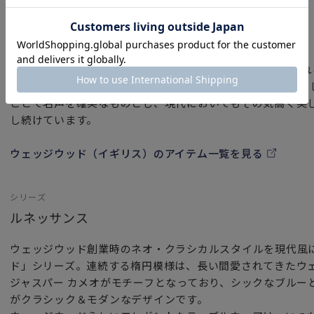
ブランド
ウェッジウッド（イギリス）
ウェッジウッド（Wedgwood）は「英国陶工の父」と呼ば
1759年に創立された洋食器ブランドです。イギリス王室を
ことで名声を確実なものとし、現代においてもその気高く美
し続けています。
ウェッジウッド（イギリス）のアイテム一覧を見る
シリーズ
ルネッサンス
ウェッジウッド創業時のネオ・クラシカルスタイルを現代風
ド」シリーズ。連続する楕円模様は、長い間愛されてきたウ
ジャスパー カメオがモチーフとなっており、シックなブルー
がクラシック＆モダンなデザインです。