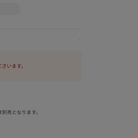
た
シリーズ。
らではの
ザインが際立ち
ございます。
ォルムが魅力。
は別売となります。
飲むのにぴったり。
れたモデル。