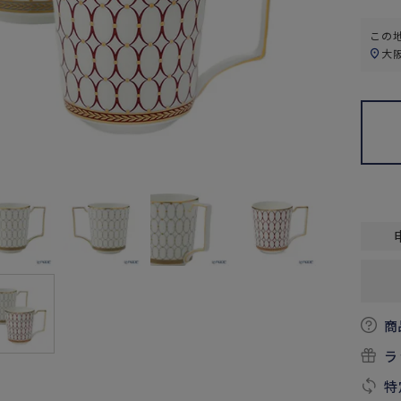
この
大
商
ラ
特