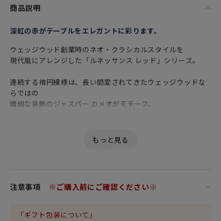
商品説明
深紅の赤がテーブルをエレガントに彩ります。
ウェッジウッド創業時のネオ・クラシカルスタイルを
現代風にアレンジした「ルネッサンス レッド」シリーズ。
連続する楕円模様は、長い間愛されてきたウェッジウッドな
らではの
繊細な装飾のジャスパー カメオがモチーフ。
シェイプもモチーフも伝統を重んじつつスタイリッシュなデ
ザインが際立ち
洗練された現代的な空間に似合うテーブルウェアです。
優れた透光性と強度、美しい白色が特徴の
高級食器の代名詞 ボーンチャイナ（Bone china）製です。
注意事項
※ご購入前にご確認ください※
スタイリッシュな「1759シェイプ」のティーカップは
2009年にウェッジウッド社の創立250周年を記念して発表さ
「ギフト包装について」