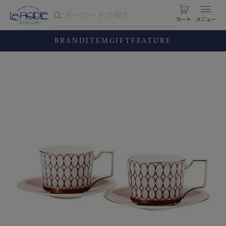
カート
BRAND
ITEM
GIFT
FEATURE