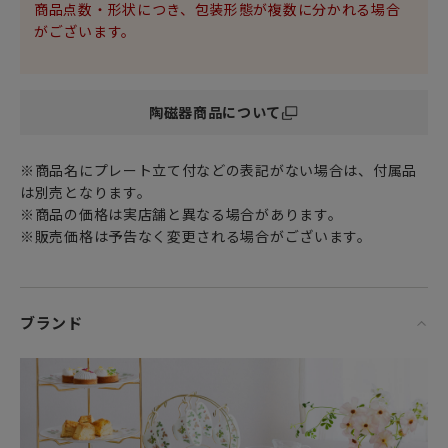
れたモデル。
商品点数・形状につき、包装形態が複数に分かれる場合
直線的なラインのボティと四角形の取っ手部分が特徴です。
がございます。
1759はウェッジウッド社の創立された年。
金彩で飾られたクラシカルな四角形の取っ手はエレガントな
印象ですが
陶磁器商品について
実際に使ってみるとグリップ感もよく
程良い持ちやすさで実用的なティーカップ＆ソーサーです。
※商品名にプレート立て付などの表記がない場合は、付属品
ウェッジウッドらしいエレガントなテーブルウェアは
は別売となります。
いつものテーブルコーディネートを一層華やかにし
※商品の価格は実店舗と異なる場合があります。
ひときわラグジュアリーなひとときを演出してくれるでしょ
※販売価格は予告なく変更される場合がございます。
う。
女性・男性にかかわらず、日頃お世話になっている方、大切
な方へ
ブランド
特別な記念日に心を込めた上品な贈り物、お祝いのギフトや
プレゼントとしてだけでなく
頑張った自分へのご褒美としても最適です。
「ご購入に関するお願い」
ブランドボックスに入れてお届け致しますが、1つずつ別々の