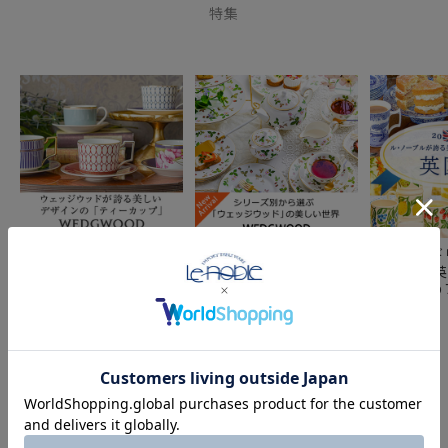
特集
ウェッジウッドティーカ
シリーズ別から選ぶ「ウ
憧れのイギ
ップコレクション
ェッジウッド」の美しい
ド食器 「
世界
～おすすめ
紹介～
COMPONENT PRODUCTS
このセットの構成商品