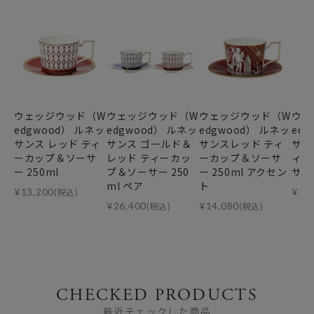
ウェッジウッド（W
ウェッジウッド（W
ウェッジウッド（W
ウェ
edgwood） ルネッ
edgwood） ルネッ
edgwood） ルネッ
ed
サンス レッド ティ
サンス ゴールド＆
サンスレッド ティ
サン
ーカップ＆ソーサ
レッド ティーカッ
ーカップ＆ソーサ
ィー
ー 250ml
プ＆ソーサー 250
ー 250ml アクセン
サー 
ml ペア
ト
¥
13,200
(税込)
¥
13
¥
26,400
(税込)
¥
14,080
(税込)
CHECKED PRODUCTS
最近チェックした商品