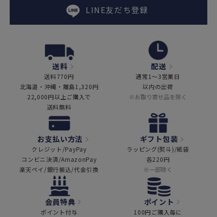
LINE友だち登録
送料
配送
送料770円
通常1～3営業日
北海道・沖縄・離島1,320円
以内の出荷
22,000円以上ご購入で
※お取り寄せ品を除く
送料無料
お支払い方法
ギフト包装
クレジット/PayPay
ラッピング(熨斗)/紙袋
コンビニ決済/AmazonPay
各220円
楽天ペイ/銀行振込/代金引換
※一部除く
会員特典
ポイント
ポイント付与
100円ご購入毎に