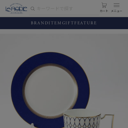
カート
BRAND
ITEM
GIFT
FEATURE