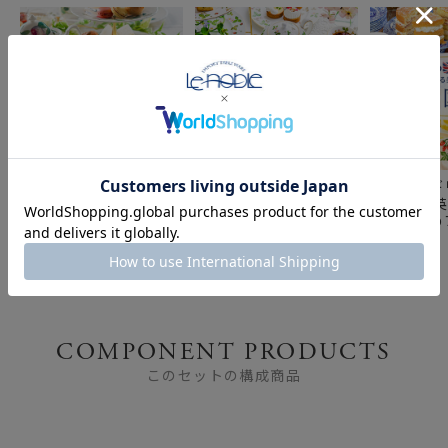
ブランド食器を使って、
シリーズ別から選ぶ「ウ
憧れのイギ
おうちでたのしむアフタ
ェッジウッド」の美しい
ド食器 「
ヌーンティー ～お皿 ＆
世界
～おすすめ
カップ～
紹介～
COMPONENT PRODUCTS
このセットの構成商品