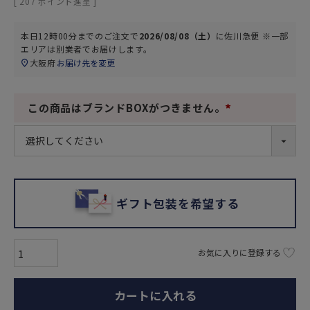
[
207
ポイント進呈 ]
本日
12時00分
までのご注文で
2026/08/08（土）
に
佐川急便 ※一部
エリアは別業者
でお届けします。
大阪府
お届け先を変更
この商品はブランドBOXがつきません。
(
必
須
)
ギフト包装を希望する
お気に入りに登録する
カートに入れる