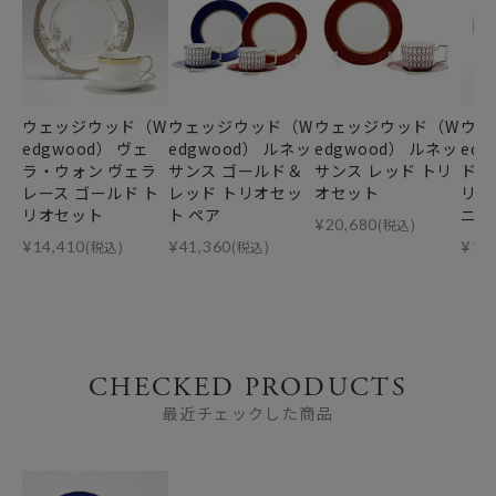
ウェッジウッド（W
ウェッジウッド（W
ウェッジウッド（W
ウェ
edgwood） ヴェ
edgwood） ルネッ
edgwood） ルネッ
ed
ラ・ウォン ヴェラ
サンス ゴールド＆
サンス レッド トリ
ドス
レース ゴールド ト
レッド トリオセッ
オセット
リオ
リオセット
ト ペア
ニー
¥
20,680
(税込)
¥
14,410
(税込)
¥
41,360
(税込)
¥
15
CHECKED PRODUCTS
最近チェックした商品