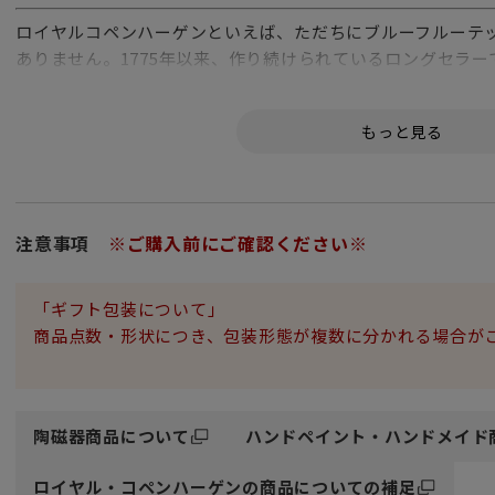
ロイヤルコペンハーゲンといえば、ただちにブルーフルーテ
ありません。1775年以来、作り続けられているロングセラ
こと。縁の処理の違いにより、ブルーフルーテッドには3種
加工（透かし彫り）が施されているのがこのシリーズで、「
げで、まるで霧を含んだように見えます。
「ご購入に関するお願い」
ブランドボックスに入れてお届け致しますが、1つずつ別々
注意事項
※ご購入前にご確認ください※
いませ。
「ギフト包装について」
商品点数・形状につき、包装形態が複数に分かれる場合が
陶磁器商品について
ハンドペイント・ハンドメイド
ロイヤル・コペンハーゲンの商品についての補足