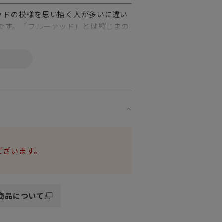
ッドの模様を思い描く人が多いに違い
ーです。「フルーテッド」とは縦じまの
類のバリエーションがあります。ピアス
フルレース」と呼ばれています。涼し
のお箱になります。予めご了承くださ
ございます。
商品について