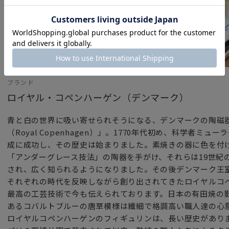
ブランド
ロイヤル・コペンハーゲン（デンマーク）
青と白の世界に吸い寄せられそうになる、デンマークの陶磁
（Royal Copenhagen）」。1770年代初め、科学者
成に成功し、その歴史は始まりました。素焼きの器に色を付
「アンダーグレース技法」の陶器を手がけ、それらは19世紀
され、広く知られるようになりました。その後デンマーク王
それぞれの時代を反映しながら創り出されてきたロイヤルコ
最高の工芸技術で今も伝えられております。日本の有田焼の
あるコバルトブルーの唐草模様は繊細で格調高い職人達の心
ロイヤルコペンハーゲンのフィギュリンは、長い歴史がありま