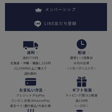
メンバーシップ
LINE友だち登録
送料
配送
送料770円
通常1～3営業日
北海道・沖縄・離島1,320円
以内の出荷
22,000円以上ご購入で
※お取り寄せ品を除く
送料無料
お支払い方法
ギフト包装
クレジット/PayPay
ラッピング(熨斗)/紙袋
コンビニ決済/AmazonPay
各220円
楽天ペイ/銀行振込/代金引換
※一部除く