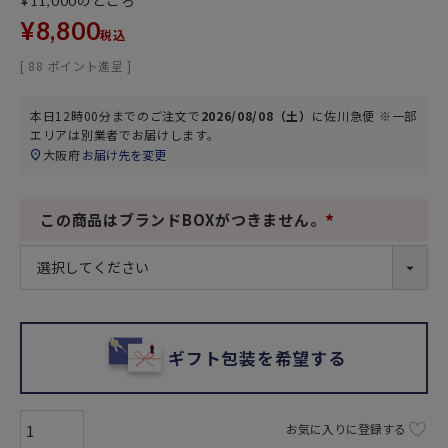
のところ
¥
11,000
¥
8,800
税込
[
88
ポイント進呈 ]
本日
12時00分
までのご注文で
2026/08/08（土）
に
佐川急便 ※一部
エリアは別業者
でお届けします。
大阪府
お届け先を変更
この商品はブランドBOXがつきません。
(
必
須
)
ギフト包装を希望する
お気に入りに登録する