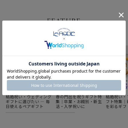
FEATURE
特集
結婚祝い・ウェディング
春の門出を祝うギフト特
結婚祝い・
ギフトに選びたい ― 毎
集｜卒業・お餞別・新生
フト特集｜
日使えるペアギフト
活・入学祝いに
を彩るギフ