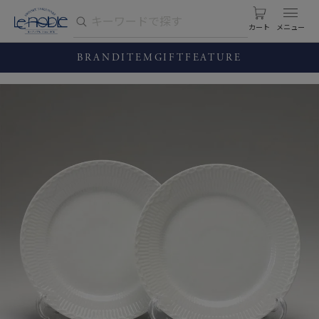
カート
BRAND
ITEM
GIFT
FEATURE