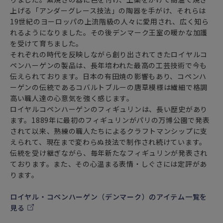
上げる「アンダーグレース技法」の陶器を手がけ、それらは
19世紀のヨーロッパの上流階級の人々に愛用され、広く知ら
れるようになりました。その後デンマーク王室の暖かな加護
を受けて育ちました。
それぞれの時代を反映しながら創り出されてきたロイヤルコ
ペンハーゲンの製品は、長年培われた最高の工芸技術で今も
伝えられております。日本の有田焼の影響もあり、コペンハ
ーゲンの伝統であるコバルトブルーの唐草模様は繊細で格調
高い職人達の心意気を強く感じます。
ロイヤルコペンハーゲンのフィギュリンは、長い歴史があり
ます。1889年に最初のフィギュリンがパリの万博公園で発表
されて以来、熟練の職人たちによるクラフトマンシップに支
えられて、現在まで変わらぬ技法で制作され続けています。
伝統を受け継ぎながら、毎年新たなフィギュリンが発表され
ております。また、その心温まる表情・しぐさには定評があ
ります。
ロイヤル・コペンハーゲン（デンマーク）のアイテム一覧を
見る