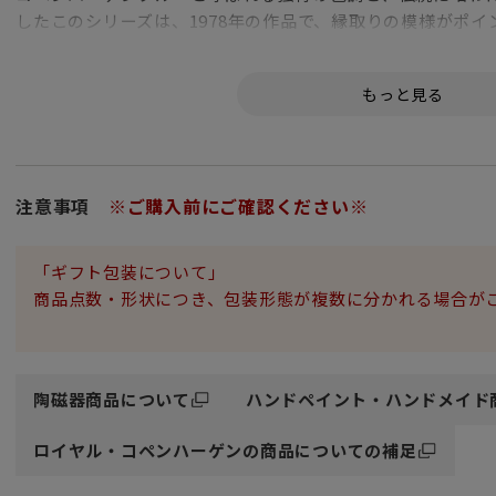
したこのシリーズは、1978年の作品で、縁取りの模様がポ
アラを思わせます。日本人にとってこの染付け柄は、和食器
あります。
「ご購入に関するお願い」
ブランドボックスに入れてお届け致しますが、1つずつ別々
いませ。
注意事項
※ご購入前にご確認ください※
「ギフト包装について」
商品点数・形状につき、包装形態が複数に分かれる場合が
陶磁器商品について
ハンドペイント・ハンドメイド
ロイヤル・コペンハーゲンの商品についての補足