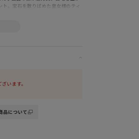
イント。宝石を散りばめた皇女様のティ
のように親近感があり、根強い人気が
のお箱になります。予めご了承くださ
ございます。
商品について