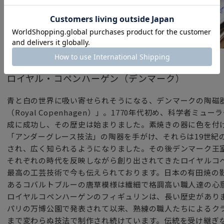
ブランド
ロイヤル・コペンハーゲン（デンマーク）
青と白の世界に吸い寄せられそうになる、デンマークの陶磁
（Royal Copenhagen）」。1770年代初め、科学者
成に成功し、その歴史は始まりました。素焼きの器に色を付
「アンダーグレース技法」の陶器を手がけ、それらは19世紀
され、広く知られるようになりました。その後デンマーク王
それぞれの時代を反映しながら創り出されてきたロイヤルコ
最高の工芸技術で今も伝えられております。日本の有田焼の
あるコバルトブルーの唐草模様は繊細で格調高い職人達の心
ロイヤルコペンハーゲンのフィギュリンは、長い歴史がありま
パリの万博公園で発表されて以来、熟練の職人たちによるク
まで変わらぬ技法で制作され続けています。伝統を受け継ぎ