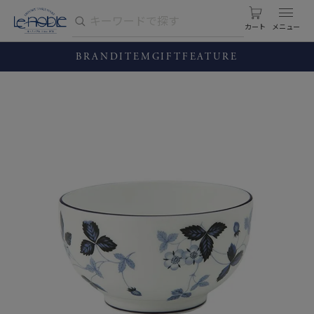
カート
BRAND
ITEM
GIFT
FEATURE