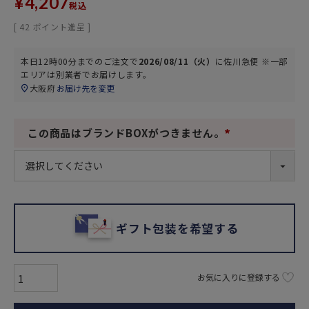
¥
4,207
税込
[
42
ポイント進呈 ]
本日
12時00分
までのご注文で
2026/08/11（火）
に
佐川急便 ※一部
エリアは別業者
でお届けします。
大阪府
お届け先を変更
この商品はブランドBOXがつきません。
(
必
須
)
ギフト包装を希望する
お気に入りに登録する