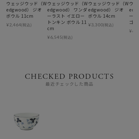
ウェッジウッド（W
ウェッジウッド（W
ウェッジウッド（W
ウェ
edgwood） ジオ
edgwood） ワンダ
edgwood） ジオ
ed
ボウル 11cm
ーラスト イエロー
ボウル 14cm
ーラ
トンキン ボウル 11
ゴダ
¥
2,464
(税込)
¥
3,300
(税込)
cm
¥
6,
¥
6,545
(税込)
CHECKED PRODUCTS
最近チェックした商品