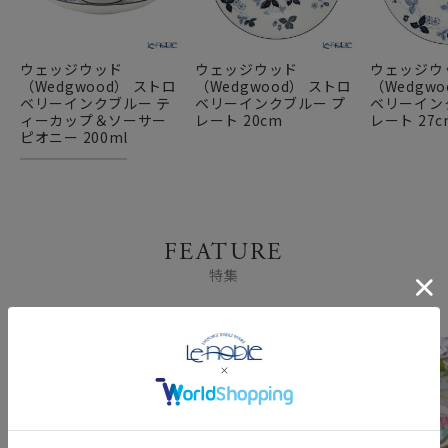
ウェッジウッド
ウェッジウッド
ウェッジウ
（Wedgwood） ストロ
（Wedgwood） ストロ
（Wedgw
ベリーインクブルー テ
ベリーインクブルー プ
ベリーイン
ィーカップ＆ソーサー
レート 20cm
レート 27c
ピオニー 200ml
FEATURE
特集