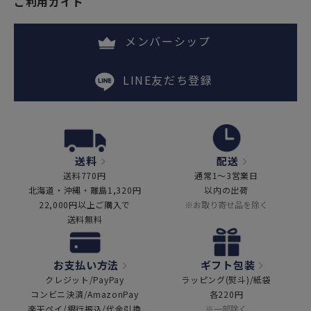
ご利用ガイド
メンバーシップ
LINE友だち登録
送料
配送
送料770円
通常1～3営業日
北海道・沖縄・離島1,320円
以内の出荷
22,000円以上ご購入で
※お取り寄せ品を除く
送料無料
お支払い方法
ギフト包装
クレジット/PayPay
ラッピング(熨斗)/紙袋
コンビニ決済/AmazonPay
各220円
楽天ペイ/銀行振込/代金引換
※一部除く