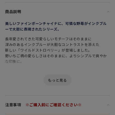
商品説明
美しいファインボーンチャイナに、可憐な野苺がインクブル
ーで大胆に表現されたシリーズ。
長年愛されてきた可愛らしいモチーフはそのままに
深みのあるインクブルーが大胆なコントラストを添えた
新しい「ワイルドストロベリー」が登場しました。
野いちご柄の愛らしさはそのままに、よりシンプルで爽やか
な印象に。
電子レンジや食洗機でも使える、実用性の高さも魅力です。
可憐な絵柄に実用性が備わったカジュアルシリーズは、ギフ
トにも最適です。
サラダや煮物などの惣菜を盛る小鉢として、どんなお料理と
も相性良くマルチに活躍してくれます。
注意事項
※ご購入前にご確認ください※
ヨーグルトやフルーツ、アイスクリームなどのデザートボウ
ルとしてもお使いいただける万能アイテムです。