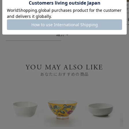
シリーズ別から選ぶ「ウ
憧れのイギリス ブラン
春の食卓を
ェッジウッド」の美しい
ド食器 「英国フェア」
おすすめテ
世界
～おすすめブランドのご
紹介～
YOU MAY ALSO LIKE
あなたにおすすめの商品