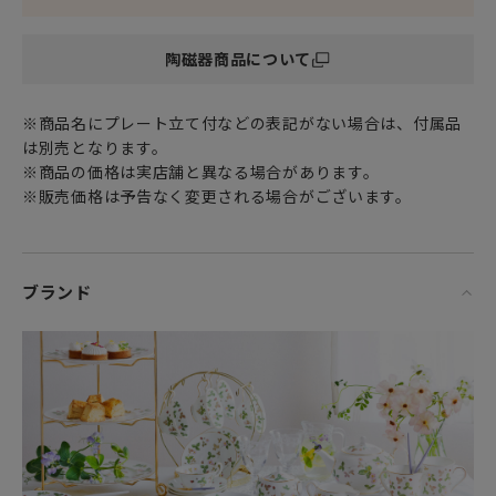
インテリアとしても、さりげなく飾っておきたくなるそんな
食器です。
陶磁器商品について
優れた透光性と強度、美しい発色が特徴の
高級食器の代名詞 ファイン ボーン チャイナ（Fine Bone
※商品名にプレート立て付などの表記がない場合は、付属品
china）製。
は別売となります。
※商品の価格は実店舗と異なる場合があります。
食材を引き立てる色合いと可憐な野いちご模様がお料理に華
※販売価格は予告なく変更される場合がございます。
を添え
日々の家ごはんを豊かに彩ります。
女性・男性にかかわらず、日頃お世話になっている方、大切
ブランド
な方へ
特別な記念日に心を込めた上品な贈り物、お祝いのギフトや
プレゼントとしてだけでなく
頑張った自分へのご褒美としても最適です。