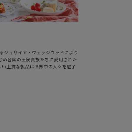
ヒーにも使えるタイプ。
立てるシェイプです。
れるジョサイア・ウェッジウッドにより
のお箱になります。
はじめ各国の王侯貴族たちに愛用された
しい上質な製品は世界中の人々を魅了