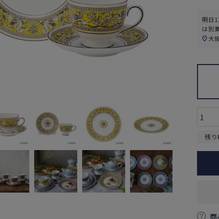
明日
1
は別
大
残り
商