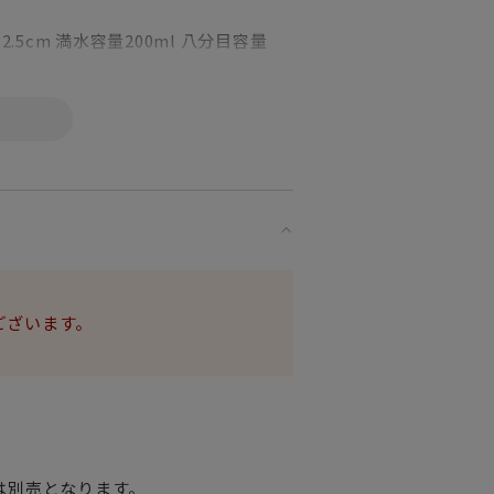
.5cm 満水容量200ml 八分目容量
ーキ皿）の組み合わせの事。
）を一緒に使うと
っと楽しくなります。
です。
が良くてさらに素敵です。
ございます。
は別売となります。