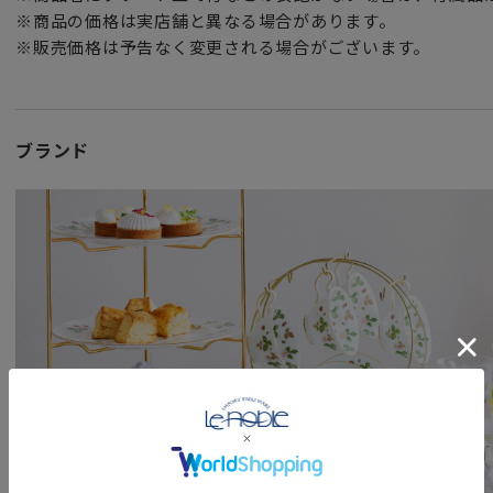
この記念すべき節目の年に、ターコイズ（青）に加え
※商品の価格は実店舗と異なる場合があります。
シトロン（黄）・フューシャ（ピンク）・マリン（藍）・サ
※販売価格は予告なく変更される場合がございます。
（緑）
の大胆な5色の新色が登場です。
個性的なシトロンイエローカラーが爽やかな刺激を与えてく
ブランド
フロレンティーンはウェッジウッドの数あるシリーズの中で
19世紀後半から続く、重厚感溢れるフォーマルなパターン。
16世紀に流行したグロテスク紋様を元にしたデザインが特徴
色鮮やかな絵具が持つぷっくりとした質感
シックな茶色の図柄とのコントラストが美しいシリーズです
財産の守り神であるグリフィン
不死鳥フェニックス
海の神ポセイドンのシンボルであるドルフィン
と縁起の良いモチーフが繊細に描かれています。
全6色の魅惑のフロレンティーン。