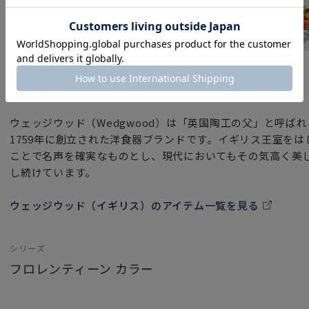
あなたの個性を表現するカラーを選んで
あなたらしい楽しい毎日を‥。
ウェッジウッドならではの「リー」カップは、紅茶にもコー
ブランド
フロレンティーン ターコイズの図柄の美しさをいっそう引き
ウェッジウッド（イギリス）
「ご購入に関するお願い」
ウェッジウッド（Wedgwood）は「英国陶工の父」と呼ば
ブランドボックスに入れてお届け致しますが、1つずつ別々
1759年に創立された洋食器ブランドです。イギリス王室を
ことで名声を確実なものとし、現代においてもその気高く美
し続けています。
ウェッジウッド（イギリス）のアイテム一覧を見る
シリーズ
フロレンティーン カラー