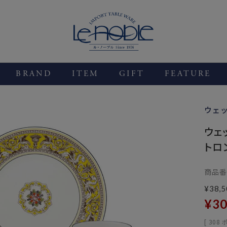
BRAND
ITEM
GIFT
FEATURE
ウェ
ウェ
トロ
商品番
¥
38,5
¥
30
[
308