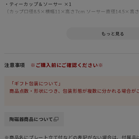
・ティーカップ＆ソーサー ×1
（カップ口径8.5×横幅11×高さ7cm ソーサー直径14.5×高さ2
150ml）
・プレート 20cm ×1
（直径20.5×高さ2cm）
トリオセットとは、カップ＆ソーサーとケーキプレート（ケ
お揃いのカップ＆ソーサーとデザートプレート（デザート皿
テーブルの上がより華やかになりいつものティータイムがも
注意事項
※ご購入前にご確認ください※
ちょっと気分転換して息抜きしたい時や
お友達が遊びにきた時にさっとお出しするととってもお洒落
「ギフト包装について」
また、オブジェとしてトリオでディスプレイするとバランス
商品点数・形状につき、包装形態が複数に分かれる場合が
ウェッジウッドのアイコンであるフロレンティーン柄は
陶磁器商品について
2024年に150周年を迎えました。
※商品名にプレート立て付などの表記がない場合は、付属品