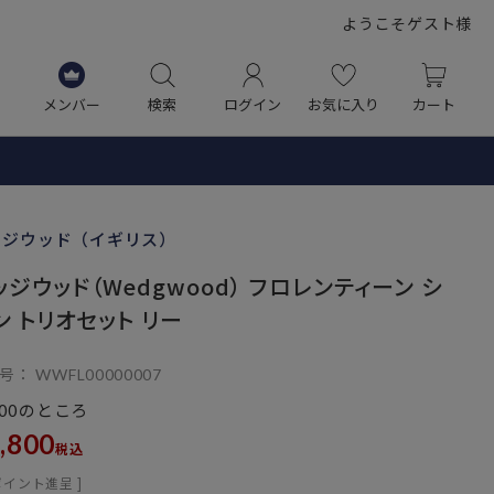
ようこそゲスト様
メンバー
検索
ログイン
お気に入り
カート
ッジウッド（イギリス）
ッジウッド（Wedgwood） フロレンティーン シ
ン トリオセット リー
号
WWFL00000007
のところ
00
,800
税込
ポイント進呈 ]