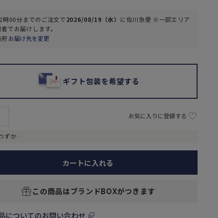
2時00分
までのご注文で
2026/08/19（水）
に
佐川急便 ※一部エリア
業者
でお届けします。
阪府
お届け先を変更
ギフト包装を希望する
お気に入りに登録する
わずか
カートに入れる
この商品はブランドBOXがつきます
品についてのお問い合わせ