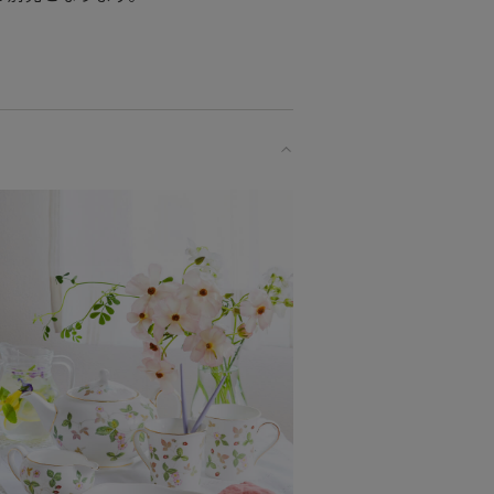
ーモン（サーモンピンク）・ヴェルデ
れることでしょう。
も
です。
。