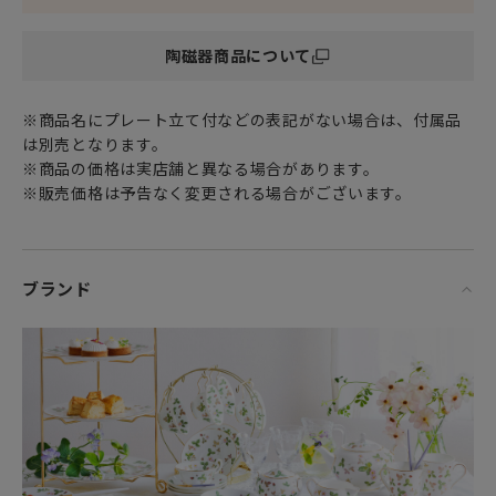
オールマイティーに使える17cmプレートは
陶磁器商品について
パン皿、取り皿や銘々皿としてお客様が来られた時におもて
なしに使ったり
サンドイッチやケーキやカットしたフルーツをのせて
※商品名にプレート立て付などの表記がない場合は、付属品
デザートプレート（デザート皿）やケーキプレート（ケーキ
は別売となります。
皿）としても
※商品の価格は実店舗と異なる場合があります。
お使いいただけます。
※販売価格は予告なく変更される場合がございます。
シックなムードだけでなく清涼感も演出してくれるペールブ
ルーブルーカラーの食器は、暑い季節にぴったり。他の色と
合わせやすいニュートラルさも魅力的です。ちょっと人とは
ブランド
違った個性的なテーブルコーディネートを楽しみたい方にぜ
ひおすすめです。
「セイラーズ フェアウェル by Kit Kemp シリーズ」
スタイリッシュでキュートなパターン “セイラーズ フェアウ
ェル Sailors Farewell by Kit Kemp”は、船乗りの物語が