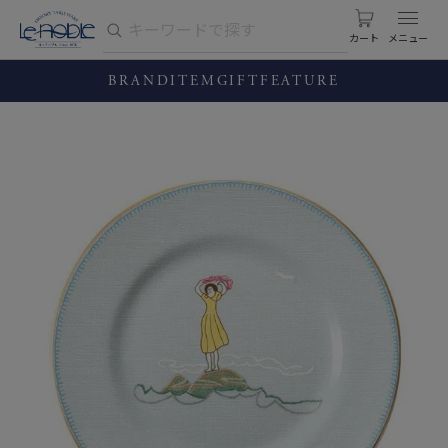
カート
BRAND
ITEM
GIFT
FEATURE