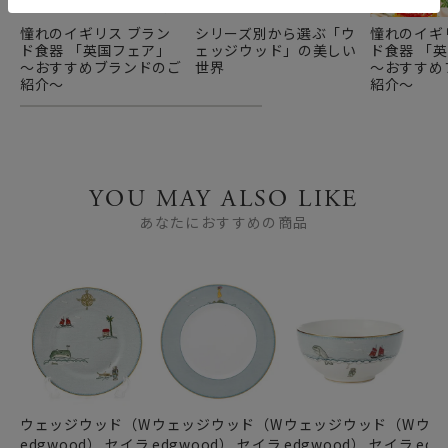
憧れのイギリス ブラン
シリーズ別から選ぶ「ウ
憧れのイギ
ド食器 「英国フェア」
ェッジウッド」の美しい
ド食器 「
～おすすめブランドのご
世界
～おすすめ
紹介～
紹介～
YOU MAY ALSO LIKE
あなたにおすすめの商品
ウェッジウッド（W
ウェッジウッド（W
ウェッジウッド（W
ウェ
edgwood） セイラ
edgwood） セイラ
edgwood） セイラ
ed