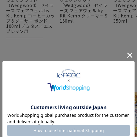
ウェッジウッド
ウェッジウッド
ウェッジウ
（Wedgwood） セイラ
（Wedgwood） セイラ
（Wedgw
ーズ フェアウェル by
ーズ フェアウェル by
ーズ フェア
Kit Kemp コーヒーカッ
Kit Kemp クリーマー S
Kit Kem
プ＆ソーサー ボンド
150ml
350ml
100ml デミタス／エス
プレッソ用
FEATURE
特集