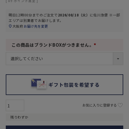
[
89
ポイント進呈 ]
明日
12時00分
までのご注文で
2026/08/18（火）
に
佐川急便 ※一部
エリアは別業者
でお届けします。
大阪府
お届け先を変更
この商品はブランドBOXがつきません。
(
必
須
)
ギフト包装を希望する
お気に入りに登録する
残りわずか