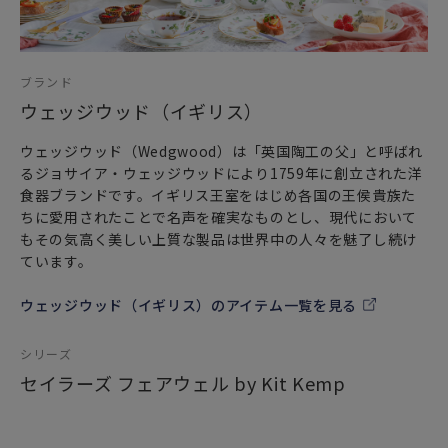
様々な海のモチーフと共にポップなデザインで描かれていま
す。
黄色いワンピースを着た少女が、カモメの向こうの岩の上で
赤いスカーフをなびかせ、これから旅にでる、愛する船乗り
ブランド
への別れの挨拶。そして船乗りの海での冒険がついに始まり
ウェッジウッド（イギリス）
ます。
船乗りは赤い帆の船に乗って灯台やヤシの木の島を通り過
ウェッジウッド（Wedgwood）は「英国陶工の父」と呼ばれ
ぎ、海に潜るとタコやクジラや大きな魚などの海の生き物に
るジョサイア・ウェッジウッドにより1759年に創立された洋
出会います。ティーポットやカップには海上と水中の世界が
食器ブランドです。イギリス王室をはじめ各国の王侯貴族た
にユーモアたっぷりに描かれています。
ちに愛用されたことで名声を確実なものとし、現代において
ペールブルーカラーのリネンのキャンバス地に赤い帆船や海
もその気高く美しい上質な製品は世界中の人々を魅了し続け
のモチーフなどの刺繍をあしらったような、ナチュラルでや
ています。
さしい風合いが特徴で、金縁がエレガントなアクセントとな
っています。
ウェッジウッド（イギリス）のアイテム一覧を見る
※デザイナー説明
Kit Kemp（キット・ケンプ） は、ユニークでカラフルなフ
シリーズ
ァブリックの使い方で注目されるインテリア デザイナーであ
セイラーズ フェアウェル by Kit Kemp
り、また、ロンドンとニューヨークに複数のデザインホテル
を所有するホテルグループ “ファームデール ホテル Firmdale
Hotels” の共同オーナー兼デザインディレクターでもありま