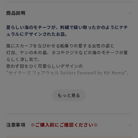
商品説明
夏らしい海のモチーフが、刺繍で縫い取ったかのようにナチ
ュラルにデザインされたお皿。
風にスカーフをなびかせる船乗りの愛する女性の姿と
灯台、ヤシの木の島、タコやクジラなどの海のモチーフが夏
らしく涼し気で、
思わず目をひく可愛らしいデザインの
“セイラーズ フェアウェル Sailors Farewell by Kit Kemp”。
Kit Kemp（キット・ケンプ）らしい独特のタッチで描かれ
た、
陽気でユーモアあふれるデザインは、
彼女が手掛けたテキスタイルの刺繍がモチーフです。
縁やモチーフの周りにあしらわれた
ブランケットステッチ（かがり縫い）を思わせる細かな模様
注意事項
※ご購入前にご確認ください※
からは、
ちょっとした遊び心が感じられます。