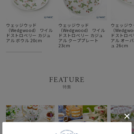
ウェッジウッド
ウェッジウッド
ウェッジウ
（Wedgwood） ワイル
（Wedgwood） ワイル
（Wedgw
ドストロベリー カジュ
ドストロベリー カジュ
ドストロベ
アル ボウル 20cm
アル クーププレート
アル オー
23cm
ュ 26cm
FEATURE
特集