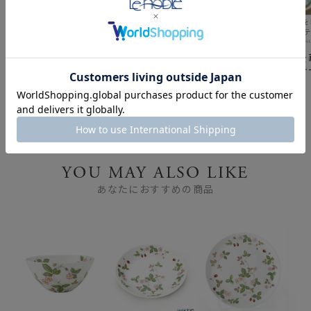
シリーズ別から選ぶ「ウ
憧れのイギリス ブラン
春の食卓を
ェッジウッド」の美しい
ド食器 「英国フェア」
おすすめテ
世界
～おすすめブランドのご
紹介～
YOU MAY ALSO LIKE
あなたにおすすめの商品