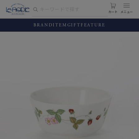
カート
BRAND
ITEM
GIFT
FEATURE