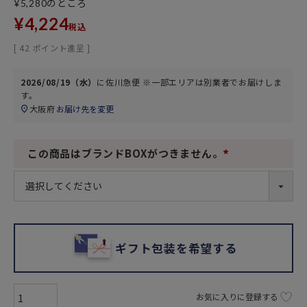
のところ
¥
5,280
¥
4,224
税込
[
42
ポイント進呈 ]
2026/08/19（水）
に
佐川急便 ※一部エリアは別業者
でお届けしま
す。
大阪府
お届け先を変更
この商品はブランドBOXがつきません。
(
必
須
)
ギフト包装を希望する
お気に入りに登録する