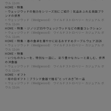
ウル 11cm
HOME
特集
ウェッジウッドの魅力をシリーズ別にご紹介｜気品あふれる英国ブラ
ンドの世界
ウェッジウッド（Wedgwood） ワイルドストロベリー カジュアル ボ
ウル 11cm
HOME
特集
ジノリ1735やウェッジウッドなどの廃番コレクション
ウェッジウッド（Wedgwood） ワイルドストロベリー カジュアル ボ
ウル 11cm
HOME
特集
春の食卓を華やかに彩るおすすめテーブルウェア2026
ウェッジウッド（Wedgwood） ワイルドストロベリー カジュアル ボ
ウル 11cm
HOME
特集
いつものカレーを、特別な一皿に。 彩り豊かなカレーと楽しむ、世界
の洋食器
ウェッジウッド（Wedgwood） ワイルドストロベリー カジュアル ボ
ウル 11cm
HOME
ギフト
母の日ギフト｜ブランド食器で贈る“とっておき”の一品
ウェッジウッド（Wedgwood） ワイルドストロベリー カジュアル ボ
ウル 11cm