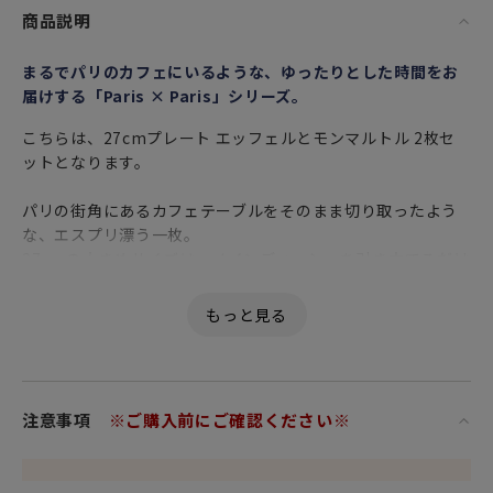
商品説明
まるでパリのカフェにいるような、ゆったりとした時間をお
届けする「Paris × Paris」シリーズ。
こちらは、27cmプレート エッフェルとモンマルトル 2枚セ
ットとなります。
パリの街角にあるカフェテーブルをそのまま切り取ったよう
な、エスプリ漂う一枚。
27cmの大きめサイズは、メインディッシュを引き立てるだけ
でなく、テーブル全体を上品に演出します。
ホワイトベースに、パリのアイコン「エッフェル塔」と「モ
ンマルトル」がある風景がそれそれに描かれたモチーフ。
縁を彩る深みのあるレッドラインは、クラシックなフレンチ
スタイルを象徴し、食卓にアクセントを添えます。
注意事項
※ご購入前にご確認ください※