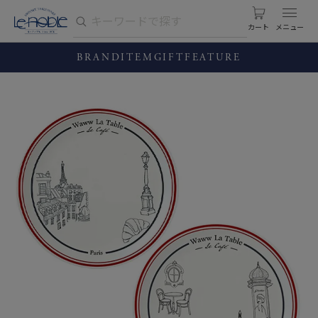
カート
BRAND
ITEM
GIFT
FEATURE