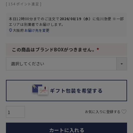
[
154
ポイント進呈 ]
本日
12時00分
までのご注文で
2026/08/19（水）
に
佐川急便 ※一部
エリアは別業者
でお届けします。
大阪府
お届け先を変更
この商品はブランドBOXがつきません。
(
必
須
)
ギフト包装を希望する
お気に入りに登録する
カートに入れる