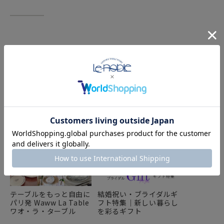
FEATURE
特集
テーブルをもっと自由に
結婚祝い・ブライダルギ
パリ発 Waww La Table
フト特集｜新しい暮らし
ワオ・ラ・ターブル
を彩るギフト