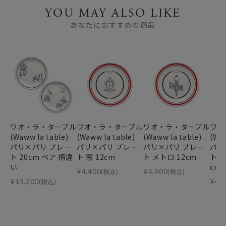
YOU MAY ALSO LIKE
あなたにおすすめの商品
ワオ・ラ・ターブル
ワオ・ラ・ターブル
ワオ・ラ・ターブル
ワオ
(Waww la table)
(Waww la table)
(Waww la table)
(Waw
パリ×パリ プレー
パリ×パリ プレー
パリ×パリ プレー
パリ
ト 20cm ペア 柄違
ト 窓 12cm
ト メトロ 12cm
ト 
い
cm
¥
4,400
(税込)
¥
4,400
(税込)
¥
13,200
(税込)
¥
4,