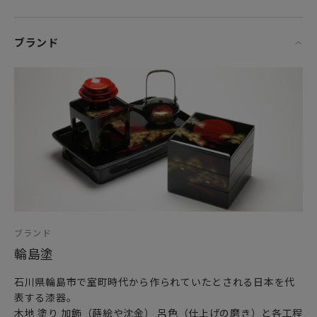
ブランド
ブランド
輪島塗
石川県輪島市で室町時代から作られていたとされる日本を代
表する漆器。
木地 塗り 加飾（蒔絵や沈金） 呂色（仕上げの磨き）と各工程