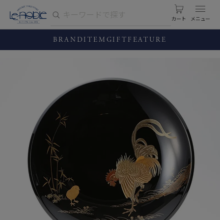
カート
BRAND
ITEM
GIFT
FEATURE