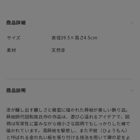
商品詳細
サイズ
直径39.5×高さ4.5cm
素材
天然漆
商品説明
漆が醸し出す麗しさと緻密に描かれた蒔絵が美しい飾り皿。
蒔絵師代田和哉氏作の作品は、遊び心溢れるアイデアで、図
柄は写実性に富みながら極小さな図柄でもしっかりした線で
描かれています。高蒔絵を駆使し、また平紋（ひょうもん）
と呼ばれる金の丸い板を張り付ける技法を用いて鶏の足をよ