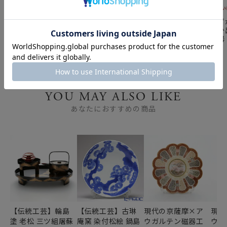
高級洋食器の逸品特集｜
高級洋食器の逸品特集｜
「残りわず
冬を彩る名品コレクショ
名窯と伝統工芸が織りな
ぶ、今しか
ン
す美のコレクション
ランド食器
YOU MAY ALSO LIKE
あなたにおすすめの商品
【伝統工芸】輪島
【伝統工芸】古琳
現代の京薩摩×ア
現代
塗 老松 三ツ組屠蘇
庵窯 染付松絵 鍋島
ウガルテン磁器工
ウガ