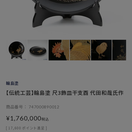
輪島塗
【伝統工芸】輪島塗 尺3飾皿干支酉 代田和哉氏作
商品番号
747000890012
¥
1,760,000
税込
[
17,600
ポイント進呈 ]