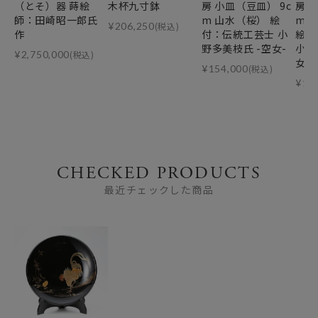
（とそ）器 蒔絵
木杯九寸鉢
房 小皿（豆皿） 9c
房 
師：田崎昭一郎氏
m 山水（桜） 絵
m 
¥
206,250
(税込)
作
付：伝統工芸士 小
絵付
野多美枝氏 -空女-
小野
¥
2,750,000
(税込)
女-
¥
154,000
(税込)
¥
15
CHECKED PRODUCTS
最近チェックした商品