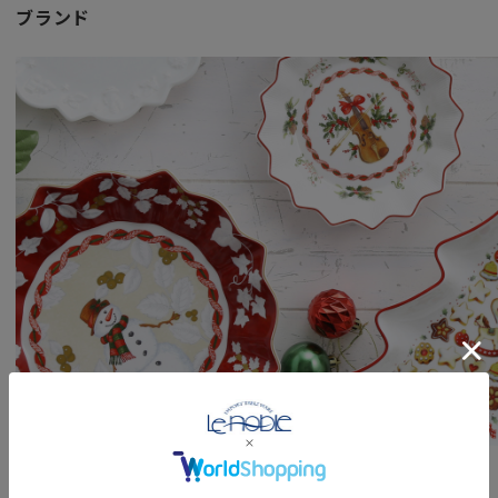
ブランド
ホームパーティなどでもお洒落で涼しげな演出を手助けして
大切な人への心に届く贈り物として。
女性・男性にかかわらず、日頃お世話になっている方、大切
特別な記念日に心を込めた上品な贈り物、お祝いのギフトや
頑張った自分へのご褒美としても最適です。
1748年創業の伝統と品質に、自由な発想のデザインが融合
置くラグジュアリーなライフスタイルブランド「 Villeroy＆
な時をともに過ごす洗練されたアイテムをお届けします。
「ご使用上の注意」
電子レンジ、オーブン、直火にはご使用になれません。
食器洗い乾燥機での使用はOKですが、長く美しくお使いい
ます。
ブランド