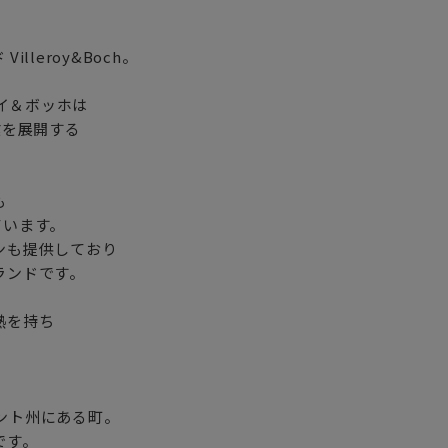
leroy&Boch。
ロイ＆ボッホは
業を展開する
も
ています。
ンも提供しており
ランドです。
熱を持ち
ラント州にある町。
です。