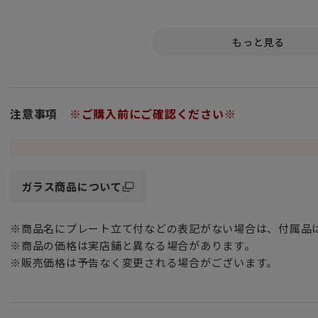
ビレロイ＆ボッホのボストンコレクションはカラーバリエー
どんなパーティーにも華を添えてくれます。
個性的なファセット模様が魅惑的な光の演出を生み出すのも
堅牢で高品質な職人技が光るクリスタルガラス製で
食器洗浄機に対応しているため、普段使いに最適です。
注意事項
※ご購入前にご確認ください※
ダイヤモンドカットが美しい ステム（脚）の短いカジュアル
ヨーロッパの郊外をイメージした、ぬくもりが感じられるパ
季節に合わせたテーブルコーディネートも自由自在に演出出
ガラス商品について
収納にも便利な安定感のあるショートステムのワイングラス
背が低いので主張し過ぎず、日常的に使えるカジュアルグラ
※商品名にプレート立て付などの表記がない場合は、付属品
ワイン以外のお酒にも合うので和洋問わず重宝します。
※商品の価格は実店舗と異なる場合があります。
※販売価格は予告なく変更される場合がございます。
シャンパングラス・ショットグラス・冷酒グラスとしてだけ
デザートグラスとしてアイスクリームやヨーグルトを入れた
オードブルグラスとしてちょっとしたアミューズやディップ
ビシソワーズやガスパチョのような冷製のスープを入れたり