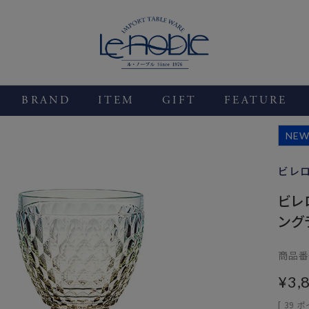
BRAND
ITEM
GIFT
FEATURE
NE
ビレ
ビレロ
ングラ
商品番
¥
3,
[
39
ポ