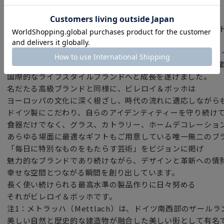
ビレロイ＆ボッホ（ドイツ）
ドイツ発プレミアム・ダイニング＆ライフスタイル・ブランド Vil
1748年創業、ドイツのメトラッハ（注1)に本社を置くビレ
革新、伝統、卓越したスタイルを常に体現し、125か国で事
国際的なライフスタイルブランドへと成長を遂げました。
名だたる高級ブランドと同様に、ビレロイ＆ボッホは
ヨーロッパの文化に深く根ざし、時代の流れに適応しながら
ドイツ製にこだわり、自らのアイデンティティーを守り続け
食器だけでなく、グラス、カトラリー、ホームデコレーショ
あらゆる場面に最適なギフトもご用意している唯一無二のブ
「毎日に特別なものをもたらす芸術」をビジョンに掲げ
魅力的なブランドであり続けながら、デザインと革新への情
幸せな空間とつながる瞬間を創り出しています。
長く使い続けられる最高水準の製品作りに日々努める
それがビレロイ＆ボッホです。
注1：メトラッハ（Mettlach）は、ドイツ南西部のザール
美しい自然と歴史的な建造物が融合した美しい街として有名