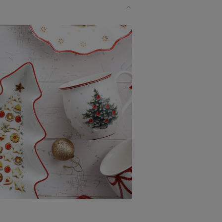
くれます。
な方へ
プレゼントとしてだけでなく
。ヨーロッパを代表するドイツに本社を
Boch ビレロイ＆ボッホ 」から、大切
ただくために手洗いをおすすめしており