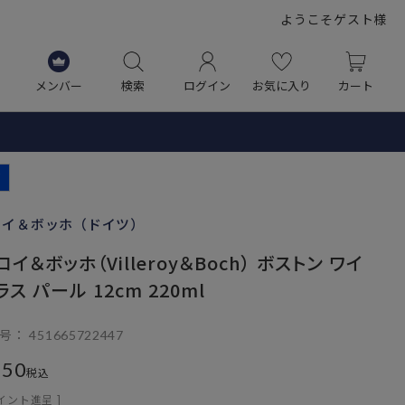
ようこそゲスト様
メンバー
検索
ログイン
お気に入り
カート
W
ロイ＆ボッホ（ドイツ）
イ＆ボッホ（Villeroy＆Boch） ボストン ワイ
ス パール 12cm 220ml
号
451665722447
850
税込
イント進呈 ]