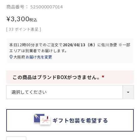
商品番号
525000007014
¥
3,300
税込
[
33
ポイント進呈 ]
本日
12時00分
までのご注文で
2026/08/13（木）
に
佐川急便 ※一部
エリアは別業者
でお届けします。
大阪府
お届け先を変更
この商品はブランドBOXがつきません。
(
必
須
)
ギフト包装を希望する