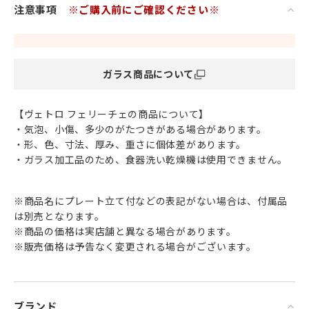
る
注意事項
※ご購入前にご確認ください※
「Vetro Felice（ヴェトロ フェリーチェ）」。
テーブルに少しのアクセントを加えて
「気軽に」「可愛く」コーディネートができる優れもの。
少し個性が強い派手なキラキララメの入ったグリッターカラ
ガラス商品について
ーでも
食卓に並べると料理をひきたててくれる素敵なスパイスに。
クリスマスだけでなく、お正月などのハレの日や特別な日の
【ヴェトロ フェリーチェの商品について】
食卓にも
・気泡、小傷、多少のがたつきがある場合があります。
なぜか和食器としっくりなじみます。
・形、色、寸法、厚み、重さに個体差があります。
飾り皿等インテリアオブジェとしてもお楽しみいただけま
・ガラス加工品のため、食器洗い乾燥機は使用できません。
す。
普段使いの器としても、おもてなしの器としても
※商品名にプレート立て付などの表記がない場合は、付属品
テーブルコーディネートを想像力豊かに楽しめる
は別売となります。
おしゃれで遊び心溢れるガラス食器です。
※商品の価格は実店舗と異なる場合があります。
※販売価格は予告なく変更される場合がございます。
ブランド