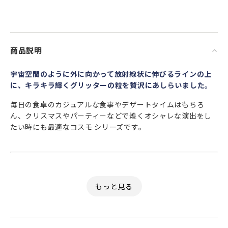
商品説明
宇宙空間のように外に向かって放射線状に伸びるラインの上
に、キラキラ輝くグリッターの粒を贅沢にあしらいました。
毎日の食卓のカジュアルな食事やデザートタイムはもちろ
ん、クリスマスやパーティーなどで煌くオシャレな演出をし
たい時にも最適なコスモ シリーズです。
もっと手軽に、もっとオシャレに。毎日をデザインする ～ 幸
せのガラス ～。
気分に合わせて自由自在。
食卓に笑顔を運ぶ、イタリア語で「幸せのガラス」を意味す