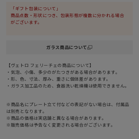
「Vetro Felice（ヴェトロ フェリーチェ）」。
テーブルに少しのアクセントを加えて
「ギフト包装について」
「気軽に」「可愛く」コーディネートができる優れもの。
商品点数・形状につき、包装形態が複数に分かれる場合
少し個性が強い派手なキラキララメの入ったグリッターカラ
がございます。
ーでも
食卓に並べると料理をひきたててくれる素敵なスパイスに。
クリスマスだけでなく、お正月などのハレの日や特別な日の
ガラス商品について
食卓にも
なぜか和食器としっくりなじみます。
飾り皿等インテリアオブジェとしてもお楽しみいただけま
【ヴェトロ フェリーチェの商品について】
す。
・気泡、小傷、多少のがたつきがある場合があります。
・形、色、寸法、厚み、重さに個体差があります。
普段使いの器としても、おもてなしの器としても
・ガラス加工品のため、食器洗い乾燥機は使用できません。
テーブルコーディネートを想像力豊かに楽しめる
おしゃれで遊び心溢れるガラス食器です。
※商品名にプレート立て付などの表記がない場合は、付属品
は別売となります。
※商品の価格は実店舗と異なる場合があります。
※販売価格は予告なく変更される場合がございます。