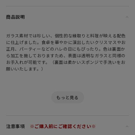
商品説明
ガラス素材では珍しい、個性的な縁取りと料理が映える配色
に仕上げました。食卓を華やかに演出したいクリスマスやお
正月、パーティーなどのハレの日にもぴったり。色は裏面か
ら加工を施しておりますため、表面は透明なガラスと同様の
お手入れが可能です。（裏面は柔かいスポンジで手洗いをお
願いいたします。）
もっと手軽に、もっとオシャレに。毎日をデザインする ～ 幸
せのガラス ～。
気分に合わせて自由自在。
食卓に笑顔を運ぶ、イタリア語で「幸せのガラス」を意味す
注意事項
※ご購入前にご確認ください※
る