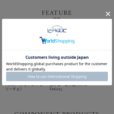
FEATURE
特集
幸せのガラスVetro
涼し気なガラス食器で演
Felice（ヴェトロ フェ
出する「夏の器/Vetro
リーチェ）
Felice」