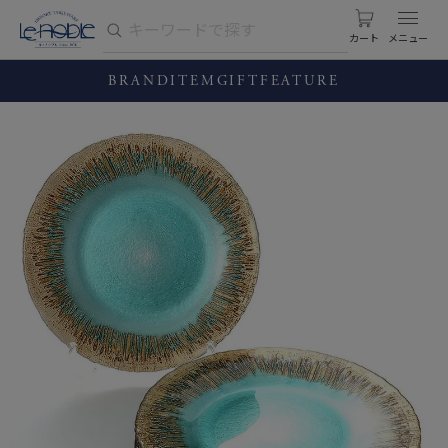
カート
BRAND
ITEM
GIFT
FEATURE