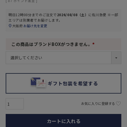
[
87
ポイント進呈 ]
明日
12時00分
までのご注文で
2026/08/08（土）
に
佐川急便 ※一部
エリアは別業者
でお届けします。
大阪府
お届け先を変更
この商品はブランドBOXがつきません。
(
必
須
)
ギフト包装を希望する
お気に入りに登録する
カートに入れる