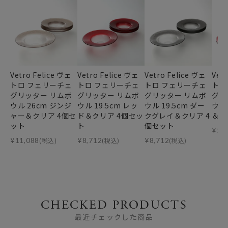
Vetro Felice ヴェ
Vetro Felice ヴェ
Vetro Felice ヴェ
Vet
トロ フェリーチェ
トロ フェリーチェ
トロ フェリーチェ
トロ
グリッター リムボ
グリッター リムボ
グリッター リムボ
グリ
ウル 26cm ジンジ
ウル 19.5cm レッ
ウル 19.5cm ダー
ウル
ャー＆クリア 4個セ
ド＆クリア 4個セッ
クグレイ＆クリア 4
＆ク
ット
ト
個セット
¥
11
¥
11,088
(税込)
¥
8,712
(税込)
¥
8,712
(税込)
CHECKED PRODUCTS
最近チェックした商品