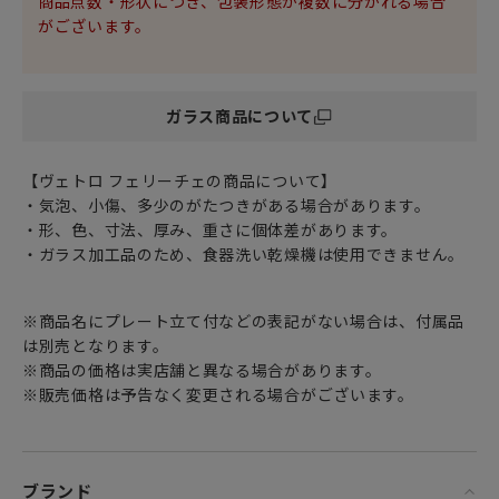
商品点数・形状につき、包装形態が複数に分かれる場合
食卓に並べると料理をひきたててくれる素敵なスパイスに。
がございます。
クリスマスだけでなく、お正月などのハレの日や特別な日の
食卓にも
なぜか和食器としっくりなじみます。
ガラス商品について
飾り皿等インテリアオブジェとしてもお楽しみいただけま
す。
【ヴェトロ フェリーチェの商品について】
普段使いの器としても、おもてなしの器としても
・気泡、小傷、多少のがたつきがある場合があります。
テーブルコーディネートを想像力豊かに楽しめる
・形、色、寸法、厚み、重さに個体差があります。
おしゃれで遊び心溢れるガラス食器です。
・ガラス加工品のため、食器洗い乾燥機は使用できません。
※商品名にプレート立て付などの表記がない場合は、付属品
は別売となります。
※商品の価格は実店舗と異なる場合があります。
※販売価格は予告なく変更される場合がございます。
ブランド