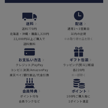
送料
配送
送料770円
通常1～3営業日
北海道・沖縄・離島1,320円
以内の出荷
22,000円以上ご購入で
※お取り寄せ品を除く
送料無料
お支払い方法
ギフト包装
クレジット/PayPay
ラッピング(熨斗)/紙袋
コンビニ決済/AmazonPay
各220円
楽天ペイ/銀行振込/代金引換
※一部除く
会員特典
ポイント
ポイント付与
100円ご購入毎に
会員ランクなど
1ポイント進呈