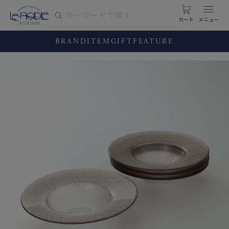
カート
BRAND
ITEM
GIFT
FEATURE