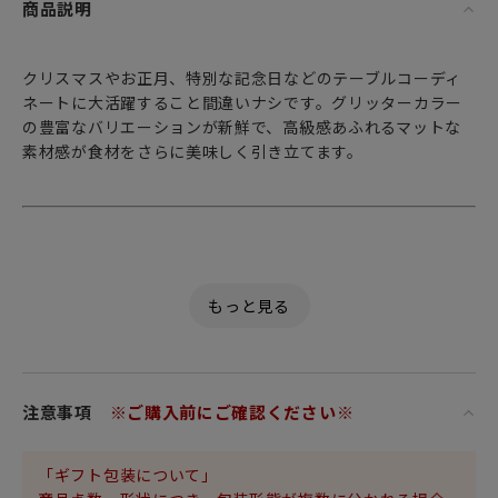
商品説明
クリスマスやお正月、特別な記念日などのテーブルコーディ
ネートに大活躍すること間違いナシです。グリッターカラー
の豊富なバリエーションが新鮮で、高級感あふれるマットな
素材感が食材をさらに美味しく引き立てます。
もっと手軽に、もっとオシャレに。毎日をデザインする ～ 幸
せのガラス ～。
気分に合わせて自由自在。
食卓に笑顔を運ぶ、イタリア語で「幸せのガラス」を意味す
る
「Vetro Felice（ヴェトロ フェリーチェ）」。
注意事項
※ご購入前にご確認ください※
テーブルに少しのアクセントを加えて
「気軽に」「可愛く」コーディネートができる優れもの。
少し個性が強い派手なキラキララメの入ったグリッターカラ
「ギフト包装について」
ーでも