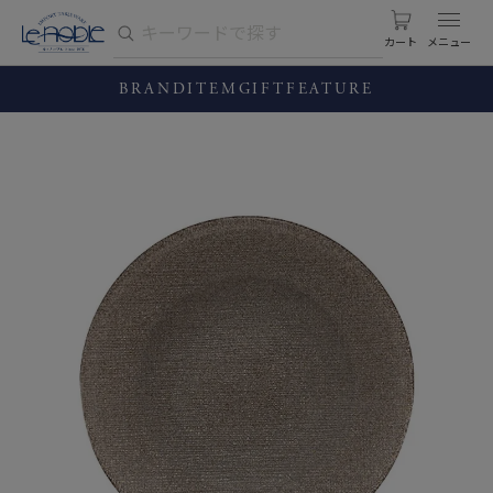
カート
BRAND
ITEM
GIFT
FEATURE