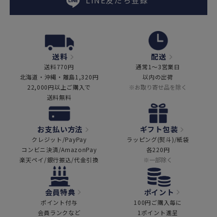
LINE友だち登録
送料
配送
送料770円
通常1～3営業日
北海道・沖縄・離島1,320円
以内の出荷
22,000円以上ご購入で
※お取り寄せ品を除く
送料無料
お支払い方法
ギフト包装
クレジット/PayPay
ラッピング(熨斗)/紙袋
コンビニ決済/AmazonPay
各220円
楽天ペイ/銀行振込/代金引換
※一部除く
会員特典
ポイント
ポイント付与
100円ご購入毎に
会員ランクなど
1ポイント進呈