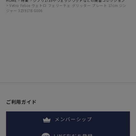
HOME
特集
ジノリ1735やウェッジウッドなどの廃番コレクション
Vetro Felice ヴェトロ フェリーチェ グリッター プレート 17cm ジン
ジャー 323917B G006
ご利用ガイド
メンバーシップ