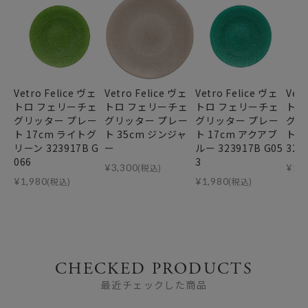
Vetro Felice ヴェ
Vetro Felice ヴェ
Vetro Felice ヴェ
Vet
トロ フェリーチェ
トロ フェリーチェ
トロ フェリーチェ
トロ
グリッター プレー
グリッター プレー
グリッター プレー
グリ
ト 17cm ライトグ
ト 35cm ジンジャ
ト 17cm アクアブ
ト 
リーン 323917B G
ー
ルー 323917B G05
323
066
3
¥
3,300
(税込)
¥
1,
¥
1,980
(税込)
¥
1,980
(税込)
CHECKED PRODUCTS
最近チェックした商品