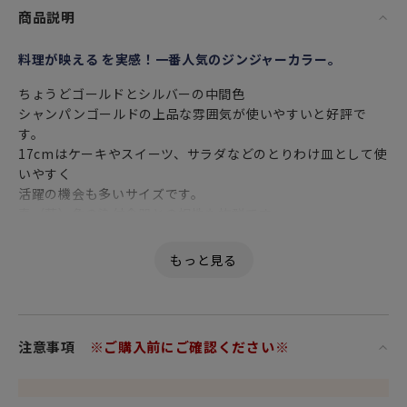
商品説明
料理が映える を実感！一番人気のジンジャーカラー。
ちょうどゴールドとシルバーの中間色
シャンパンゴールドの上品な雰囲気が使いやすいと好評で
す。
17cmはケーキやスイーツ、サラダなどのとりわけ皿として使
いやすく
活躍の機会も多いサイズです。
青（藍）色の染付食器との相性も抜群です。
クリスマスやお正月、特別な記念日の
テーブルコーディネートに大活躍すること間違いナシです。
グリッターカラーの豊富なバリエーションが新鮮で
高級感あふれるキラキララメが食材をさらに美味しく引き立
てます。
注意事項
※ご購入前にご確認ください※
特別な日のためのサイドプレートとして、何枚か揃えておく
と楽しめるプレート 17cm。