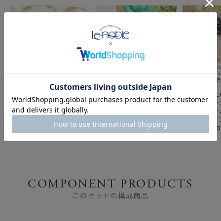
幸せのガラスVetro
VetroFelice（ヴェトロ
VetroFe
Felice（ヴェトロ フェ
フェリーチェ）新緑のグ
フェリーチ
リーチェ）
リーンで楽しむ春の食卓
楽しむホテ
｜爽やかなテーブルコー
｜春のテー
ディネート Vol.01
ネート Vol
COMPONENT PRODUCTS
このセットの構成商品