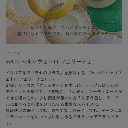
「Vetro Felice（ヴェトロ フェリーチェ）」。
テーブルに少しのアクセントを加えて
「気軽に」「可愛く」コーディネートができる優れもの。
少し個性が強い派手なキラキララメの入ったグリッターカラ
ーでも
食卓に並べると料理をひきたててくれる素敵なスパイスに。
クリスマスだけでなく、お正月などのハレの日や特別な日の
食卓にも
なぜか和食器としっくりなじみます。
ブランド
飾り皿等インテリアオブジェとしてもお楽しみいただけま
Vetro Felice ヴェトロ フェリーチェ
す。
イタリア語で「幸せのガラス」を意味する「VetroFelice（ヴ
普段使いの器としても、おもてなしの器としても
ェトロ フェリーチェ）」。
テーブルコーディネートを想像力豊かに楽しめる
定番シリーズの『グリッター』を中心に、テーブルに少しの
おしゃれで遊び心溢れるガラス食器です。
アクセントを加えて、「気軽に」「可愛く」コーディネートが
できる優れもの。少し個性が強いかな？と思う色も、テーブ
ルに並べると料理をひきたてる素敵なスパイスに。
普段使いの器としても、おもてなしの器としても、テーブルコ
ーディネートをめいっぱい楽しめるガラスウェアブランドで
す。