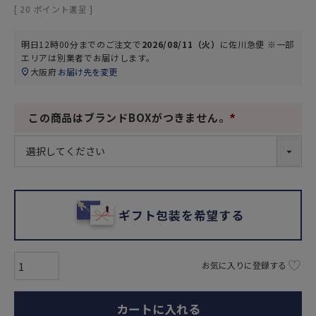
[
20
ポイント進呈 ]
明日
12時00分
までのご注文で
2026/08/11（火）
に
佐川急便 ※一部
エリアは別業者
でお届けします。
大阪府
お届け先を変更
この商品はブランドBOXがつきません。
(
必
須
)
ギフト包装を希望する
お気に入りに登録する
カートに入れる