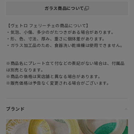
スタッキングした時の姿も綺麗で、パーティーなどの席にも
ガラス商品について
ピッタリ。
大きめの取り皿としてだけでなく
ケーキプレート（ケーキ皿）、デザートプレート（デザート
【ヴェトロ フェリーチェの商品について】
皿）としても
・気泡、小傷、多少のがたつきがある場合があります。
非常に幅広く使える万能アイテムです。
・形、色、寸法、厚み、重さに個体差があります。
・ガラス加工品のため、食器洗い乾燥機は使用できません。
日頃お世話になっている方、大切な方へ
特別な記念日に心を込めた上品な贈り物、お祝いのギフトや
プレゼントとしてだけでなく
※商品名にプレート立て付などの表記がない場合は、付属品
頑張った自分へのご褒美としても最適です。
は別売となります。
※商品の価格は実店舗と異なる場合があります。
※販売価格は予告なく変更される場合がございます。
もっと手軽に、もっとオシャレに。毎日をデザインする ～ 幸
せのガラス ～。
ブランド
気分に合わせて自由自在。
食卓に笑顔を運ぶ、イタリア語で「幸せのガラス」を意味す
る