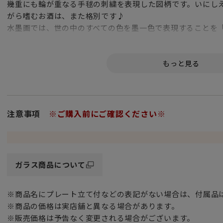
幾重にも輪が重なる手毬の刺繍を表現した図柄です。いにし
がら嗜むお酒は、また格別です♪
水墨画では、世の中のすべての色を墨一色で表現することを
切子・墨色は、深みを持った墨色に趣のある切子と金箔を加
る逸品です。
下総（しもうさ）の国、八千代市（千葉県北西部）で生まれ
の粋な柄に現代の感覚を取り入れた大胆で新しい風情の切子
子は、伝統工芸士の資格をもつ技能者により、ひとつひとつ
注意事項
※ご購入前にご確認ください※
て作られています。匠の技とお酒の味を楽しむのに最高の逸
※「八千代の逸品」認定品。
専用木製化粧箱に入っていますので、マイグラスとして、記
最適です。
ガラス商品について
材質：クリスタルガラス製のハンドメイド製品。
※商品名にプレート立て付などの表記がない場合は、付属品
「ご使用上の注意」
※商品の価格は実店舗と異なる場合があります。
・電子レンジ、オーブン、直火、食器洗い乾燥機等には、ご
※販売価格は予告なく変更される場合がございます。