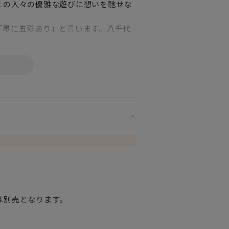
えの人々の優雅な遊びに想いを馳せな
「墨に五彩あり」と言います。八千代
えることで、多種多様な輝きを楽しめ
た八千代切子（やちよきりこ）。伝統
グラスをお楽しみください。八千代切
に命が吹き込まれるように、丹誠こめ
品。
念日に贈るパーソナルギフトとしても
は別売となります。
使用になれません。