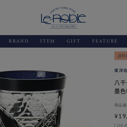
BRAND
ITEM
GIFT
FEATURE
送料
東洋
八千代
墨色
商品番
¥
19
[
198