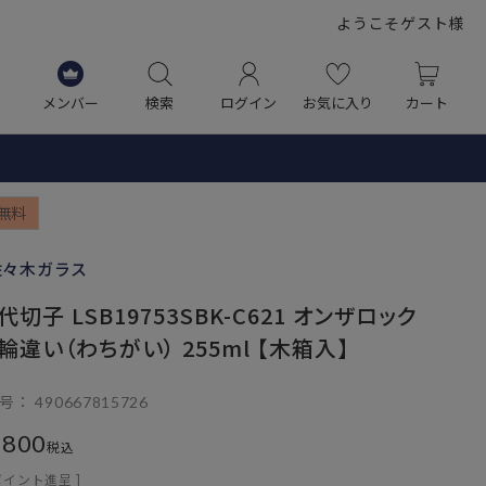
ようこそゲスト様
メンバー
検索
ログイン
お気に入り
カート
無料
佐々木ガラス
切子 LSB19753SBK-C621 オンザロック
輪違い（わちがい） 255ml 【木箱入】
号
490667815726
,800
税込
ポイント進呈 ]