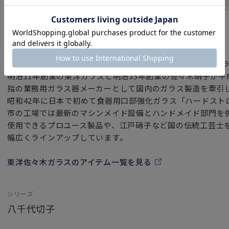
ブランド
東洋佐々木ガラス
東洋佐々木ガラスは、創業140年を超える日本屈指の国産ガ
明治11年創業の東洋ガラスと明治35年創業の佐々木硝子が平
指の業務用ガラス器メーカーとして国内のガラス製造を牽引
昭和42年に日本で初めて食器用口部強化ガラス「ハードスト
市の工場では最新のマシンメイド設備とハンドメイド部門を
使用できるプロユース製品や、江戸硝子など国の伝統工芸士
幅広くラインアップしています。
東洋佐々木ガラスのアイテム一覧を見る
シリーズ
八千代切子