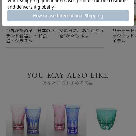
世界が認める「日本のブ
父の日に、ありがとう
リチャード
ランド食器」 ～和食
を“かたち”に。
ッジウッド
器・グラス～
イテム
YOU MAY ALSO LIKE
あなたにおすすめの商品