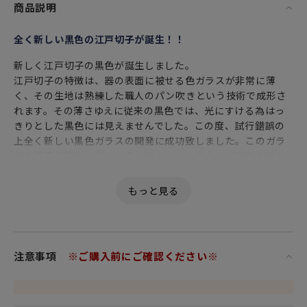
商品説明
全く新しい黒色の江戸切子が誕生！！
新しく江戸切子の黒色が誕生しました。
江戸切子の特徴は、器の表面に被せる色ガラスが非常に薄
く、その生地は熟練した職人のパン吹きという技術で成形さ
れます。その薄さゆえに従来の黒色では、光にすける為はっ
きりとした黒色には見えませんでした。この度、試行錯誤の
上全く新しい黒色ガラスの開発に成功致しました。このガラ
スの切子作業は、ダイヤモンドカッターの上にガラス生地を
載せて文様を掘り込んで作成しますが、黒色のために削って
いる部分が見えず、切子師の培われた指先の技術で、勘を頼
りに通常の3倍程の手間をかけて仕上げられております。江戸
切子ならではのシャープで繊細な美しい輝きは、今迄に無い
硝子器の逸品です。
江戸切子の代表的紋様の一つである籠目紋の中でも最も好ま
注意事項
※ご購入前にご確認ください※
れたこちらの八角籠目（はっかくかごめ）紋様は、竹籠の八
角形の編み目に由来し、六角籠目と並び江戸を強く感じさ
せ、多用されている切子紋です。