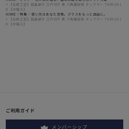
【伝統工芸】田島硝子 江戸切子 黒 八角籠目紋 タンブラー TG09-18-1
K 【木箱入】
HOME
特集
使い方はあなた次第。グラスをもっと自由に。
【伝統工芸】田島硝子 江戸切子 黒 八角籠目紋 タンブラー TG09-18-1
K 【木箱入】
ご利用ガイド
メンバーシップ