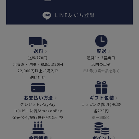
LINE友だち登録
送料
配送
送料770円
通常1～3営業日
北海道・沖縄・離島1,320円
以内の出荷
22,000円以上ご購入で
※お取り寄せ品を除く
送料無料
お支払い方法
ギフト包装
クレジット/PayPay
ラッピング(熨斗)/紙袋
コンビニ決済/AmazonPay
各220円
楽天ペイ/銀行振込/代金引換
※一部除く
会員特典
ポイント