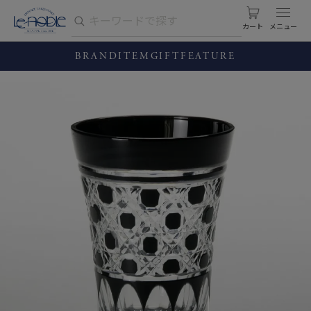
カート
BRAND
ITEM
GIFT
FEATURE