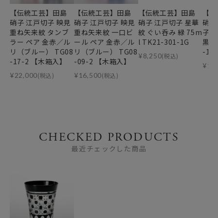
【伝統工芸】田島
【伝統工芸】田島
【伝統工芸】田島
【伝
硝子 江戸切子 映見
硝子 江戸切子 映見
硝子 江戸切子 星華
硝子
重ね矢来紋 タンブ
重ね矢来紋 一口ビ
紋 ぐい呑み 緑 75m
子 
ラー ペア 金赤／ル
ール ペア 金赤／ル
l TK21-301-1G
黒 7
リ（ブルー） TG08
リ（ブルー） TG08
-1K
¥
8,250
(税込)
-17-2 【木箱入】
-09-2 【木箱入】
¥
12
¥
22,000
(税込)
¥
16,500
(税込)
CHECKED PRODUCTS
最近チェックした商品