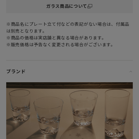
ガラス商品について
「江戸切子」
切子とは、砥石等の研磨材をを用いて硝子器に掘り込まれた
カット模様のことです。この技法は、江戸時代の後期より現
※商品名にプレート立て付などの表記がない場合は、付属品
代に伝えられてきた伝統工芸のひとつで、平成14年に国指定
は別売となります。
伝統工芸品に認定されました。江戸切子師の技法と繊細なデ
※商品の価格は実店舗と異なる場合があります。
ザインを加えた、手作りならではの輝きある工芸品です。
※販売価格は予告なく変更される場合がございます。
素材：色被せソーダガラス。
「ご購入に関するお願い」
ブランド
・1点1点が手吹きの器に切子師の手作業で作られておりま
す。色調、図柄、サイズには多少の違いがございます。
・注文からお届けまでに3ヶ月間ほど頂く場合がございます。
予めご了承くださいませ。