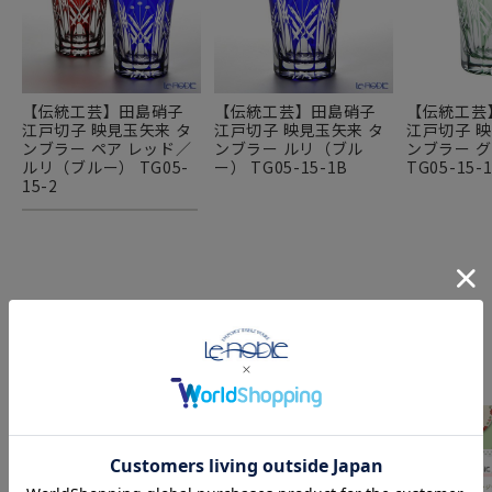
【伝統工芸】田島硝子
【伝統工芸】田島硝子
【伝統工芸
江戸切子 映見玉矢来 タ
江戸切子 映見玉矢来 タ
江戸切子 映
ンブラー ペア レッド／
ンブラー ルリ（ブル
ンブラー 
ルリ（ブルー） TG05-
ー） TG05-15-1B
TG05-15-
15-2
FEATURE
特集