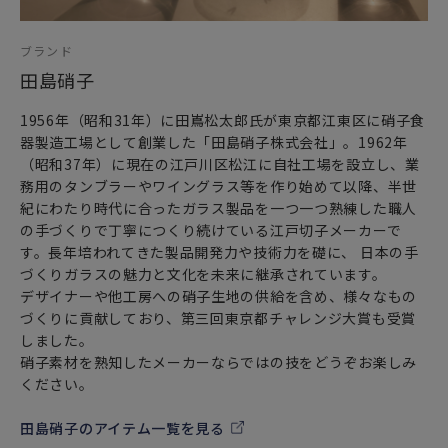
ブランド
田島硝子
1956年（昭和31年）に田嶌松太郎氏が東京都江東区に硝子食
器製造工場として創業した「田島硝子株式会社」。1962年
（昭和37年）に現在の江戸川区松江に自社工場を設立し、業
務用のタンブラーやワイングラス等を作り始めて以降、半世
紀にわたり時代に合ったガラス製品を一つ一つ熟練した職人
の手づくりで丁寧につくり続けている江戸切子メーカーで
す。長年培われてきた製品開発力や技術力を礎に、 日本の手
づくりガラスの魅力と文化を未来に継承されています。
デザイナーや他工房への硝子生地の供給を含め、様々なもの
づくりに貢献しており、第三回東京都チャレンジ大賞も受賞
しました。
硝子素材を熟知したメーカーならではの技をどうぞお楽しみ
ください。
田島硝子のアイテム一覧を見る