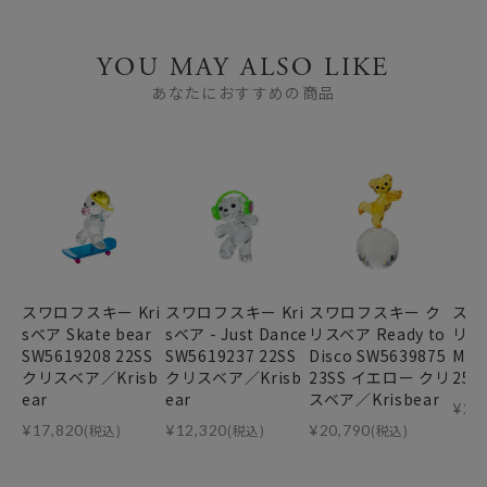
YOU MAY ALSO LIKE
あなたにおすすめの商品
スワロフスキー Kri
スワロフスキー Kri
スワロフスキー ク
スワ
sベア Skate bear
sベア - Just Dance
リスベア Ready to
リスベ
SW5619208 22SS
SW5619237 22SS
Disco SW5639875
Mat
クリスベア／Krisb
クリスベア／Krisb
23SS イエロー クリ
25S
ear
ear
スベア／Krisbear
¥
27
¥
17,820
(税込)
¥
12,320
(税込)
¥
20,790
(税込)