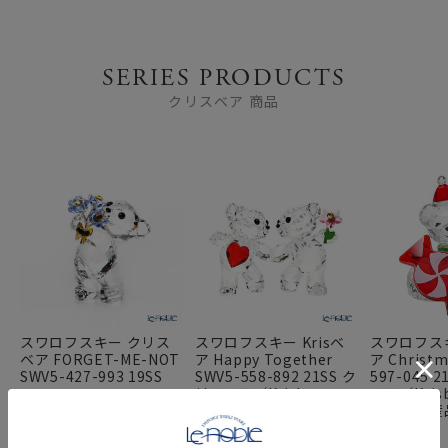
SERIES PRODUCTS
クリスベア 商品
スワロフスキー クリス
スワロフスキー Krisベ
スワロフスキ
ベア FORGET-ME-NOT
ア Happy Together
ア Christm
SWV5-427-993 19SS
SWV5-558-892 21SS ク
597-045 
リスベア／Krisbear
ベア／Krisb
度限定生産