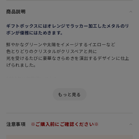
商品説明
ギフトボックスにはオレンジでラッカー加工したメタルのリ
ボンが優雅にはためきます。
鮮やかなグリーンや太陽をイメージするイエローなど
色とりどりのクリスタルがクリスベアと共に
光を受けるたびに豪華なきらめきを演出するデザインに仕上
げられました。
1993年に初登場してから
可愛い仕草とあどけない表情で20年以上愛されてきたクリス
ベアシリーズ。
インテリアとして空間に華やかさと高級感を纏わせるスワロ
フスキーの置物。
輝きはもちろん、シャープなカット面やこだわり抜かれた色
注意事項
※ご購入前にご確認ください※
だけでなく
心が洗われるような透明感を洗練されたデザインと共にぜひ