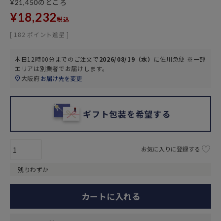
のところ
¥
21,450
¥
18,232
税込
[
182
ポイント進呈 ]
本日
12時00分
までのご注文で
2026/08/19（水）
に
佐川急便 ※一部
エリアは別業者
でお届けします。
大阪府
お届け先を変更
ギフト包装を希望する
お気に入りに登録する
残りわずか
カートに入れる