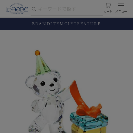
カート
BRAND
ITEM
GIFT
FEATURE