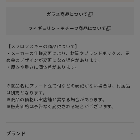
身近に感じて下さい。
ガラス商品について
女性・男性にかかわらず、日頃お世話になっている方、大切
な方へ
フィギュリン・モチーフ商品について
特別な記念日に心を込めた上品な贈り物、お祝いのギフトや
プレゼントとしてだけでなく
頑張った自分へのご褒美としても最適です。
【スワロフスキーの商品について】
・メーカーの仕様変更により、材質やブランドボックス、留
スワロフスキー社独自の優れたカッティングや加工を施し
め金のデザインが変更になる場合があります。
た、クリスタルの輝きの世界へようこそ。
・厚みや重さに個体差があります。
ネックレスやブレスレットなどのアクセサリーをはじめ、イ
ンテリアに繊細なきらめきを添えるオブジェやオーナメント
などのデコレーションアイテムからフォトフレームやボール
※商品名にプレート立て付などの表記がない場合は、付属品
ペンなどのホームアクセサリーまで、あなたの生活を彩ると
は別売となります。
っておきをお届けします。
※商品の価格は実店舗と異なる場合があります。
※販売価格は予告なく変更される場合がございます。
ブランド