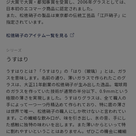
ジ大賞で大賞・都知事賞を受賞し、2006年グラスとしては、
日本初のエコマーク商品に認定されました。
また、松徳硝子の製品は東京都の伝統工芸品「江戸硝子」に
指定されています。
松徳硝子のアイテム一覧を見る
シリーズ
うすはり
うすはりとは？「うすはり」の「はり（玻璃）」とは、ガラ
スを意味します。名前の通り、薄いガラスで作られたこのグ
ラスは、大正11年創業の松徳硝子が生み出した逸品。電球用
のガラスを作っていた技術が通常の半分以下、0.9mmという
極限の薄さを実現しました。うすはりグラスは、全て職人の
手によって一つ一つ丹精込めて作られており、特に底の薄さ
は世界で唯一、松徳硝子の職人にしか吹けないと言われてい
ます。この繊細な飲み口が、味を引き出し、氷の音、手にし
た感触に独特の味わいを出します。また薄いからといって特
に割れやすいということはありません。ぜひこの機会に繊細