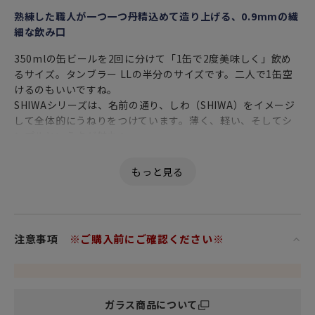
熟練した職人が一つ一つ丹精込めて造り上げる、0.9mmの繊
細な飲み口
350mlの缶ビールを2回に分けて「1缶で2度美味しく」飲め
るサイズ。タンブラー LLの半分のサイズです。二人で1缶空
けるのもいいですね。
SHIWAシリーズは、名前の通り、しわ（SHIWA）をイメージ
して全体的にうねりをつけています。薄く、軽い、そしてシ
ンプルという点が魅力！
※SHIWA シリーズは、製法上、形状及び、容量に大きく個体
差が生じます。
あらかじめご了承ください。
注意事項
※ご購入前にご確認ください※
ガラス商品について