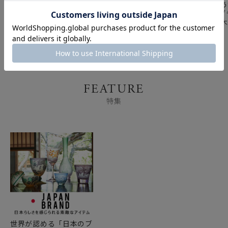
松徳硝子 うすはり
松徳硝子 うすはり
松徳硝子 う
SHIWA タンブラー（S）
SHIWA オールド（M）
具（タンブ
140ml（一口ビールグ
270ml
ット） 【
ラス）
FEATURE
特集
世界が認める「日本のブ