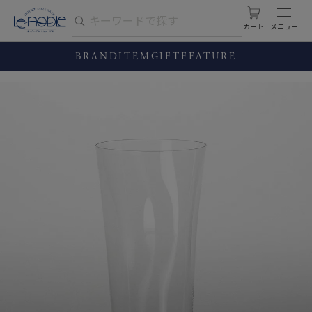
カート
BRAND
ITEM
GIFT
FEATURE