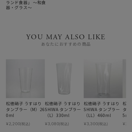
ランド食器」 ～和食
器・グラス～
YOU MAY ALSO LIKE
あなたにおすすめの商品
松徳硝子 うすはり
松徳硝子 うすはり
松徳硝子 うすはり
松徳
タンブラー（M）26
SHIWA タンブラー
SHIWA タンブラー
タン
0ml
（L）330ml
（LL）460ml
5ml
¥
2,200
(税込)
¥
3,080
(税込)
¥
3,300
(税込)
¥
2,