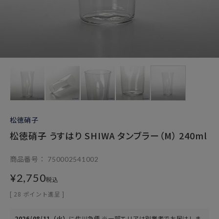
松徳硝子
松徳硝子 うすはり SHIWA タンブラー（M） 240ml
商品番号
750002541002
¥
2,750
税込
[
28
ポイント進呈 ]
2026/08/11（火）
に
佐川急便 ※一部エリアは別業者
でお届けしま