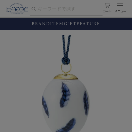
カート
BRAND
ITEM
GIFT
FEATURE