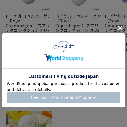
ロイヤルコペンハーゲン
ロイヤルコペンハーゲン
ロイヤルコ
（Royal
（Royal
（Royal
Copenhagen） スプリ
Copenhagen）スプリ
Copenha
ングコレクション 2023
ングコレクション 2023
ングコレクシ
イースターエッグ ウォ
イースターエッグ ラー
イースター
ーターリリー ペタル -花
ジ チューリップ H10cm
ンフラワー
びら-H6cm 1066075 ※
1252089／1066079 ※
H6cm 107
画像の紐のお色は一例※
画像の紐のお色は一例※
の紐のお色
FEATURE
特集