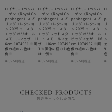
ロイヤルコペンハ
ロイヤルコペンハ
ロイヤルコペンハ
ロイ
ーゲン（Royal Co
ーゲン（Royal Co
ーゲン（Royal Co
ーゲン
penhagen）スプ
penhagen）スプ
penhagen）スプ
pe
リングコレクショ
リングコレクショ
リングコレクショ
リン
ン 2025 イースター
ン 2025 イースター
ン 2025 イースター
ン 
エッグ オリオール
エッグ レッドスタ
エッグ オリオール
エッ
スモールフェザー H
ート スモールフェ
ビッグフェザー H6
ンジ
6cm 1074931 ※画
ザー H6cm 107493
cm 1074932 ※画
ェザー
像の紐のお色は一
3 ※画像の紐のお色
像の紐のお色は一
93
例※
は一例※
例※
色は
¥
3,960
(税込)
¥
3,960
(税込)
¥
3,960
(税込)
¥
3,
CHECKED PRODUCTS
最近チェックした商品