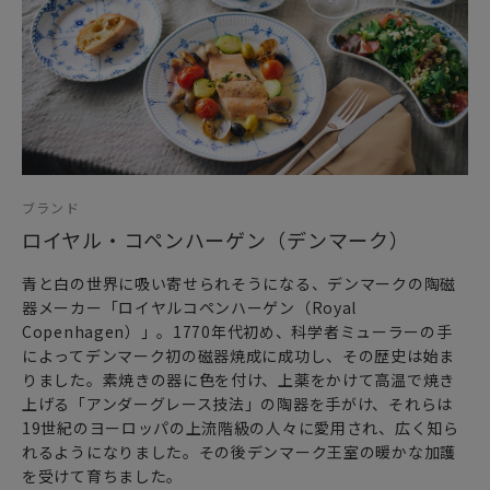
インテリアの装いをイエローやグリーンの春らしい色合いに
変化させます。
再び巡り来る春の芽生えを祝い
バースデーギフトやラッキーチャームとして
また、毎年違う柄が発売されるのでイヤーコレクションアイ
テムとしても楽しめます。
ブランド
日頃お世話になっている方、大切な方へ
特別な記念日に心を込めた上品な贈り物、お祝いのギフトや
ロイヤル・コペンハーゲン（デンマーク）
プレゼントとしてだけでなく
青と白の世界に吸い寄せられそうになる、デンマークの陶磁
頑張った自分へのご褒美としても最適です。
器メーカー「ロイヤルコペンハーゲン（Royal
Copenhagen）」。1770年代初め、科学者ミューラーの手
※画像の紐のお色は一例となります。
によってデンマーク初の磁器焼成に成功し、その歴史は始ま
色のご指定は承りかねますので、予めご了承くださいませ。
りました。素焼きの器に色を付け、上薬をかけて高温で焼き
上げる「アンダーグレース技法」の陶器を手がけ、それらは
19世紀のヨーロッパの上流階級の人々に愛用され、広く知ら
れるようになりました。その後デンマーク王室の暖かな加護
を受けて育ちました。