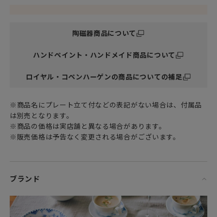
色鮮やかで可憐な羽根柄イースターエッグ飾りでお祝いしま
しょう。
陶磁器商品について
ロイヤルコペンハーゲン スプリングコレクション 2025イー
スターエッグは
ハンドペイント・ハンドメイド商品について
陶器製（卵型）オーナメントに真鍮で止められた綺麗な紐が
添えられており
より洗練された上品なデザインとなっております。
ロイヤル・コペンハーゲンの商品についての補足
イースター（復活祭）とは、十字架の上で死んだイエス・キ
※商品名にプレート立て付などの表記がない場合は、付属品
リストが
は別売となります。
よみがえったことを記念する日。
※商品の価格は実店舗と異なる場合があります。
クリスマスと言えばクリスマスツリーですが
※販売価格は予告なく変更される場合がございます。
イースターと言えば「イースターエッグ」。
伝統的に、生命や復活を象徴するものとして
卵が使われてきたのではないかと言われています。
お部屋やテーブルに飾ったり、気軽にお部屋のドアノブなど
ブランド
にかけたり
春の訪れのお祝いをぜひ。
ちなみにデンマークでは、イースターを「ポスケ」と呼び