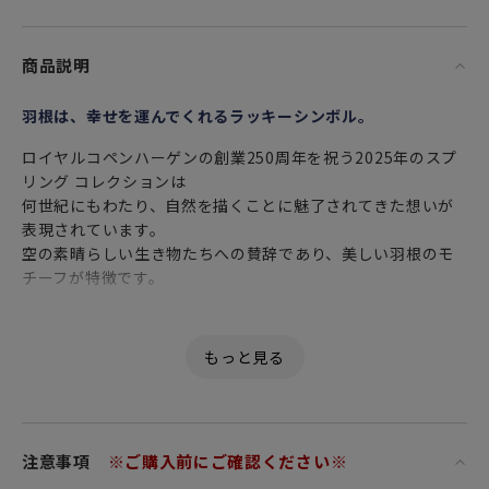
商品説明
羽根は、幸せを運んでくれるラッキーシンボル。
ロイヤルコペンハーゲンの創業250周年を祝う2025年のスプ
リング コレクションは
何世紀にもわたり、自然を描くことに魅了されてきた想いが
表現されています。
空の素晴らしい生き物たちへの賛辞であり、美しい羽根のモ
チーフが特徴です。
イースターエッグ ユーラシアンジェイ スモールフェザーは
空中に舞うユーラシアンジェイ（カケス）の小さな青い羽根
を特徴としています。
毎年完売必至の人気アイテム。ぜひ、お早目にご準備を。
注意事項
※ご購入前にご確認ください※
2025年のイースターは4月20日 日曜日。