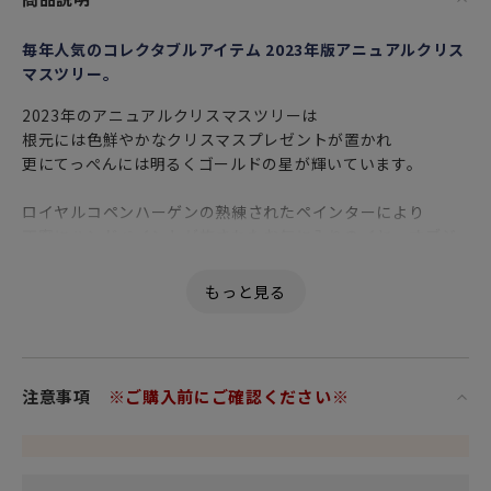
毎年人気のコレクタブルアイテム 2023年版アニュアルクリス
マスツリー。
2023年のアニュアルクリスマスツリーは
根元には色鮮やかなクリスマスプレゼントが置かれ
更にてっぺんには明るくゴールドの星が輝いています。
ロイヤルコペンハーゲンの熟練されたペインターにより
丁寧にハンドペイントが施されたお気に入りのイヤーオブジ
ェと共に
ゆったりとした時間を過ごされてはいかがでしょうか。
存在感のある置物として
シックなインテリア空間に上質で華やかな雰囲気をプラスし
てくれます。
注意事項
※ご購入前にご確認ください※
日頃お世話になっている方、大切な方へ
クリスマスやお誕生日、ご結婚・ご出産や御年賀など各種記
念日に心を込めた
上品な贈り物、お祝いのギフトやプレゼントとしてだけでな