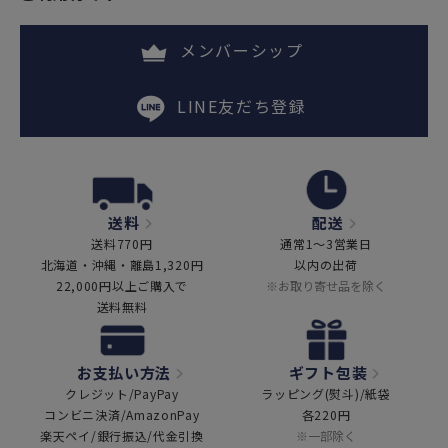
メンバーシップ
LINE友だち登録
送料
配送
送料770円
通常1～3営業日
北海道・沖縄・離島1,320円
以内の出荷
22,000円以上ご購入で
※お取り寄せ品を除く
送料無料
お支払い方法
ギフト包装
クレジット/PayPay
ラッピング(熨斗)/紙袋
コンビニ決済/AmazonPay
各220円
楽天ペイ/銀行振込/代金引換
※一部除く