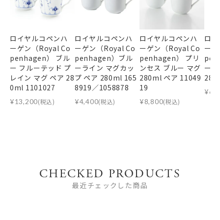
ロイヤルコペンハ
ロイヤルコペンハ
ロイヤルコペンハ
ロイ
ーゲン（Royal Co
ーゲン（Royal Co
ーゲン（Royal Co
ーゲン
penhagen） ブル
penhagen）ブル
penhagen） プリ
pen
ー フルーテッド プ
ーライン マグカッ
ンセス ブルー マグ
ーパ
レイン マグ ペア 28
プ ペア 280ml 165
280ml ペア 11049
280
0ml 1101027
8919／1058878
19
¥
6,
¥
13,200
(税込)
¥
4,400
(税込)
¥
8,800
(税込)
CHECKED PRODUCTS
最近チェックした商品