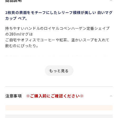
商品説明
2枚貝の表面をモチーフにしたレリーフ模様が美しい 白いマグ
カップ ペア。
持ちやすいハンドルのロイヤルコペンハーゲン定番シェイプ
の280mlマグは
ご自宅やオフィスでコーヒーや紅茶、温かいスープを入れて
飲むのにぴったり。
和食器との相性もよく、ナチュラルなおうちカフェコーデも
似合うので
様々な雰囲気を楽しめます。
今日はどのマグカップにしようかな、と迷ったら
とりあえず白い食器を使えば間違いなしです。
注意事項
※ご購入前にご確認ください※
女性・男性にかかわらず、日頃お世話になっている方、大切
な方へ
ご結婚の引出物や特別な記念日の心を込めた上品な贈り物
お祝いのギフトやプレゼントとしてだけでなく