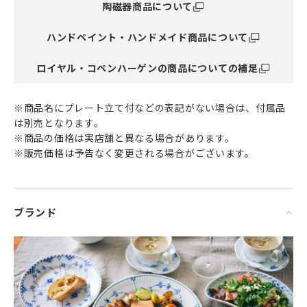
陶磁器商品について
頑張った自分へのご褒美としても最適です。
ハンドペイント・ハンドメイド商品について
ロイヤル・コペンハーゲンの商品についての補足
「ホワイトフルーテッド プレインシリーズ 」
シンプルで清潔感のあるホワイトがテーブルに馴染む人気の
シリーズ「ホワイトフルーテッド プレイン」。二枚貝のよう
※商品名にプレート立て付などの表記がない場合は、付属品
なレリーフ（浮き彫り）は、ブルーフルーテッドなど他のシ
は別売となります。
リーズとの相性も大変良いので、ロイヤルコペンハーゲンで
※商品の価格は実店舗と異なる場合があります。
テーブルコーディネートする時など幅広いシーンに活躍する
※販売価格は予告なく変更される場合がございます。
アイテムです。
ブランド