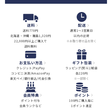
送料
配送
送料770円
通常1～3営業日
北海道・沖縄・離島1,320円
以内の出荷
22,000円以上ご購入で
※お取り寄せ品を除く
送料無料
お支払い方法
ギフト包装
クレジット/PayPay
ラッピング(熨斗)/紙袋
コンビニ決済/AmazonPay
各220円
楽天ペイ/銀行振込/代金引換
※一部除く
会員特典
ポイント
ポイント付与
100円ご購入毎に
会員ランクなど
1ポイント進呈