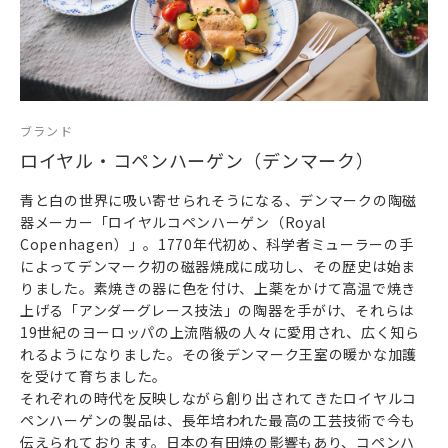
ブランド
ロイヤル・コペンハーゲン（デンマーク）
青と白の世界に吸い寄せられそうになる、デンマークの陶磁
器メーカー「ロイヤルコペンハーゲン（Royal
Copenhagen）」。1770年代初め、科学者ミューラーの手
によってデンマーク初の磁器焼成に成功し、その歴史は始ま
りました。素焼きの器に色を付け、上薬をかけて高温で焼き
上げる「アンダーグレース技法」の陶器を手がけ、それらは
19世紀のヨーロッパの上流階級の人々に愛用され、広く知ら
れるようになりました。その後デンマーク王室の暖かな加護
を受けて育ちました。
それぞれの時代を反映しながら創り出されてきたロイヤルコ
ペンハーゲンの製品は、長年培われた最高の工芸技術で今も
伝えられております。日本の有田焼の影響もあり、コペンハ