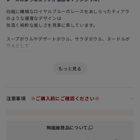
白磁に繊細なロイヤルブルーのレースをあしらったティアラ
のような優雅なデザインは
気高く純粋な美しさを見事に表しています。
スープボウルやデザートボウル、サラダボウル、ヌードルボ
ウルとして
またご飯茶碗としても、朝食から夕食までシーンを選ばず
毎日活躍してくれる万能アイテムです。
サービング用でも銘々用でもお使いいただきやすいサイズで
す。
和食器との相性もよく、ナチュラルなおうちカフェコーデも
似合うので
注意事項
※ご購入前にご確認ください※
様々な雰囲気をその時の気分に合わせて自由に楽しめます。
個性豊かで魅力あふれるロイヤルコペンハーゲンのテーブル
ウェアコレクション。
陶磁器商品について
お気に入りの食器で優雅なティータイムをぜひお過ごしくだ
さい。