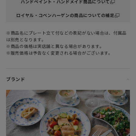
ハンドペイント・ハンドメイド商品について
おもてなしにぴったりの上品で優雅なボウルは
オブジェとしてもインテリアにさりげなく飾っておきたくな
ロイヤル・コペンハーゲンの商品についての補足
るそんなアイテムです。
※商品名にプレート立て付などの表記がない場合は、付属品
ギフトとしても人気の高いボウル。
は別売となります。
女性・男性にかかわらず、日頃お世話になっている方、大切
※商品の価格は実店舗と異なる場合があります。
な方へ
※販売価格は予告なく変更される場合がございます。
ご結婚の引出物や特別な記念日の心を込めた上品な贈り物
お祝いのギフトやプレゼントとしてだけでなく
頑張った自分へのご褒美としても最適です。
ブランド