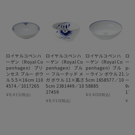
ロイヤルコペンハ
ロイヤルコペンハ
ロイヤルコペンハ
ロイ
ーゲン（Royal Co
ーゲン（Royal Co
ーゲン（Royal Co
ーゲン
penhagen） プリ
penhagen） ブル
penhagen）ブル
pen
ンセス ブルー ボウ
ー フルーテッド メ
ーライン ボウル 21.
ンセ
ル 5.5×16cm 110
ガ ボウル 11×高さ
5cm 1658577／10
ート
4574／1017265
5cm 2381449／10
58885
9cm
27459
172
¥
8,415
(税込)
¥
4,400
(税込)
¥
8,910
(税込)
¥
7,