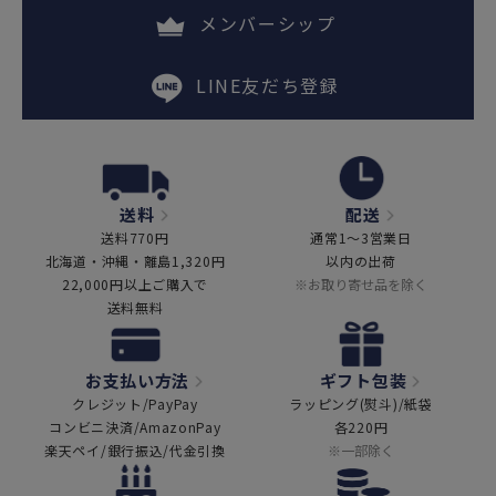
メンバーシップ
LINE友だち登録
送料
配送
送料770円
通常1～3営業日
北海道・沖縄・離島1,320円
以内の出荷
22,000円以上ご購入で
※お取り寄せ品を除く
送料無料
お支払い方法
ギフト包装
クレジット/PayPay
ラッピング(熨斗)/紙袋
コンビニ決済/AmazonPay
各220円
楽天ペイ/銀行振込/代金引換
※一部除く