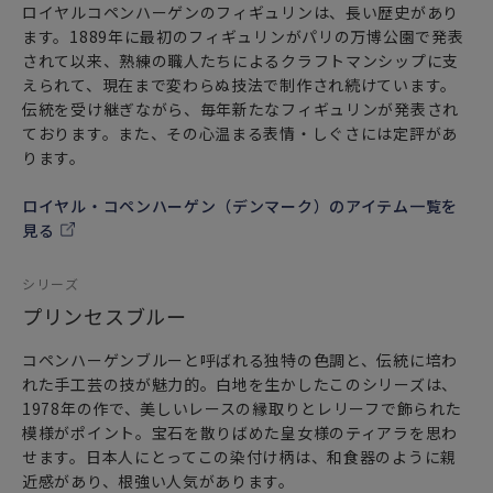
ロイヤルコペンハーゲンのフィギュリンは、長い歴史があり
ます。1889年に最初のフィギュリンがパリの万博公園で発表
されて以来、熟練の職人たちによるクラフトマンシップに支
えられて、現在まで変わらぬ技法で制作され続けています。
伝統を受け継ぎながら、毎年新たなフィギュリンが発表され
ております。また、その心温まる表情・しぐさには定評があ
ります。
ロイヤル・コペンハーゲン（デンマーク）のアイテム一覧を
見る
シリーズ
プリンセスブルー
コペンハーゲンブルーと呼ばれる独特の色調と、伝統に培わ
れた手工芸の技が魅力的。白地を生かしたこのシリーズは、
1978年の作で、美しいレースの縁取りとレリーフで飾られた
模様がポイント。宝石を散りばめた皇女様のティアラを思わ
せます。日本人にとってこの染付け柄は、和食器のように親
近感があり、根強い人気があります。