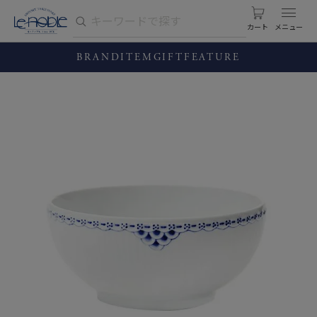
カート
BRAND
ITEM
GIFT
FEATURE