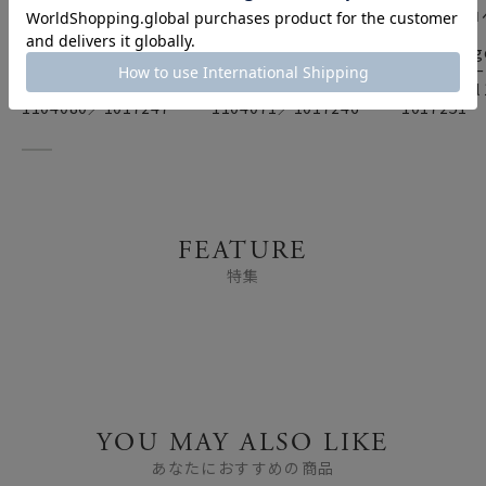
ロイヤルコペンハーゲン
ロイヤルコペンハーゲン
ロイヤルコ
（Royal
（Royal
（Royal
Copenhagen） プリン
Copenhagen） プリン
Copenha
セス ブルー ティーカッ
セス ブルー コーヒーカ
セス ブルー
プ＆ソーサー 200ml
ップ＆ソーサー 170ml
ト 1000ml
1104080／1017247
1104071／1017246
1017251
FEATURE
特集
YOU MAY ALSO LIKE
あなたにおすすめの商品