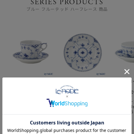
SERIES PRODUCTS
ブルー フルーテッド ハーフレース 商品
ロイヤルコペンハーゲン
ロイヤルコペンハーゲン
ロイヤルコ
（Royal
（Royal
（Royal
Copenhagen） ブルー
Copenhagen） ブルー
Copenha
フルーテッド ハーフレ
フルーテッド ハーフレ
フルーテッ
ース コーヒーカップ＆
ース プレート（フラッ
ース ティ
ソーサー 170ml
ト） 19cm 1102620／
ーサー 200m
1102071／1017205
1017222
／1017206