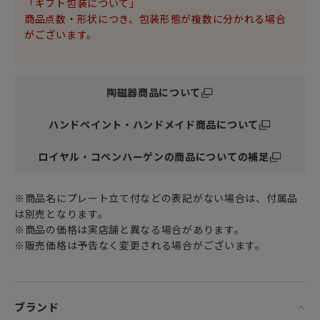
「ギフト包装について」
他にも、箸置きやカトラリーレストにする使い方もありま
商品点数・形状につき、包装形態が複数に分かれる場合
す。
がございます。
豆皿／小皿は和食器、洋食器を問わず、様々なジャンルの食
器との相性も抜群。
陶磁器商品について
テーブルコーディネートの強い味方です。
ぜひあなただけの自由な発想で使ってみてください。
ハンドペイント・ハンドメイド商品について
いつものテーブルコーディネートを一層華やかにし
ひときわラグジュアリーなひとときを演出してくれるでしょ
ロイヤル・コペンハーゲンの商品についての補足
う。
※商品名にプレート立て付などの表記がない場合は、付属品
個性豊かで魅力あふれるロイヤルコペンハーゲンのテーブル
は別売となります。
ウェアコレクション。
※商品の価格は実店舗と異なる場合があります。
お気に入りの食器で優雅なティータイムをぜひお過ごしくだ
※販売価格は予告なく変更される場合がございます。
さい。
女性・男性にかかわらず、日頃お世話になっている方、大切
な方へ
ブランド
ご結婚の引出物や特別な記念日の心を込めた上品な贈り物