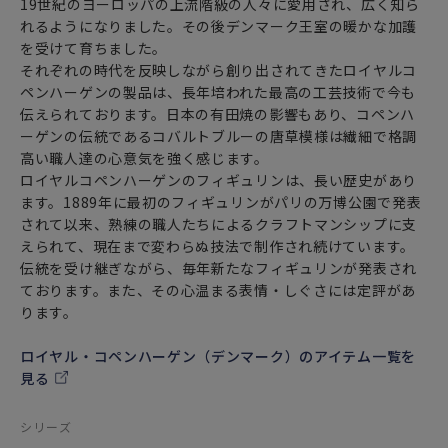
19世紀のヨーロッパの上流階級の人々に愛用され、広く知ら
れるようになりました。その後デンマーク王室の暖かな加護
を受けて育ちました。
それぞれの時代を反映しながら創り出されてきたロイヤルコ
ペンハーゲンの製品は、長年培われた最高の工芸技術で今も
伝えられております。日本の有田焼の影響もあり、コペンハ
ーゲンの伝統であるコバルトブルーの唐草模様は繊細で格調
高い職人達の心意気を強く感じます。
ロイヤルコペンハーゲンのフィギュリンは、長い歴史があり
ます。1889年に最初のフィギュリンがパリの万博公園で発表
されて以来、熟練の職人たちによるクラフトマンシップに支
えられて、現在まで変わらぬ技法で制作され続けています。
伝統を受け継ぎながら、毎年新たなフィギュリンが発表され
ております。また、その心温まる表情・しぐさには定評があ
ります。
ロイヤル・コペンハーゲン（デンマーク）のアイテム一覧を
見る
シリーズ