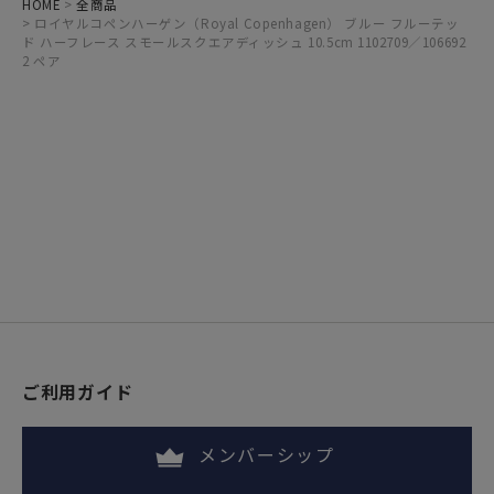
HOME
全商品
ロイヤルコペンハーゲン（Royal Copenhagen） ブルー フルーテッ
ド ハーフレース スモールスクエアディッシュ 10.5cm 1102709／106692
2 ペア
ご利用ガイド
メンバーシップ