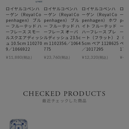
ロイヤルコペンハ
ロイヤルコペンハ
ロイヤルコペンハ
ロイ
ーゲン（Royal Co
ーゲン（Royal Co
ーゲン（Royal Co
ーゲン
penhagen） ブル
penhagen） ブル
penhagen） ホワ
pen
ー フルーテッド ハ
ー フルーテッド ハ
イト フルーテッド
ー 
ーフレース スモー
ーフレース オーバ
ハーフレース プレ
ーフ
ルスクエアディッシ
ルディッシュ 23.5c
ート（フラット） 2
（S）
ュ 10.5cm 110270
m 1102356／1064
5cm ペア 1128625
ペア 
9／1066922
775
／1017295
172
¥
11,880
(税込)
¥
23,760
(税込)
¥
12,320
(税込)
¥
46
CHECKED PRODUCTS
最近チェックした商品