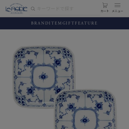
カート
BRAND
ITEM
GIFT
FEATURE