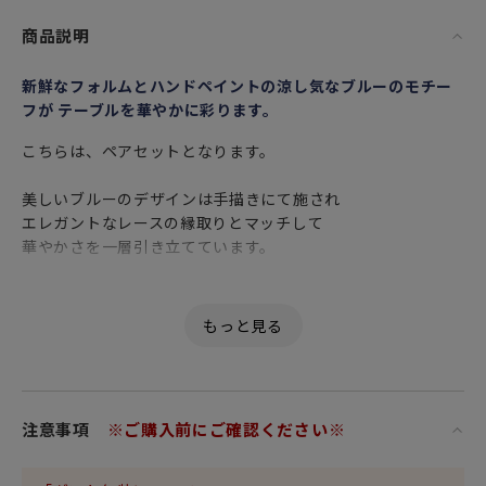
商品説明
新鮮なフォルムとハンドペイントの涼し気なブルーのモチー
フが テーブルを華やかに彩ります。
こちらは、ペアセットとなります。
美しいブルーのデザインは手描きにて施され
エレガントなレースの縁取りとマッチして
華やかさを一層引き立てています。
かわいい形の小さい角皿は
小ぶりな分、収納スペースも取らず、お手軽に揃えられるこ
とから
コレクターアイテムとしても最近人気を集めています。
お醤油皿やちょっとした副菜だけでなく、もちろん薬味皿と
しても大活躍します。
注意事項
※ご購入前にご確認ください※
カラフルなマカロンやクッキーなどのお菓子やおやつを入れ
る小皿として使うのもありです。
コーヒーや紅茶に使う砂糖やミルクを置くトレイとしても。