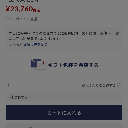
のところ
¥
26,400
¥
23,760
税込
[
238
ポイント進呈 ]
本日
12時00分
までのご注文で
2026/08/18（火）
に
佐川急便 ※一部
エリアは別業者
でお届けします。
大阪府
お届け先を変更
ギフト包装を希望する
お気に入りに登録する
残りわずか
カートに入れる