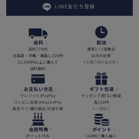
LINE友だち登録
送料
配送
送料770円
通常1～3営業日
北海道・沖縄・離島1,320円
以内の出荷
22,000円以上ご購入で
※お取り寄せ品を除く
送料無料
お支払い方法
ギフト包装
クレジット/PayPay
ラッピング(熨斗)/紙袋
コンビニ決済/AmazonPay
各220円
楽天ペイ/銀行振込/代金引換
※一部除く
会員特典
ポイント
ポイント付与
100円ご購入毎に