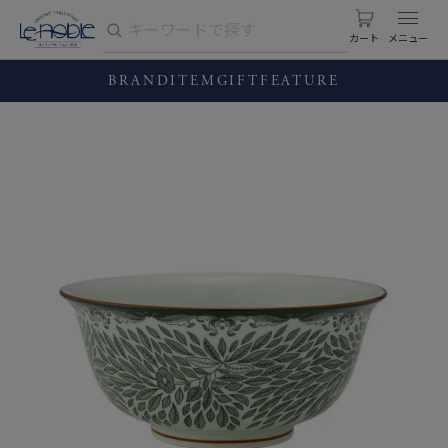
カート
BRAND
ITEM
GIFT
FEATURE