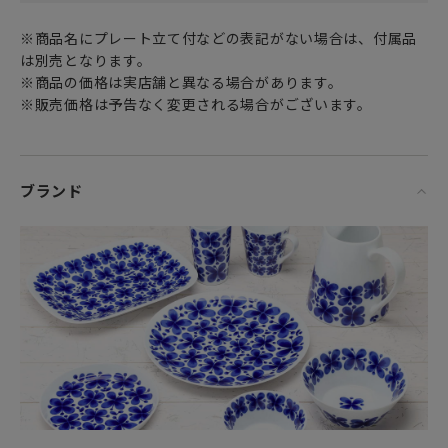
1745年に沈没したスウェーデンのインド貿易船の積荷から見
つかった
※商品名にプレート立て付などの表記がない場合は、付属品
陶器の破片よりインスピレーションを受けてデザインされま
は別売となります。
した。
※商品の価格は実店舗と異なる場合があります。
※販売価格は予告なく変更される場合がございます。
上品でシンプル、そして淑やかなデザインは
ロールストランドの数あるシリーズの中でも
「世紀の食器」として人気を博したデザインです。
ブランド
このシリーズは2つのパターンがございます。
器を取り巻く優美な装飾、可憐に咲く小さな花
その甘さを抑えている落ち着いた色味が魅力の「オスティン
ディア」と
オスティンディアの80周年を記念して発表されたのが
アジア色をさらに濃くまとった「オスティンディア フローリ
ス／フロリス FLORIS」シリーズです。
どちらも凛とした佇まいの中に心に響く懐かしさを漂わせて
います。
女性・男性にかかわらず、日頃お世話になっている方、大切