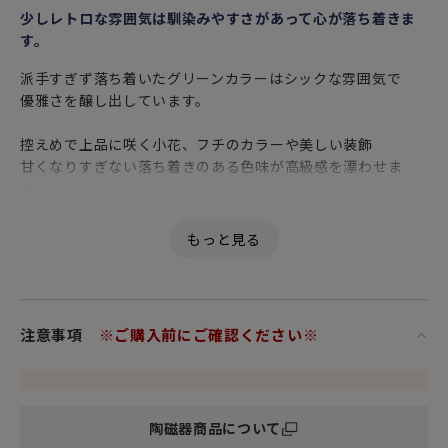
少しレトロな雰囲気は馴染みやすさがあって心が落ち着きま
す。
派手すぎず落ち着いたグリーンカラーはシックな雰囲気で
優雅さを醸し出しています。
控えめで上品に咲く小花、フチのカラーや美しい装飾
甘くなりすぎない落ち着きのある色味が高級感を漂わせま
す。
東洋の雰囲気を併せ持つクラシカルなデザインなので
和洋中、エスニック料理などどんなお料理にも相性よくお使
いいただけます。
ミドルサイズの花柄ボウル500mlは、サラダボウルとしてだ
けでなく
注意事項
※ご購入前にご確認ください※
デザートボウルやフルーツボウルとしてなど
シーンを選ばず毎日活躍してくれる万能アイテムです。
1932年に発表されたロールストランドを代表するオスティン
陶磁器商品について
ディア シリーズは