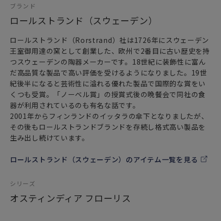
ブランド
な方へ
ロールストランド（スウェーデン）
特別な記念日の心を込めた上品な贈り物や
お祝いのギフトやプレゼントとしてだけでなく
ロールストランド（Rorstrand）社は1726年にスウェーデン
頑張った自分へのご褒美としても最適です。
王室御用達の窯として創業した、欧州で2番目に古い歴史を持
つスウェーデンの陶器メーカーです。18世紀に装飾性に富ん
だ高品質な製品で高い評価を受けるようになりました。19世
紀後半になると芸術性に溢れる優れた製品で国際的な賞をい
くつも受賞。「ノーベル賞」の授賞式後の晩餐会で同社の食
器が利用されているのも有名な話です。
2001年からフィンランドのイッタラの傘下となりましたが、
その後もロールストランドブランドを存続し格式高い製品を
生み出し続けています。
ロールストランド（スウェーデン）のアイテム一覧を見る
シリーズ
オスティンディア フローリス