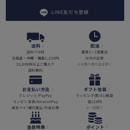
LINE友だち登録
送料
配送
送料770円
通常1～3営業日
北海道・沖縄・離島1,320円
以内の出荷
22,000円以上ご購入で
※お取り寄せ品を除く
送料無料
お支払い方法
ギフト包装
クレジット/PayPay
ラッピング(熨斗)/紙袋
コンビニ決済/AmazonPay
各220円
楽天ペイ/銀行振込/代金引換
※一部除く
会員特典
ポイント