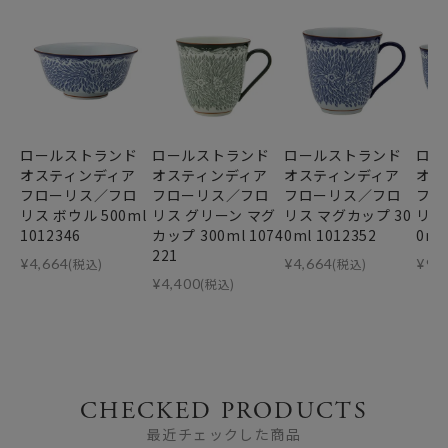
ロールストランド
ロールストランド
ロールストランド
ロー
オスティンディア
オスティンディア
オスティンディア
オス
フローリス／フロ
フローリス／フロ
フローリス／フロ
フロ
リス ボウル 500ml
リス グリーン マグ
リス マグカップ 30
リス
1012346
カップ 300ml 1074
0ml 1012352
0ml
221
¥
4,664
(税込)
¥
4,664
(税込)
¥
9,
¥
4,400
(税込)
CHECKED PRODUCTS
最近チェックした商品