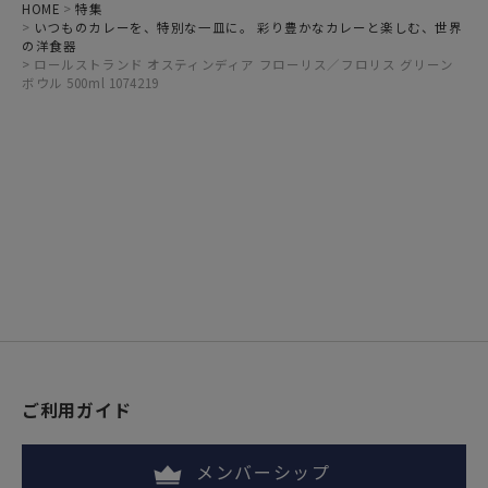
HOME
特集
いつものカレーを、特別な一皿に。 彩り豊かなカレーと楽しむ、世界
の洋食器
ロールストランド オスティンディア フローリス／フロリス グリーン
ボウル 500ml 1074219
ご利用ガイド
メンバーシップ