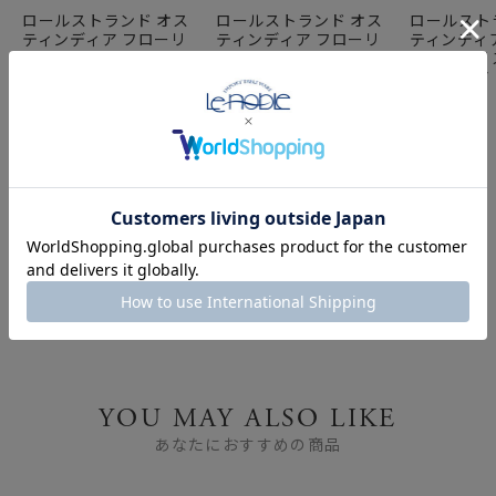
ロールストランド オス
ロールストランド オス
ロールスト
ティンディア フローリ
ティンディア フローリ
ティンディ
ス／フロリス プレート
ス／フロリス マグカッ
ス／フロリ
27cm 1012351
プ 300ml 1012352
27cm ペア 
FEATURE
特集
YOU MAY ALSO LIKE
あなたにおすすめの商品