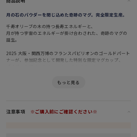
商品説明
月の石のパウダーを閉じ込めた奇跡のマグ。完全限定生産。
千寿オリーブの木の持つ長寿エネルギーと、
月が持つ宇宙のエネルギーが掛け合わされた、奇跡のマグの
誕生。
2025 大阪・関西万博のフランスパビリオンのゴールドパート
ナーが、参加記念として開発した特別な限定マグカップ、
「オヴェルデ ムーンウォーカー コレクション」。
「ムーンウォーカー」の名の通り
月面を歩いた人類の偉業を想起させる開拓者精神が込められ
ています。
裏の円型ゴールドマークは月に見立てたデザインで
注意事項
※ご購入前にご確認ください※
「本物の月の石のパウダー」を配合した特殊印刷が施されて
います。
配合はマグ毎でひとつずつ異なります。