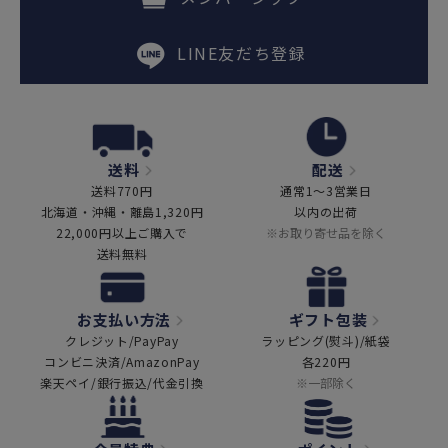
LINE友だち登録
送料
配送
送料770円
通常1～3営業日
北海道・沖縄・離島1,320円
以内の出荷
22,000円以上ご購入で
※お取り寄せ品を除く
送料無料
お支払い方法
ギフト包装
クレジット/PayPay
ラッピング(熨斗)/紙袋
コンビニ決済/AmazonPay
各220円
楽天ペイ/銀行振込/代金引換
※一部除く