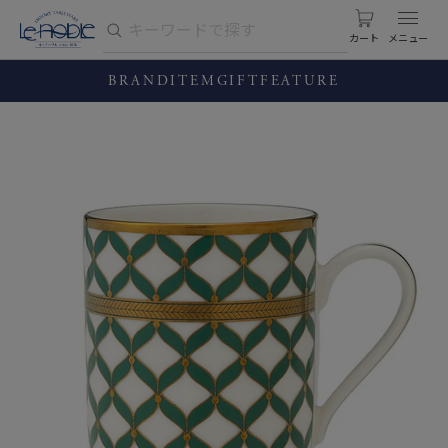
カート
BRAND
ITEM
GIFT
FEATURE