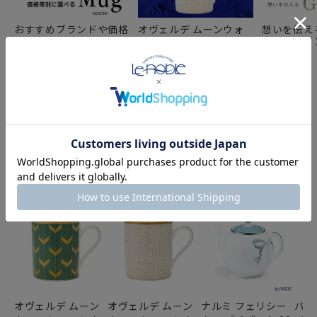
おすすめブランドや価格
オヴェルデ ムーンウォ
想いを伝え
帯別に選べる「マグカッ
ーカー マグカップ
バレンタイ
プ コレクション」
【EXPO 2025 万博 フラ
め
ンスパビリオン記念】
YOU MAY ALSO LIKE
あなたにおすすめの商品
オヴェルデ ムーン
オヴェルデ ムーン
ナルミ フェリシー
バー