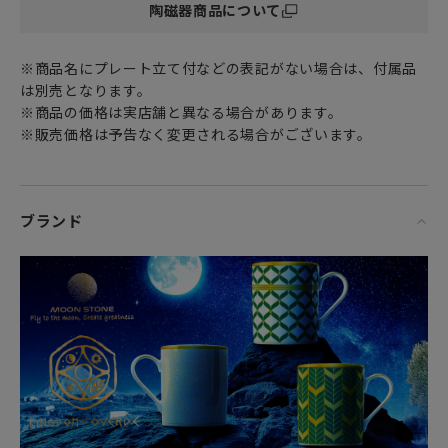
陶磁器商品について
■Design■
※商品名にプレート立て付などの表記がない場合は、付属品
生命の樹の神聖幾何学
は別売となります。
※商品の価格は実店舗と異なる場合があります。
静かなる自然のリズムに寄り添いながら、オリーブの葉が優
※販売価格は予告なく変更される場合がございます。
雅に連なり、器の上を織りなします。
それは繁栄と再生の象徴として、時を超えて受け継がれてき
たオリーブに宿る意味をたたえるデザインです。
ブランド
中央を一周する金の帯は、「見えない糸」を表現していま
す。
それは、人と生きとし生けるものをつなぐ、目には見えない
けれど確かに感じられる絆。
永遠に続くような静けさと安心感をもたらす、神聖なつなが
りの象徴です。
オヴェルデのオリーブ農園は、樹木と星々との調和を尊重
し、レオナルド・ダ・ヴィンチの古代の計算に基づいて設計
されています。