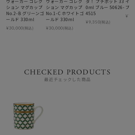
ウォーカー コレク
ウォーカー コレク
タ！ プチポット 33
イバ
ション マグカップ
ション マグカップ
0ml ブルー 50626-
プ ブ
No.2-B グリーンゴ
No.1-C ホワイトゴ
4515
¥
7,
ールド 330ml
ールド 330ml
¥
9,350
(税込)
¥
30,000
(税込)
¥
30,000
(税込)
CHECKED PRODUCTS
最近チェックした商品