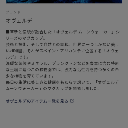
ブランド
オヴェルデ
※電子レンジ・食器洗い乾燥機・オーブンは使用しないでく
ださい。
■革新と伝統が融合した「オヴェルデ ムーンウォーカー」シ
※金彩部分には多少のスレ等がございます。
リーズのマグカップ。
※装飾はデリケートなため、やわらかいスポンジ等で洗って
芸術と技術、そして自然との調和。世界に一つしかない美し
ください。
い植物園、それがスペイン・アリカンテに位置する「オヴェ
ルデ」です。
製造国：日本
温暖な気候やミネラル、プランクトンなどを豊富に含む特別
な土壌に建つこの植物園では、強力な活性力を持つ多くの希
少な植物を育てています。
毎日の生活に美しさと健康をもたらす想いで、「オヴェルデ
ムーンウォーカー」のマグカップを開発しました。
オヴェルデのアイテム一覧を見る