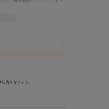
ンホール城の壁画とタペストリーにヒ
トとしてもおすすめです。
は別売となります。