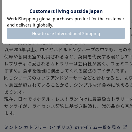
ミントン カトラリー（イギリス）
銅版転写の彫刻師だったトーマス・ミントンによって1793
（MINTON）。2代目ハーバート・ミントンによって生産
造により大きく飛躍しました。1840年にはビクトリア女王
ナ」と賞賛され、過去にはてきました。
以来200年以上、ロイヤルドルトングループの中でも、その
使館や各国王室で利用されるなど、英国を代表する窯として
レブリティに愛されるカトラリーは芸術性が高く、フェミニ
すすめ。食卓を優雅に演出してくれる魔法のアイテムです。
同じシリーズのカップアンドソーサーなどと合わせると、よ
な意匠が施されていることから、シンプルな洋食器に映える
あります。
現在、日本ではホテル・レストラン向けに最高級カトラリー
サクライが、ライセンス契約に基づき製造し、贈答品から普
ます。
ミントン カトラリー（イギリス）のアイテム一覧を見る