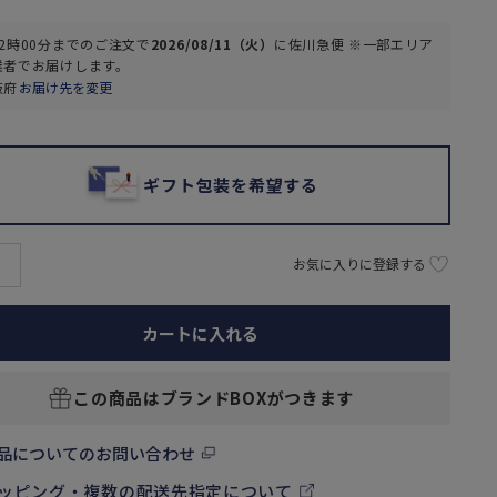
2時00分
までのご注文で
2026/08/11（火）
に
佐川急便 ※一部エリア
業者
でお届けします。
阪府
お届け先を変更
ギフト包装を希望する
お気に入りに登録する
カートに入れる
この商品はブランドBOXがつきます
品についてのお問い合わせ
ッピング・複数の配送先指定について