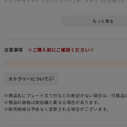
トップデザイナー ジョンワズワースが、イギリスの古城ハド
ントを得て作られたハドンホール柄となります。
カップとお揃いにするのも、また、ボックス入りなのでギフ
「製品仕様」
■材質：ステンレス・真鍮 銀メッキ／陶器
注意事項
※ご購入前にご確認ください※
カトラリーについて
※商品名にプレート立て付などの表記がない場合は、付属品
※商品の価格は実店舗と異なる場合があります。
※販売価格は予告なく変更される場合がございます。