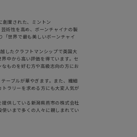
年に創業された、ミントン
性・芸術性を高め、ボーンチャイナの製
より「世界で最も美しいボーンチャイ
卓越したクラフトマンシップで英国大
世界中から高い評価を得ています。セ
ンなものを好む方や高級志向の方にお
りテーブルが華やぎます。また、繊細
カトラリーを求める方にも大変人気が
を提供している新潟県燕市の株式会社
段使いまで多くの人々に親しまれてい