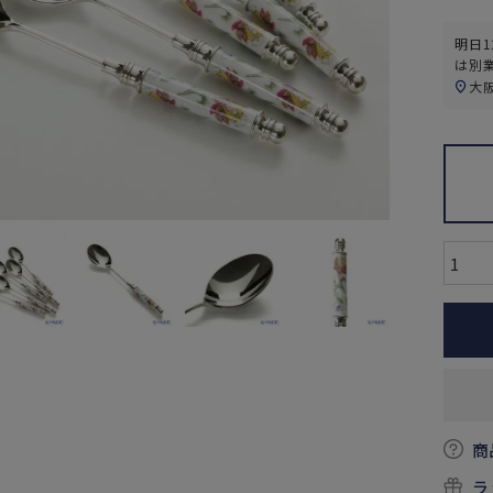
明日
1
は別
大
商
ラ