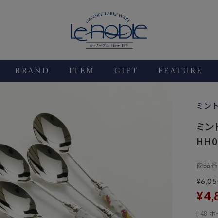
BRAND
ITEM
GIFT
FEATURE
ミン
ミン
HH0
商品番
¥
6,05
¥
4,
[
48
ポ