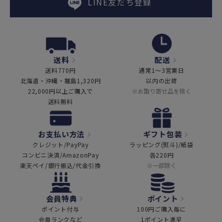
LINE友だち登録
送料
配送
送料770円
通常1～3営業日
北海道・沖縄・離島1,320円
以内の出荷
22,000円以上ご購入で
※お取り寄せ品を除く
送料無料
お支払い方法
ギフト包装
クレジット/PayPay
ラッピング(熨斗)/紙袋
コンビニ決済/AmazonPay
各220円
楽天ペイ/銀行振込/代金引換
※一部除く
会員特典
ポイント
ポイント付与
100円ご購入毎に
会員ランクなど
1ポイント進呈