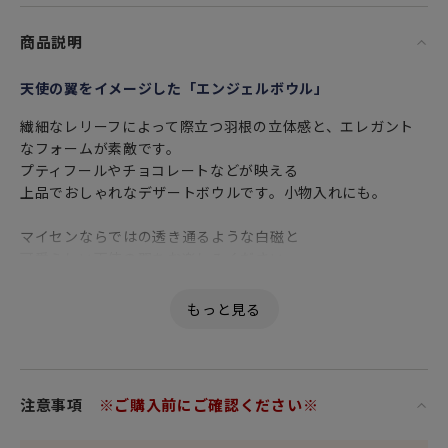
商品説明
天使の翼をイメージした「エンジェルボウル」
繊細なレリーフによって際立つ羽根の立体感と、エレガント
なフォームが素敵です。
プティフールやチョコレートなどが映える
上品でおしゃれなデザートボウルです。小物入れにも。
マイセンならではの透き通るような白磁と
可愛らしい天使の翼をお楽しみください。
卓越した技術と美しさを誇り、落ち着きとエレガントな魅力
をもつ
憧れの食器ブランド マイセン と共にあなたの特別な瞬間を。
存在感のある置物（オブジェ）としても
注意事項
※ご購入前にご確認ください※
インテリア空間に上質で華やかな雰囲気をプラスしてくれま
す。