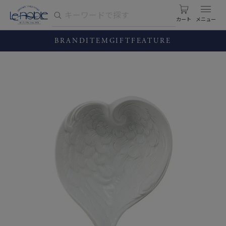
カート
BRAND
ITEM
GIFT
FEATURE