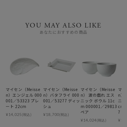
YOU MAY ALSO LIKE
あなたにおすすめの商品
マイセン（Meisse
マイセン（Meisse
マイセン（Meisse
マイ
n）エンジェル 000
n）バタフライ 000
n） 波の戯れ エス
n）
001／53323 プレ
001／53277 ディッ
ニック ボウル 11c
ニック
ート 22cm
シュ
m 000001／29813
cm 
ペア
7
¥
14,025
(税込)
¥
18,700
(税込)
¥
14,024
(税込)
¥
11