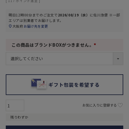
[
117
ポイント進呈 ]
明日
12時00分
までのご注文で
2026/08/19（水）
に
佐川急便 ※一部
エリアは別業者
でお届けします。
大阪府
お届け先を変更
この商品はブランドBOXがつきません。
(
必
須
)
ギフト包装を希望する
お気に入りに登録する
残りわずか