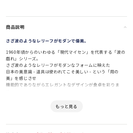
商品説明
さざ波のようなレリーフがモダンで優美。
1960年頃からのいわゆる「現代マイセン」を代表する「波の
戯れ」シリーズ。
さざ波のようなレリーフがモダンなフォームに映えた
日本の美意識 - 道具は使われてこそ美しい - という「用の
美」を感じさせ
機能的でありながらエレガントなデザインが食卓を彩りま
す。
花のつぼみや茎を連想させるフォームや
水面に生まれるさざ波が洗練された印象を与えるレリーフに
大きな特徴があります。
流れるようなラインのフォームを考案したのは
現代マイセンの造形の旗手といわれるアーティスト ザビー