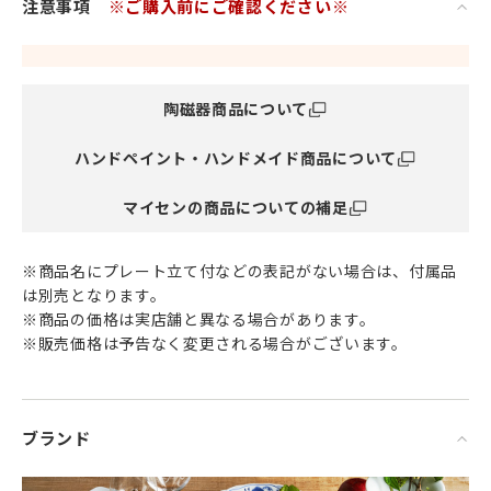
注意事項
※ご購入前にご確認ください※
ネ・ワックス。
幾何学的で繊細なレリーフを一つひとつ正確に手でカットし
て
型を作り出しました。
陶磁器商品について
湖を渡る風によって水面にさざ波がたつように
ハンドペイント・ハンドメイド商品について
輝く白磁の上を波のようなレリーフが浮かんでいます。
シンプルな装いだからこそ
マイセンの商品についての補足
無駄がなく精練されたフォルムは
和食器との相性もよく、ナチュラルなおうちカフェ風コーデ
※商品名にプレート立て付などの表記がない場合は、付属品
も似合うので
は別売となります。
様々な雰囲気をその時の気分に合わせて自由に楽しめます。
※商品の価格は実店舗と異なる場合があります。
今日はどのお皿にしようかな、と迷ったら
※販売価格は予告なく変更される場合がございます。
とりあえず白い食器を使えば間違いなしです。
卓越した技術と美しさを誇り、落ち着きとエレガントな魅力
をもつ
ブランド
憧れの食器ブランド マイセン と共にあなたの特別な瞬間を。