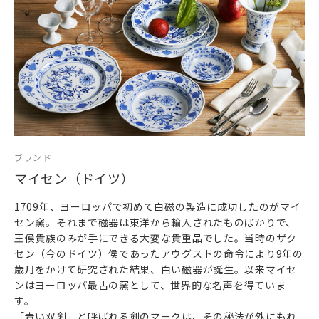
お気に入りの食器で優雅なお食事時間をぜひお過ごしくださ
い。
日頃お世話になっている方、大切な方へ
特別な記念日に心を込めた上品な贈り物、お祝いのギフトや
プレゼントとしてだけでなく
頑張った自分へのご褒美としても最適です。
ブランド
マイセン（ドイツ）
1709年、ヨーロッパで初めて白磁の製造に成功したのがマイ
セン窯。それまで磁器は東洋から輸入されたものばかりで、
王侯貴族のみが手にできる大変な貴重品でした。当時のザク
セン（今のドイツ）侯であったアウグストの命令により9年の
歳月をかけて研究された結果、白い磁器が誕生。以来マイセ
ンはヨーロッパ最古の窯として、世界的な名声を得ていま
す。
「青い双剣」と呼ばれる剣のマークは、その秘法が外にもれ