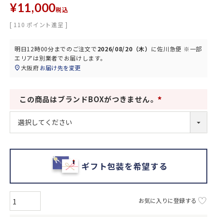
¥
11,000
税込
[
110
ポイント進呈 ]
明日
12時00分
までのご注文で
2026/08/20（木）
に
佐川急便 ※一部
エリアは別業者
でお届けします。
大阪府
お届け先を変更
この商品はブランドBOXがつきません。
(
必
須
)
ギフト包装を希望する
お気に入りに登録する