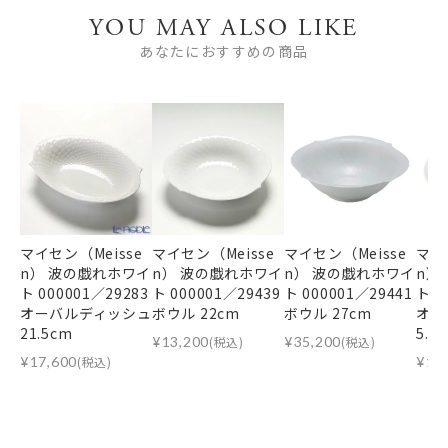
YOU MAY ALSO LIKE
あなたにおすすめの商品
マイセン（Meisse
マイセン（Meisse
マイセン（Meisse
マイ
n） 波の戯れホワイ
n） 波の戯れホワイ
n） 波の戯れホワイ
n）
ト 000001／29283
ト 000001／29439
ト 000001／29441
ト 0
オーバルディッシュ
ボウル 22cm
ボウル 27cm
オー
21.5cm
5.5
¥
13,200
(税込)
¥
35,200
(税込)
¥
17,600
(税込)
¥
16