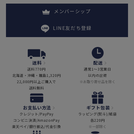
メンバーシップ
LINE友だち登録
送料
配送
送料770円
通常1～3営業日
北海道・沖縄・離島1,320円
以内の出荷
22,000円以上ご購入で
※お取り寄せ品を除く
送料無料
お支払い方法
ギフト包装
クレジット/PayPay
ラッピング(熨斗)/紙袋
コンビニ決済/AmazonPay
各220円
楽天ペイ/銀行振込/代金引換
※一部除く