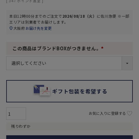
[
347
ポイント進呈 ]
本日
12時00分
までのご注文で
2026/08/18（火）
に
佐川急便 ※一部
エリアは別業者
でお届けします。
大阪府
お届け先を変更
この商品はブランドBOXがつきません。
(
必
須
)
ギフト包装を希望する
お気に入りに登録する
残りわずか