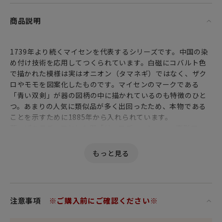
商品説明
1739年より続くマイセンを代表するシリーズです。中国の染
め付け技術を応用してつくられています。白磁にコバルト色
で描かれた模様は実はオニオン（タマネギ）ではなく、ザク
ロやモモを図案化したものです。マイセンのマークである
「青い双剣」が器の図柄の中に描かれているのも特徴のひと
つ。あまりの人気に類似品が多く出回ったため、本物である
ことを示すために1885年から入れられています。
葉っぱをモチーフとした器「リーフディッシュ」。変形皿
は、1枚あると重宝します。オードブルやサラダ、フルー
ツ・・・ティータイムには、クッキーやチョコをのせて。
注意事項
※ご購入前にご確認ください※