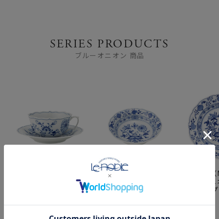
SERIES PRODUCTS
ブルーオニオン 商品
マイセン（Meissen）
マイセン（Meissen）
マイセン（M
ブルーオニオン 800101
ブルーオニオン 800101
ブルーオニオ
／00633 ティーカップ
／00411 サラダボウル
／00472 
＆ソーサー 200ml
14cm
20cm