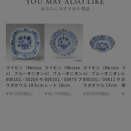
YOU MAY ALSO LIKE
あなたにおすすめの商品
マイセン（Meisse
マイセン（Meisse
マイセン（Meisse
マイ
n） ブルーオニオン
n） ブルーオニオン
n） ブルーオニオン
n）
800101／00250 サ
800101／00470 プ
800101／00411 サ
800
ラダボウル 18.5cm
レート 16cm
ラダボウル 14cm
瓶 1
¥
49,500
(税込)
¥
46,750
(税込)
¥
30,800
(税込)
¥
68