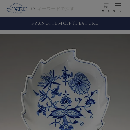
カート
BRAND
ITEM
GIFT
FEATURE