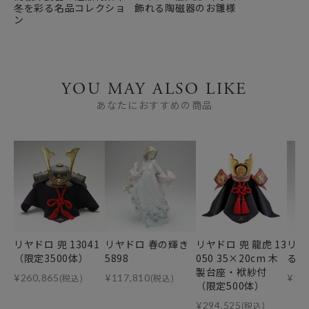
冬を彩る名品コレクショ
飾れる陶磁器のお雛様
ン
YOU MAY ALSO LIKE
あなたにおすすめの商品
リヤドロ 兜 13041
リヤドロ 春の輝き
リヤドロ 兜 龍虎 13
リヤ
（限定3500体）
5898
050 35×20cm 木
る小
製台座・袱紗付
¥
260,865
(税込)
¥
117,810
(税込)
¥
19
（限定500体）
¥
294,525
(税込)