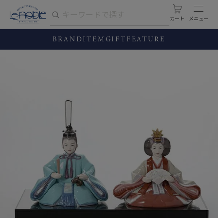
カート
BRAND
ITEM
GIFT
FEATURE