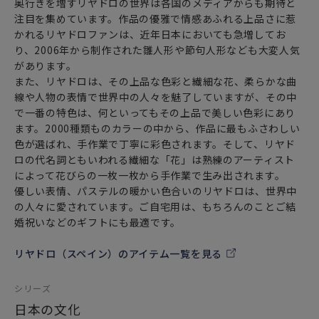
奥行きを増すリヤドロの世界は各国のメディアからも期待と
注目を集めています。作品の優雅で情感あふれる上品さに惹
かれるリヤドロファンは、近年日本においても急増してお
り、2006年から制作された雛人形や節句人形なども大変人気
があります。
また、リヤドロは、その上品な色彩と繊細な花、柔らかな曲
線や人物の表情で世界中の人々を魅了していますが、その中
で一番の特色は、何といってもその上品で美しい色彩にあり
ます。2000種類ものカラーの中から、作品に最もふさわしい
色が選ばれ、手作業で丁寧に彩色されます。そして、リヤド
ロの代名詞ともいわれる繊細な「花」は熟練のアーティスト
によって花びらの一枚一枚から手作業で生み出されます。
優しい表情、パステルの暖かい色合いのリヤドロは、世界中
の人々に愛されています。ご自宅用は、もちろんのことご結
婚祝いなどのギフトにも最適です。
リヤドロ（スペイン）のアイテム一覧を見る
シリーズ
日本の文化