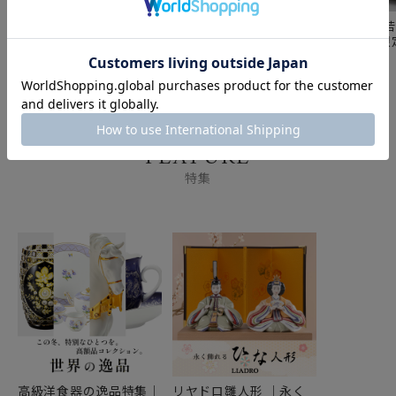
リヤドロ 雛人形 内親王
リヤドロ 兜 13041（限
リヤドロ 若武
08049 親王 08050
定3500体）
13047（限
FEATURE
特集
高級洋食器の逸品特集｜
リヤドロ雛人形 ｜永く