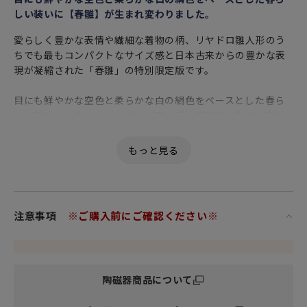
しい装いに【春雛】が生まれ変わりました。
愛らしく豊かな表情や繊細な着物の柄、リヤドロ雛人形のう
ちでも最もコンパクトなサイズ感と日本古来からの豊かな表
現が凝縮された「春雛」の特別限定版です。
目にも鮮やかな空色と柔らかな白の絹色をベースとした春ら
しい装いへとさらにバージョンアップして見事に生まれ変わ
りました。
「サイズ」
・お雛様：横幅20×奥行き19.5×高さ17cm
・お内裏様：横幅17.5×奥行き15.5×高さ17cm（冠の長い
装飾含んで23cm）
注意事項
※ご購入前にご確認ください※
・台座：横幅40.5×奥行き22×高さ2.7cm
陶磁器商品について